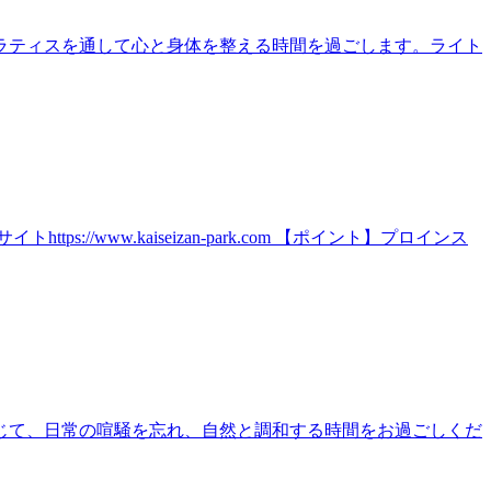
ラティスを通して心と身体を整える時間を過ごします。ライト
ww.kaiseizan-park.com 【ポイント】プロインス
じて、日常の喧騒を忘れ、自然と調和する時間をお過ごしくだ