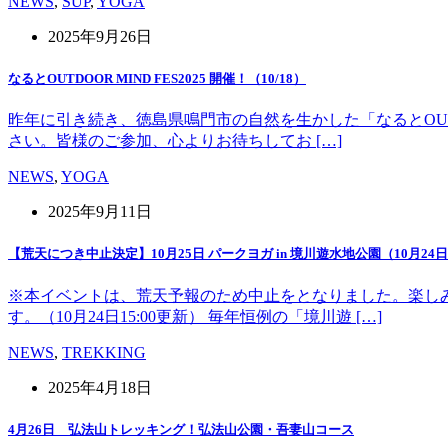
NEWS
,
SUP
,
YOGA
2025年9月26日
なるとOUTDOOR MIND FES2025 開催！（10/18）
昨年に引き続き、徳島県鳴門市の自然を生かした「なるとOUT 
さい。皆様のご参加、心よりお待ちしてお […]
NEWS
,
YOGA
2025年9月11日
【荒天につき中止決定】10月25日 パークヨガ in 境川遊水地公園（10月24日1
※本イベントは、荒天予報のため中止をとなりました。楽し
す。（10月24日15:00更新） 毎年恒例の「境川遊 […]
NEWS
,
TREKKING
2025年4月18日
4月26日 弘法山トレッキング！弘法山公園・吾妻山コース