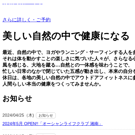
有機野菜つくり
さらに詳しく・ご予約
美しい⾃然の中で健康になる
最近、⾃然の中で、ヨガやランニング・サーフィンする⼈を
それは体を動かすことの楽しさに気づいた⼈々が、さらなる
⾵を感じる、⼤地を蹴る…⾃然との⼀体感を味わうことで、
忙しい⽇常のなかで閉じていた五感が動き出し、本来の⾃分
休⽇は、各地の美しい⾃然の中でアウトドアフィットネスに
⼈間らしい本当の健康をつくってみませんか。
お知らせ
2024/04/25（木)
お知らせ
2024年5月 OPEN!!「オーシャンライフクラブ 湘南」