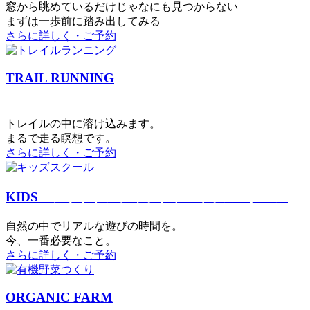
窓から眺めているだけじゃなにも見つからない
まずは一歩前に踏み出してみる
さらに詳しく・ご予約
TRAIL RUNNING
トレイルランニング
トレイルの中に溶け込みます。
まるで⾛る瞑想です。
さらに詳しく・ご予約
KIDS
アウトドアフィットネス
キッズスクール
⾃然の中でリアルな遊びの時間を。
今、⼀番必要なこと。
さらに詳しく・ご予約
ORGANIC FARM