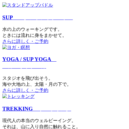
SUP
スタンドアップパドル
⽔の上のウォーキングです。
ときには流れに身をまかせて。
さらに詳しく・ご予約
YOGA / SUP YOGA
ヨガ・サップヨガ
スタジオを⾶び出そう。
海や大地の上、太陽・⽉の下で。
さらに詳しく・ご予約
TREKKING
トレッキング
現代⼈の本当のウェルビーイング。
それは、⼭に⼊り⾃然に触れること。