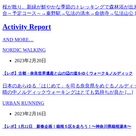
桜が散り、新緑が鮮やかな季節のトレッキングで森林浴が出
合～予定コース～→秦野駅→弘法の清水→命徳寺→弘法山公 [
Activity Report
AND MORE…
NORDIC WALKING
2023年2月20日
【レポ】古都・奈良世界遺産と山の辺の道をゆくウォーク＆ノルディック
日本のあらゆる「はじめて」を司る奈良県をめぐるノルディッ
晴の中ノルディックウォーキングはとても気持ちが良か […]
URBAN RUNNING
2023年2月16日
【レポ】1月22日 新春企画！箱根５区を走ろう！〜神奈川県箱根湯本〜