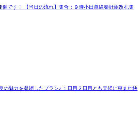
催です！ 【当日の流れ】集合：９時小田急線秦野駅改札集
良の魅力を凝縮したプラン♪ １日目２日目とも天候に恵まれ快