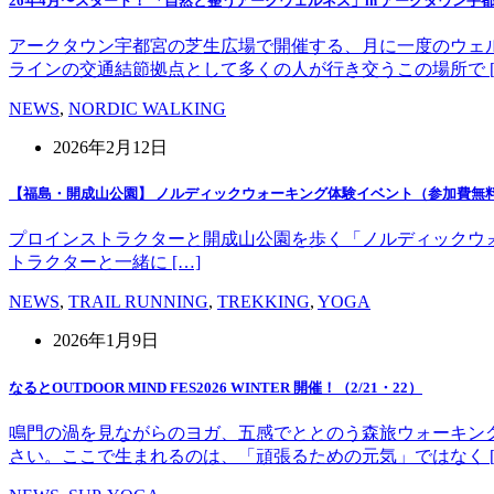
26年4月〜スタート！ 「自然と整うアークウェルネス」in アークタウン宇
アークタウン宇都宮の芝生広場で開催する、月に一度のウェ
ラインの交通結節拠点として多くの人が行き交うこの場所で [
NEWS
,
NORDIC WALKING
2026年2月12日
【福島・開成山公園】 ノルディックウォーキング体験イベント（参加費無
プロインストラクターと開成山公園を歩く「ノルディックウォーキング」
トラクターと一緒に […]
NEWS
,
TRAIL RUNNING
,
TREKKING
,
YOGA
2026年1月9日
なるとOUTDOOR MIND FES2026 WINTER 開催！（2/21・22）
鳴門の渦を見ながらのヨガ、五感でととのう森旅ウォーキン
さい。ここで生まれるのは、「頑張るための元気」ではなく [