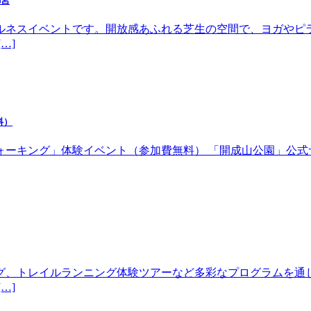
都宮
ルネスイベントです。開放感あふれる芝生の空間で、ヨガやピ
…]
料）
体験イベント（参加費無料） 「開成山公園」公式サイトhttps://w
グ、トレイルランニング体験ツアーなど多彩なプログラムを通
…]