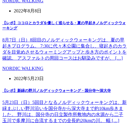
NORDIC WALKING
2022年8月8日
【レポ】ココロとカラダを優しく巡らせる・夏の早起きノルディックウォ
ーキング
8月7日（日）8回目のノルディックウォーキングは、夏の早
起きプログラム。 7:30に代々木公園に集合し、寝起きのカラ
ダを目覚めさせるウォーミングアップと歩き方のポイントを
確認。 アスファルトの周回コースはお馴染みですが、 […]
NORDIC WALKING
2022年5月23日
【レポ】新緑の野川ノルディックウォーキング・国分寺〜深大寺
5月23日（日）5回目となるノルディックウォーキングは、新
緑まぶしい野川沿いを国分寺から深大寺まで約10km歩きま
した。 野川は、国分寺の日立製作所敷地内の水源から二子
玉川で多摩川に合流するまでの全長約20kmの川。 幅 […]