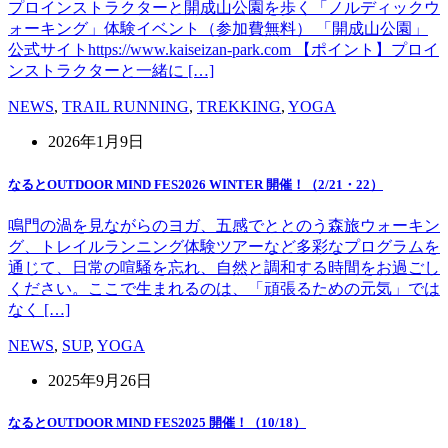
プロインストラクターと開成山公園を歩く「ノルディックウ
ォーキング」体験イベント（参加費無料） 「開成山公園」
公式サイトhttps://www.kaiseizan-park.com 【ポイント】プロイ
ンストラクターと一緒に […]
NEWS
,
TRAIL RUNNING
,
TREKKING
,
YOGA
2026年1月9日
なるとOUTDOOR MIND FES2026 WINTER 開催！（2/21・22）
鳴門の渦を見ながらのヨガ、五感でととのう森旅ウォーキン
グ、トレイルランニング体験ツアーなど多彩なプログラムを
通じて、日常の喧騒を忘れ、自然と調和する時間をお過ごし
ください。ここで生まれるのは、「頑張るための元気」では
なく […]
NEWS
,
SUP
,
YOGA
2025年9月26日
なるとOUTDOOR MIND FES2025 開催！（10/18）