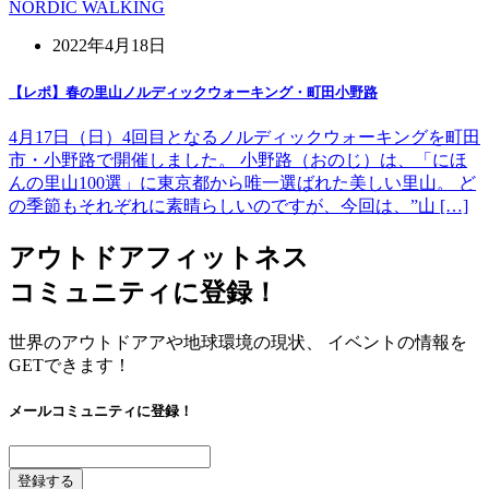
NORDIC WALKING
2022年4月18日
【レポ】春の里山ノルディックウォーキング・町田小野路
4月17日（日）4回目となるノルディックウォーキングを町田
市・小野路で開催しました。 小野路（おのじ）は、「にほ
んの里山100選」に東京都から唯一選ばれた美しい里山。 ど
の季節もそれぞれに素晴らしいのですが、今回は、”山 […]
アウトドアフィットネス
コミュニティに登録！
世界のアウトドアアや地球環境の現状、 イベントの情報を
GETできます！
メールコミュニティに登録！