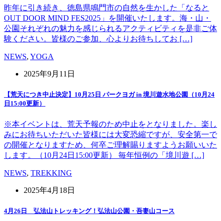
昨年に引き続き、徳島県鳴門市の自然を生かした「なると
OUT DOOR MIND FES2025」を開催いたします。海・山・
公園それぞれの魅力を感じられるアクティビティを是非ご体
験ください。皆様のご参加、心よりお待ちしてお […]
NEWS
,
YOGA
2025年9月11日
【荒天につき中止決定】10月25日 パークヨガ in 境川遊水地公園（10月24
日15:00更新）
※本イベントは、荒天予報のため中止をとなりました。楽し
みにお待ちいただいた皆様には大変恐縮ですが、安全第一で
の開催となりますため、何卒ご理解賜りますようお願いいた
します。（10月24日15:00更新） 毎年恒例の「境川遊 […]
NEWS
,
TREKKING
2025年4月18日
4月26日 弘法山トレッキング！弘法山公園・吾妻山コース