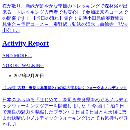
桜が散り、新緑が鮮やかな季節のトレッキングで森林浴が出
来る！トレッキング入門者でも安心して参加出来るコースで
の開催です！ 【当日の流れ】集合：９時小田急線秦野駅改
札集合～予定コース～→秦野駅→弘法の清水→命徳寺→弘法
山公 […]
Activity Report
AND MORE…
NORDIC WALKING
2023年2月20日
【レポ】古都・奈良世界遺産と山の辺の道をゆくウォーク＆ノルディック
日本のあらゆる「はじめて」を司る奈良県をめぐるノルディ
ックウォーキングツアーを開催しました！ 今回は１泊２日
で奈良の魅力を凝縮したプラン♪ １日目２日目とも天候に恵
まれ快晴の中ノルディックウォーキングはとても気持ちが良
か […]