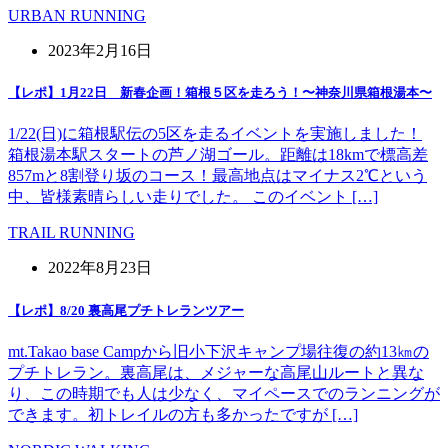
URBAN RUNNING
2023年2月16日
【レポ】1月22日 新春企画！箱根５区を走ろう！〜神奈川県箱根湯本〜
1/22(日)に箱根駅伝の5区を走るイベントを実施しました！
箱根湯本駅スタートの芦ノ湖ゴール。距離は18kmで標高差
857mと8割登り坂のコース！最高地点はマイナス2℃という
中、皆様素晴らしい走りでした。 このイベント […]
TRAIL RUNNING
2022年8月23日
【レポ】8/20 裏高尾プチトレランツアー
mt.Takao base Campから旧小下沢キャンプ場往復の約13㎞の
プチトレラン。裏高尾は、メジャーな高尾山ルートと異な
り、この時期でも人は少なく、マイペースでのランニングが
できます。初トレイルの方も多かったですが […]