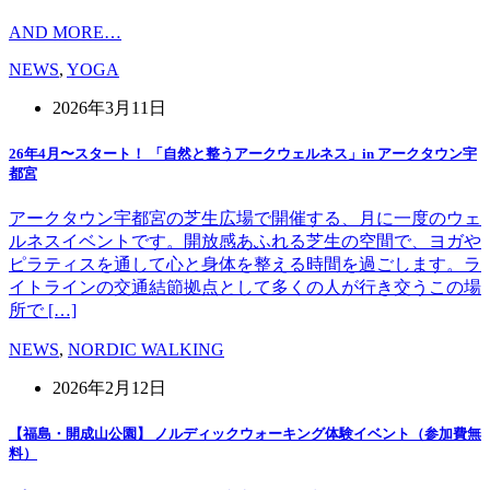
AND MORE…
NEWS
,
YOGA
2026年3月11日
26年4月〜スタート！ 「自然と整うアークウェルネス」in アークタウン宇
都宮
アークタウン宇都宮の芝生広場で開催する、月に一度のウェ
ルネスイベントです。開放感あふれる芝生の空間で、ヨガや
ピラティスを通して心と身体を整える時間を過ごします。ラ
イトラインの交通結節拠点として多くの人が行き交うこの場
所で […]
NEWS
,
NORDIC WALKING
2026年2月12日
【福島・開成山公園】 ノルディックウォーキング体験イベント（参加費無
料）