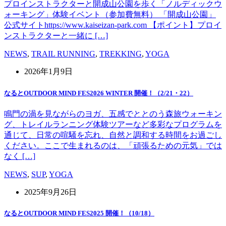
プロインストラクターと開成山公園を歩く「ノルディックウ
ォーキング」体験イベント（参加費無料） 「開成山公園」
公式サイトhttps://www.kaiseizan-park.com 【ポイント】プロイ
ンストラクターと一緒に […]
NEWS
,
TRAIL RUNNING
,
TREKKING
,
YOGA
2026年1月9日
なるとOUTDOOR MIND FES2026 WINTER 開催！（2/21・22）
鳴門の渦を見ながらのヨガ、五感でととのう森旅ウォーキン
グ、トレイルランニング体験ツアーなど多彩なプログラムを
通じて、日常の喧騒を忘れ、自然と調和する時間をお過ごし
ください。ここで生まれるのは、「頑張るための元気」では
なく […]
NEWS
,
SUP
,
YOGA
2025年9月26日
なるとOUTDOOR MIND FES2025 開催！（10/18）