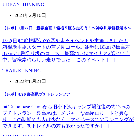
URBAN RUNNING
2023年2月16日
【レポ】1月22日 新春企画！箱根５区を走ろう！〜神奈川県箱根湯本〜
1/22(日)に箱根駅伝の5区を走るイベントを実施しました！
箱根湯本駅スタートの芦ノ湖ゴール。距離は18kmで標高差
857mと8割登り坂のコース！最高地点はマイナス2℃という
中、皆様素晴らしい走りでした。 このイベント […]
TRAIL RUNNING
2022年8月23日
【レポ】8/20 裏高尾プチトレランツアー
mt.Takao base Campから旧小下沢キャンプ場往復の約13㎞の
プチトレラン。裏高尾は、メジャーな高尾山ルートと異な
り、この時期でも人は少なく、マイペースでのランニングが
できます。初トレイルの方も多かったですが […]