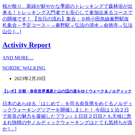
桜が散り、新緑が鮮やかな季節のトレッキングで森林浴が出
来る！トレッキング入門者でも安心して参加出来るコースで
の開催です！ 【当日の流れ】集合：９時小田急線秦野駅改
札集合～予定コース～→秦野駅→弘法の清水→命徳寺→弘法
山公 […]
Activity Report
AND MORE…
NORDIC WALKING
2023年2月20日
【レポ】古都・奈良世界遺産と山の辺の道をゆくウォーク＆ノルディック
日本のあらゆる「はじめて」を司る奈良県をめぐるノルディ
ックウォーキングツアーを開催しました！ 今回は１泊２日
で奈良の魅力を凝縮したプラン♪ １日目２日目とも天候に恵
まれ快晴の中ノルディックウォーキングはとても気持ちが良
か […]