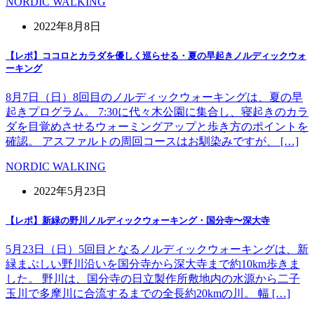
NORDIC WALKING
2022年8月8日
【レポ】ココロとカラダを優しく巡らせる・夏の早起きノルディックウォ
ーキング
8月7日（日）8回目のノルディックウォーキングは、夏の早
起きプログラム。 7:30に代々木公園に集合し、寝起きのカラ
ダを目覚めさせるウォーミングアップと歩き方のポイントを
確認。 アスファルトの周回コースはお馴染みですが、 […]
NORDIC WALKING
2022年5月23日
【レポ】新緑の野川ノルディックウォーキング・国分寺〜深大寺
5月23日（日）5回目となるノルディックウォーキングは、新
緑まぶしい野川沿いを国分寺から深大寺まで約10km歩きま
した。 野川は、国分寺の日立製作所敷地内の水源から二子
玉川で多摩川に合流するまでの全長約20kmの川。 幅 […]