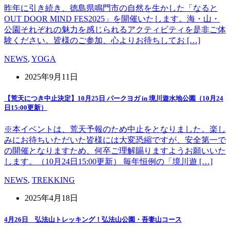
昨年に引き続き、徳島県鳴門市の自然を生かした「なると
OUT DOOR MIND FES2025」を開催いたします。海・山・
公園それぞれの魅力を感じられるアクティビティを是非ご体
験ください。皆様のご参加、心よりお待ちしてお […]
NEWS
,
YOGA
2025年9月11日
【荒天につき中止決定】10月25日 パークヨガ in 境川遊水地公園（10月24
日15:00更新）
※本イベントは、荒天予報のため中止をとなりました。楽し
みにお待ちいただいた皆様には大変恐縮ですが、安全第一で
の開催となりますため、何卒ご理解賜りますようお願いいた
します。（10月24日15:00更新） 毎年恒例の「境川遊 […]
NEWS
,
TREKKING
2025年4月18日
4月26日 弘法山トレッキング！弘法山公園・吾妻山コース