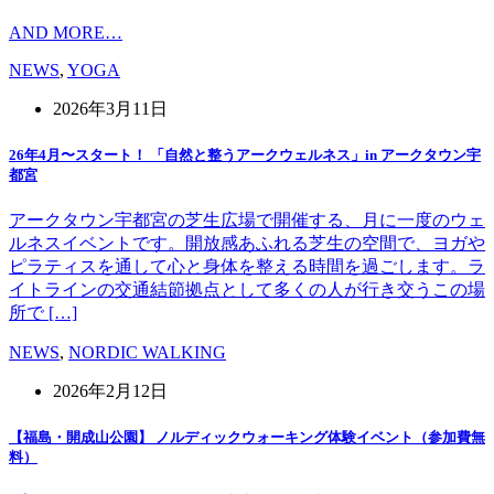
AND MORE…
NEWS
,
YOGA
2026年3月11日
26年4月〜スタート！ 「自然と整うアークウェルネス」in アークタウン宇
都宮
アークタウン宇都宮の芝生広場で開催する、月に一度のウェ
ルネスイベントです。開放感あふれる芝生の空間で、ヨガや
ピラティスを通して心と身体を整える時間を過ごします。ラ
イトラインの交通結節拠点として多くの人が行き交うこの場
所で […]
NEWS
,
NORDIC WALKING
2026年2月12日
【福島・開成山公園】 ノルディックウォーキング体験イベント（参加費無
料）