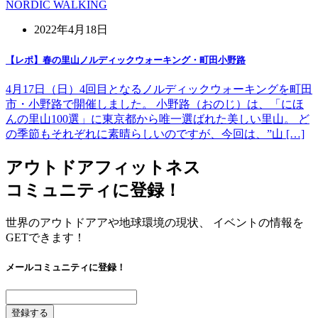
NORDIC WALKING
2022年4月18日
【レポ】春の里山ノルディックウォーキング・町田小野路
4月17日（日）4回目となるノルディックウォーキングを町田
市・小野路で開催しました。 小野路（おのじ）は、「にほ
んの里山100選」に東京都から唯一選ばれた美しい里山。 ど
の季節もそれぞれに素晴らしいのですが、今回は、”山 […]
アウトドアフィットネス
コミュニティに登録！
世界のアウトドアアや地球環境の現状、 イベントの情報を
GETできます！
メールコミュニティに登録！