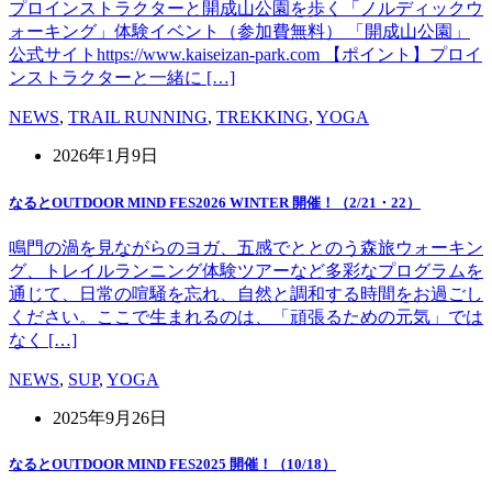
プロインストラクターと開成山公園を歩く「ノルディックウ
ォーキング」体験イベント（参加費無料） 「開成山公園」
公式サイトhttps://www.kaiseizan-park.com 【ポイント】プロイ
ンストラクターと一緒に […]
NEWS
,
TRAIL RUNNING
,
TREKKING
,
YOGA
2026年1月9日
なるとOUTDOOR MIND FES2026 WINTER 開催！（2/21・22）
鳴門の渦を見ながらのヨガ、五感でととのう森旅ウォーキン
グ、トレイルランニング体験ツアーなど多彩なプログラムを
通じて、日常の喧騒を忘れ、自然と調和する時間をお過ごし
ください。ここで生まれるのは、「頑張るための元気」では
なく […]
NEWS
,
SUP
,
YOGA
2025年9月26日
なるとOUTDOOR MIND FES2025 開催！（10/18）