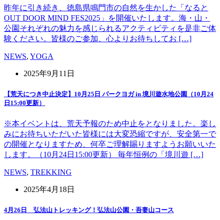
昨年に引き続き、徳島県鳴門市の自然を生かした「なると
OUT DOOR MIND FES2025」を開催いたします。海・山・
公園それぞれの魅力を感じられるアクティビティを是非ご体
験ください。皆様のご参加、心よりお待ちしてお […]
NEWS
,
YOGA
2025年9月11日
【荒天につき中止決定】10月25日 パークヨガ in 境川遊水地公園（10月24
日15:00更新）
※本イベントは、荒天予報のため中止をとなりました。楽し
みにお待ちいただいた皆様には大変恐縮ですが、安全第一で
の開催となりますため、何卒ご理解賜りますようお願いいた
します。（10月24日15:00更新） 毎年恒例の「境川遊 […]
NEWS
,
TREKKING
2025年4月18日
4月26日 弘法山トレッキング！弘法山公園・吾妻山コース