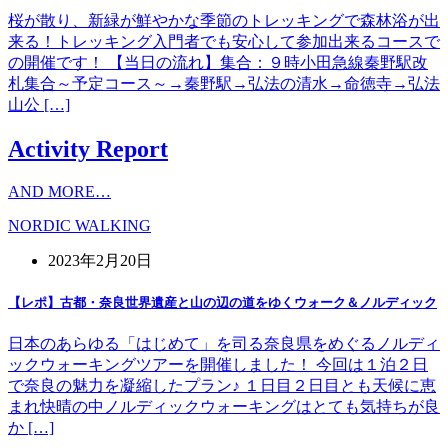
桜が散り、新緑が鮮やかな季節のトレッキングで森林浴が出
来る！トレッキング入門者でも安心して参加出来るコースで
の開催です！ 【当日の流れ】集合：９時小田急線秦野駅改
札集合～予定コース～→秦野駅→弘法の清水→命徳寺→弘法
山公 […]
Activity Report
AND MORE…
NORDIC WALKING
2023年2月20日
【レポ】古都・奈良世界遺産と山の辺の道をゆくウォーク＆ノルディック
日本のあらゆる「はじめて」を司る奈良県をめぐるノルディ
ックウォーキングツアーを開催しました！ 今回は１泊２日
で奈良の魅力を凝縮したプラン♪ １日目２日目とも天候に恵
まれ快晴の中ノルディックウォーキングはとても気持ちが良
か […]