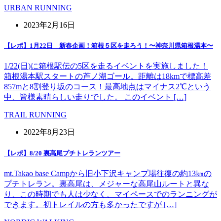
URBAN RUNNING
2023年2月16日
【レポ】1月22日 新春企画！箱根５区を走ろう！〜神奈川県箱根湯本〜
1/22(日)に箱根駅伝の5区を走るイベントを実施しました！
箱根湯本駅スタートの芦ノ湖ゴール。距離は18kmで標高差
857mと8割登り坂のコース！最高地点はマイナス2℃という
中、皆様素晴らしい走りでした。 このイベント […]
TRAIL RUNNING
2022年8月23日
【レポ】8/20 裏高尾プチトレランツアー
mt.Takao base Campから旧小下沢キャンプ場往復の約13㎞の
プチトレラン。裏高尾は、メジャーな高尾山ルートと異な
り、この時期でも人は少なく、マイペースでのランニングが
できます。初トレイルの方も多かったですが […]