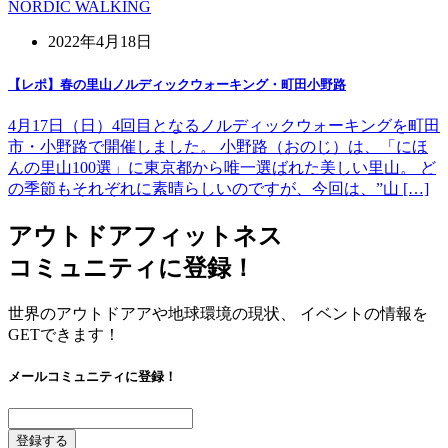
NORDIC WALKING
2022年4月18日
【レポ】春の里山ノルディックウォーキング・町田小野路
4月17日（日）4回目となるノルディックウォーキングを町田
市・小野路で開催しました。 小野路（おのじ）は、「にほ
んの里山100選」に東京都から唯一選ばれた美しい里山。 ど
の季節もそれぞれに素晴らしいのですが、今回は、”山 […]
アウトドアフィットネス
コミュニティに登録！
世界のアウトドアアや地球環境の現状、 イベントの情報を
GETできます！
メールコミュニティに登録！