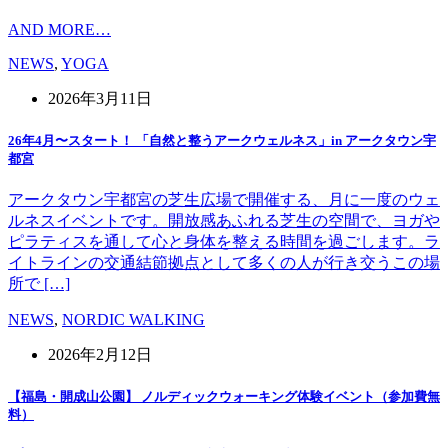
AND MORE…
NEWS
,
YOGA
2026年3月11日
26年4月〜スタート！ 「自然と整うアークウェルネス」in アークタウン宇
都宮
アークタウン宇都宮の芝生広場で開催する、月に一度のウェ
ルネスイベントです。開放感あふれる芝生の空間で、ヨガや
ピラティスを通して心と身体を整える時間を過ごします。ラ
イトラインの交通結節拠点として多くの人が行き交うこの場
所で […]
NEWS
,
NORDIC WALKING
2026年2月12日
【福島・開成山公園】 ノルディックウォーキング体験イベント（参加費無
料）