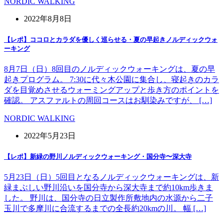
NORDIC WALKING
2022年8月8日
【レポ】ココロとカラダを優しく巡らせる・夏の早起きノルディックウォ
ーキング
8月7日（日）8回目のノルディックウォーキングは、夏の早
起きプログラム。 7:30に代々木公園に集合し、寝起きのカラ
ダを目覚めさせるウォーミングアップと歩き方のポイントを
確認。 アスファルトの周回コースはお馴染みですが、 […]
NORDIC WALKING
2022年5月23日
【レポ】新緑の野川ノルディックウォーキング・国分寺〜深大寺
5月23日（日）5回目となるノルディックウォーキングは、新
緑まぶしい野川沿いを国分寺から深大寺まで約10km歩きま
した。 野川は、国分寺の日立製作所敷地内の水源から二子
玉川で多摩川に合流するまでの全長約20kmの川。 幅 […]