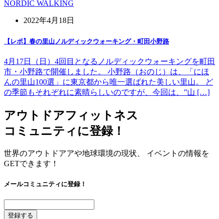
NORDIC WALKING
2022年4月18日
【レポ】春の里山ノルディックウォーキング・町田小野路
4月17日（日）4回目となるノルディックウォーキングを町田
市・小野路で開催しました。 小野路（おのじ）は、「にほ
んの里山100選」に東京都から唯一選ばれた美しい里山。 ど
の季節もそれぞれに素晴らしいのですが、今回は、”山 […]
アウトドアフィットネス
コミュニティに登録！
世界のアウトドアアや地球環境の現状、 イベントの情報を
GETできます！
メールコミュニティに登録！