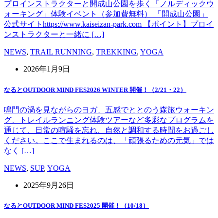
プロインストラクターと開成山公園を歩く「ノルディックウ
ォーキング」体験イベント（参加費無料） 「開成山公園」
公式サイトhttps://www.kaiseizan-park.com 【ポイント】プロイ
ンストラクターと一緒に […]
NEWS
,
TRAIL RUNNING
,
TREKKING
,
YOGA
2026年1月9日
なるとOUTDOOR MIND FES2026 WINTER 開催！（2/21・22）
鳴門の渦を見ながらのヨガ、五感でととのう森旅ウォーキン
グ、トレイルランニング体験ツアーなど多彩なプログラムを
通じて、日常の喧騒を忘れ、自然と調和する時間をお過ごし
ください。ここで生まれるのは、「頑張るための元気」では
なく […]
NEWS
,
SUP
,
YOGA
2025年9月26日
なるとOUTDOOR MIND FES2025 開催！（10/18）