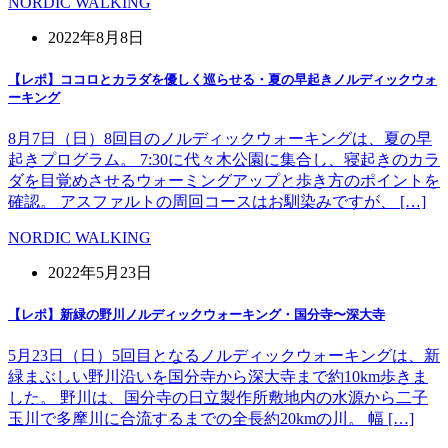
NORDIC WALKING
2022年8月8日
【レポ】ココロとカラダを優しく巡らせる・夏の早起きノルディックウォ
ーキング
8月7日（日）8回目のノルディックウォーキングは、夏の早
起きプログラム。 7:30に代々木公園に集合し、寝起きのカラ
ダを目覚めさせるウォーミングアップと歩き方のポイントを
確認。 アスファルトの周回コースはお馴染みですが、 […]
NORDIC WALKING
2022年5月23日
【レポ】新緑の野川ノルディックウォーキング・国分寺〜深大寺
5月23日（日）5回目となるノルディックウォーキングは、新
緑まぶしい野川沿いを国分寺から深大寺まで約10km歩きま
した。 野川は、国分寺の日立製作所敷地内の水源から二子
玉川で多摩川に合流するまでの全長約20kmの川。 幅 […]