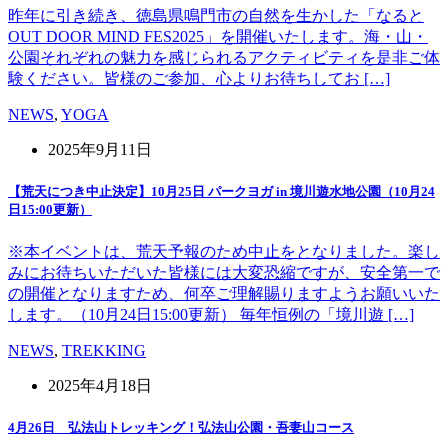
昨年に引き続き、徳島県鳴門市の自然を生かした「なると
OUT DOOR MIND FES2025」を開催いたします。海・山・
公園それぞれの魅力を感じられるアクティビティを是非ご体
験ください。皆様のご参加、心よりお待ちしてお […]
NEWS
,
YOGA
2025年9月11日
【荒天につき中止決定】10月25日 パークヨガ in 境川遊水地公園（10月24
日15:00更新）
※本イベントは、荒天予報のため中止をとなりました。楽し
みにお待ちいただいた皆様には大変恐縮ですが、安全第一で
の開催となりますため、何卒ご理解賜りますようお願いいた
します。（10月24日15:00更新） 毎年恒例の「境川遊 […]
NEWS
,
TREKKING
2025年4月18日
4月26日 弘法山トレッキング！弘法山公園・吾妻山コース