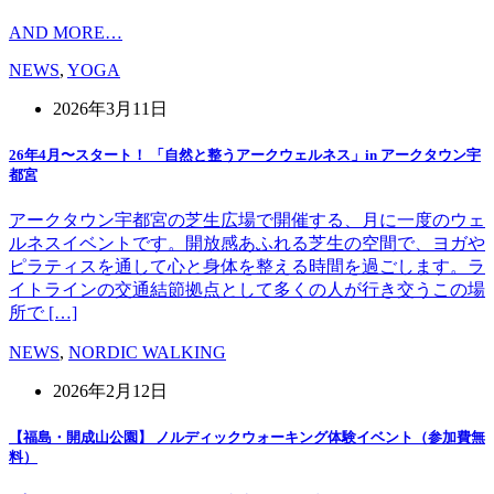
AND MORE…
NEWS
,
YOGA
2026年3月11日
26年4月〜スタート！ 「自然と整うアークウェルネス」in アークタウン宇
都宮
アークタウン宇都宮の芝生広場で開催する、月に一度のウェ
ルネスイベントです。開放感あふれる芝生の空間で、ヨガや
ピラティスを通して心と身体を整える時間を過ごします。ラ
イトラインの交通結節拠点として多くの人が行き交うこの場
所で […]
NEWS
,
NORDIC WALKING
2026年2月12日
【福島・開成山公園】 ノルディックウォーキング体験イベント（参加費無
料）