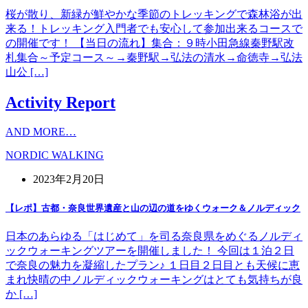
桜が散り、新緑が鮮やかな季節のトレッキングで森林浴が出
来る！トレッキング入門者でも安心して参加出来るコースで
の開催です！ 【当日の流れ】集合：９時小田急線秦野駅改
札集合～予定コース～→秦野駅→弘法の清水→命徳寺→弘法
山公 […]
Activity Report
AND MORE…
NORDIC WALKING
2023年2月20日
【レポ】古都・奈良世界遺産と山の辺の道をゆくウォーク＆ノルディック
日本のあらゆる「はじめて」を司る奈良県をめぐるノルディ
ックウォーキングツアーを開催しました！ 今回は１泊２日
で奈良の魅力を凝縮したプラン♪ １日目２日目とも天候に恵
まれ快晴の中ノルディックウォーキングはとても気持ちが良
か […]