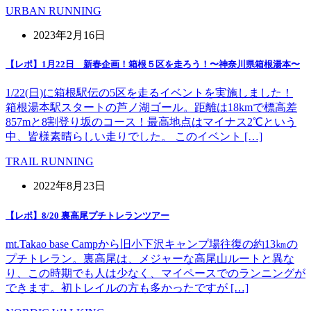
URBAN RUNNING
2023年2月16日
【レポ】1月22日 新春企画！箱根５区を走ろう！〜神奈川県箱根湯本〜
1/22(日)に箱根駅伝の5区を走るイベントを実施しました！
箱根湯本駅スタートの芦ノ湖ゴール。距離は18kmで標高差
857mと8割登り坂のコース！最高地点はマイナス2℃という
中、皆様素晴らしい走りでした。 このイベント […]
TRAIL RUNNING
2022年8月23日
【レポ】8/20 裏高尾プチトレランツアー
mt.Takao base Campから旧小下沢キャンプ場往復の約13㎞の
プチトレラン。裏高尾は、メジャーな高尾山ルートと異な
り、この時期でも人は少なく、マイペースでのランニングが
できます。初トレイルの方も多かったですが […]