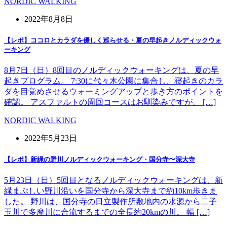
NORDIC WALKING
2022年8月8日
【レポ】ココロとカラダを優しく巡らせる・夏の早起きノルディックウォ
ーキング
8月7日（日）8回目のノルディックウォーキングは、夏の早
起きプログラム。 7:30に代々木公園に集合し、寝起きのカラ
ダを目覚めさせるウォーミングアップと歩き方のポイントを
確認。 アスファルトの周回コースはお馴染みですが、 […]
NORDIC WALKING
2022年5月23日
【レポ】新緑の野川ノルディックウォーキング・国分寺〜深大寺
5月23日（日）5回目となるノルディックウォーキングは、新
緑まぶしい野川沿いを国分寺から深大寺まで約10km歩きま
した。 野川は、国分寺の日立製作所敷地内の水源から二子
玉川で多摩川に合流するまでの全長約20kmの川。 幅 […]