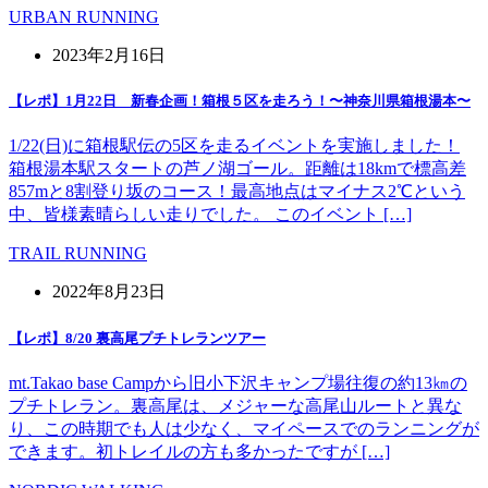
URBAN RUNNING
2023年2月16日
【レポ】1月22日 新春企画！箱根５区を走ろう！〜神奈川県箱根湯本〜
1/22(日)に箱根駅伝の5区を走るイベントを実施しました！
箱根湯本駅スタートの芦ノ湖ゴール。距離は18kmで標高差
857mと8割登り坂のコース！最高地点はマイナス2℃という
中、皆様素晴らしい走りでした。 このイベント […]
TRAIL RUNNING
2022年8月23日
【レポ】8/20 裏高尾プチトレランツアー
mt.Takao base Campから旧小下沢キャンプ場往復の約13㎞の
プチトレラン。裏高尾は、メジャーな高尾山ルートと異な
り、この時期でも人は少なく、マイペースでのランニングが
できます。初トレイルの方も多かったですが […]