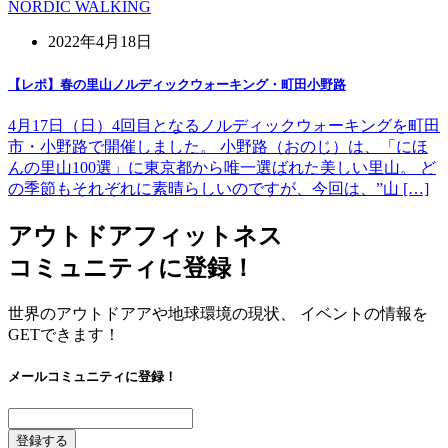
NORDIC WALKING
2022年4月18日
【レポ】春の里山ノルディックウォーキング・町田小野路
4月17日（日）4回目となるノルディックウォーキングを町田
市・小野路で開催しました。 小野路（おのじ）は、「にほ
んの里山100選」に東京都から唯一選ばれた美しい里山。 ど
の季節もそれぞれに素晴らしいのですが、今回は、”山 […]
アウトドアフィットネス
コミュニティに登録！
世界のアウトドアアや地球環境の現状、 イベントの情報を
GETできます！
メールコミュニティに登録！