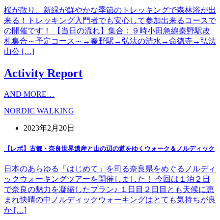
桜が散り、新緑が鮮やかな季節のトレッキングで森林浴が出
来る！トレッキング入門者でも安心して参加出来るコースで
の開催です！ 【当日の流れ】集合：９時小田急線秦野駅改
札集合～予定コース～→秦野駅→弘法の清水→命徳寺→弘法
山公 […]
Activity Report
AND MORE…
NORDIC WALKING
2023年2月20日
【レポ】古都・奈良世界遺産と山の辺の道をゆくウォーク＆ノルディック
日本のあらゆる「はじめて」を司る奈良県をめぐるノルディ
ックウォーキングツアーを開催しました！ 今回は１泊２日
で奈良の魅力を凝縮したプラン♪ １日目２日目とも天候に恵
まれ快晴の中ノルディックウォーキングはとても気持ちが良
か […]