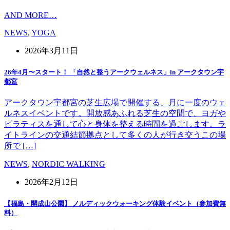
AND MORE…
NEWS
,
YOGA
2026年3月11日
26年4月〜スタート！ 「自然と整うアークウェルネス」in アークタウン宇
都宮
アークタウン宇都宮の芝生広場で開催する、月に一度のウェ
ルネスイベントです。開放感あふれる芝生の空間で、ヨガや
ピラティスを通して心と身体を整える時間を過ごします。ラ
イトラインの交通結節拠点として多くの人が行き交うこの場
所で […]
NEWS
,
NORDIC WALKING
2026年2月12日
【福島・開成山公園】 ノルディックウォーキング体験イベント（参加費無
料）