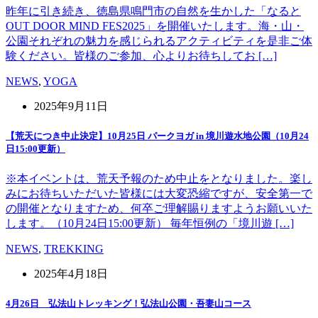
昨年に引き続き、徳島県鳴門市の自然を生かした「なると
OUT DOOR MIND FES2025」を開催いたします。海・山・
公園それぞれの魅力を感じられるアクティビティを是非ご体
験ください。皆様のご参加、心よりお待ちしてお […]
NEWS
,
YOGA
2025年9月11日
【荒天につき中止決定】10月25日 パークヨガ in 境川遊水地公園（10月24
日15:00更新）
※本イベントは、荒天予報のため中止をとなりました。楽し
みにお待ちいただいた皆様には大変恐縮ですが、安全第一で
の開催となりますため、何卒ご理解賜りますようお願いいた
します。（10月24日15:00更新） 毎年恒例の「境川遊 […]
NEWS
,
TREKKING
2025年4月18日
4月26日 弘法山トレッキング！弘法山公園・吾妻山コース