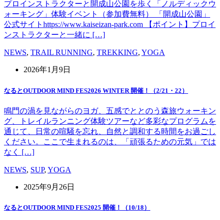
プロインストラクターと開成山公園を歩く「ノルディックウ
ォーキング」体験イベント（参加費無料） 「開成山公園」
公式サイトhttps://www.kaiseizan-park.com 【ポイント】プロイ
ンストラクターと一緒に […]
NEWS
,
TRAIL RUNNING
,
TREKKING
,
YOGA
2026年1月9日
なるとOUTDOOR MIND FES2026 WINTER 開催！（2/21・22）
鳴門の渦を見ながらのヨガ、五感でととのう森旅ウォーキン
グ、トレイルランニング体験ツアーなど多彩なプログラムを
通じて、日常の喧騒を忘れ、自然と調和する時間をお過ごし
ください。ここで生まれるのは、「頑張るための元気」では
なく […]
NEWS
,
SUP
,
YOGA
2025年9月26日
なるとOUTDOOR MIND FES2025 開催！（10/18）