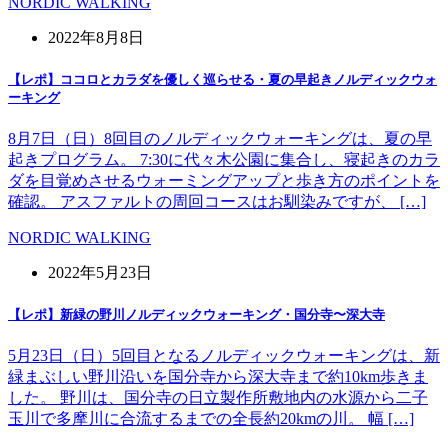
NORDIC WALKING
2022年8月8日
【レポ】ココロとカラダを優しく巡らせる・夏の早起きノルディックウォ
ーキング
8月7日（日）8回目のノルディックウォーキングは、夏の早
起きプログラム。 7:30に代々木公園に集合し、寝起きのカラ
ダを目覚めさせるウォーミングアップと歩き方のポイントを
確認。 アスファルトの周回コースはお馴染みですが、 […]
NORDIC WALKING
2022年5月23日
【レポ】新緑の野川ノルディックウォーキング・国分寺〜深大寺
5月23日（日）5回目となるノルディックウォーキングは、新
緑まぶしい野川沿いを国分寺から深大寺まで約10km歩きま
した。 野川は、国分寺の日立製作所敷地内の水源から二子
玉川で多摩川に合流するまでの全長約20kmの川。 幅 […]