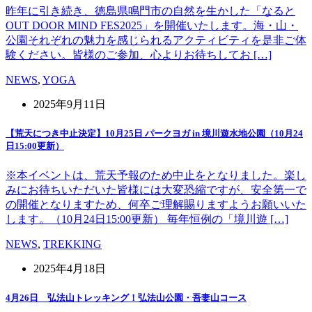
昨年に引き続き、徳島県鳴門市の自然を生かした「なると
OUT DOOR MIND FES2025」を開催いたします。海・山・
公園それぞれの魅力を感じられるアクティビティを是非ご体
験ください。皆様のご参加、心よりお待ちしてお […]
NEWS
,
YOGA
2025年9月11日
【荒天につき中止決定】10月25日 パークヨガ in 境川遊水地公園（10月24
日15:00更新）
※本イベントは、荒天予報のため中止をとなりました。楽し
みにお待ちいただいた皆様には大変恐縮ですが、安全第一で
の開催となりますため、何卒ご理解賜りますようお願いいた
します。（10月24日15:00更新） 毎年恒例の「境川遊 […]
NEWS
,
TREKKING
2025年4月18日
4月26日 弘法山トレッキング！弘法山公園・吾妻山コース