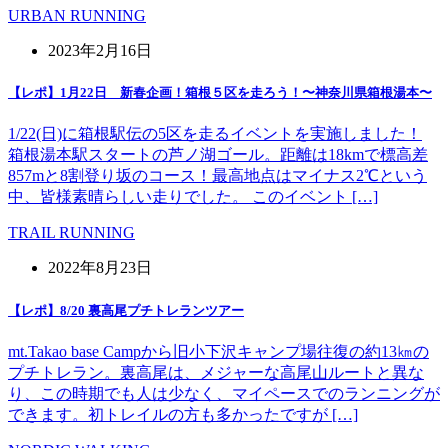
URBAN RUNNING
2023年2月16日
【レポ】1月22日 新春企画！箱根５区を走ろう！〜神奈川県箱根湯本〜
1/22(日)に箱根駅伝の5区を走るイベントを実施しました！
箱根湯本駅スタートの芦ノ湖ゴール。距離は18kmで標高差
857mと8割登り坂のコース！最高地点はマイナス2℃という
中、皆様素晴らしい走りでした。 このイベント […]
TRAIL RUNNING
2022年8月23日
【レポ】8/20 裏高尾プチトレランツアー
mt.Takao base Campから旧小下沢キャンプ場往復の約13㎞の
プチトレラン。裏高尾は、メジャーな高尾山ルートと異な
り、この時期でも人は少なく、マイペースでのランニングが
できます。初トレイルの方も多かったですが […]