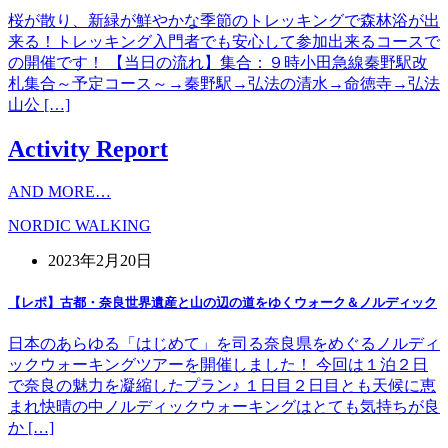
桜が散り、新緑が鮮やかな季節のトレッキングで森林浴が出
来る！トレッキング入門者でも安心して参加出来るコースで
の開催です！ 【当日の流れ】集合：９時小田急線秦野駅改
札集合～予定コース～→秦野駅→弘法の清水→命徳寺→弘法
山公 […]
Activity Report
AND MORE…
NORDIC WALKING
2023年2月20日
【レポ】古都・奈良世界遺産と山の辺の道をゆくウォーク＆ノルディック
日本のあらゆる「はじめて」を司る奈良県をめぐるノルディ
ックウォーキングツアーを開催しました！ 今回は１泊２日
で奈良の魅力を凝縮したプラン♪ １日目２日目とも天候に恵
まれ快晴の中ノルディックウォーキングはとても気持ちが良
か […]