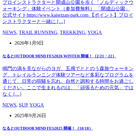
プロインストラクターと開成山公園を歩く「ノルディックウ
ォーキング」体験イベント（参加費無料） 「開成山公園」
公式サイトhttps://www.kaiseizan-park.com 【ポイント】プロイ
ンストラクターと一緒に […]
NEWS
,
TRAIL RUNNING
,
TREKKING
,
YOGA
2026年1月9日
なるとOUTDOOR MIND FES2026 WINTER 開催！（2/21・22）
鳴門の渦を見ながらのヨガ、五感でととのう森旅ウォーキン
グ、トレイルランニング体験ツアーなど多彩なプログラムを
通じて、日常の喧騒を忘れ、自然と調和する時間をお過ごし
ください。ここで生まれるのは、「頑張るための元気」では
なく […]
NEWS
,
SUP
,
YOGA
2025年9月26日
なるとOUTDOOR MIND FES2025 開催！（10/18）