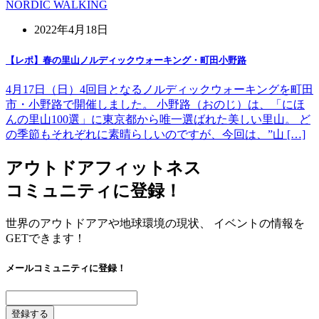
NORDIC WALKING
2022年4月18日
【レポ】春の里山ノルディックウォーキング・町田小野路
4月17日（日）4回目となるノルディックウォーキングを町田
市・小野路で開催しました。 小野路（おのじ）は、「にほ
んの里山100選」に東京都から唯一選ばれた美しい里山。 ど
の季節もそれぞれに素晴らしいのですが、今回は、”山 […]
アウトドアフィットネス
コミュニティに登録！
世界のアウトドアアや地球環境の現状、 イベントの情報を
GETできます！
メールコミュニティに登録！