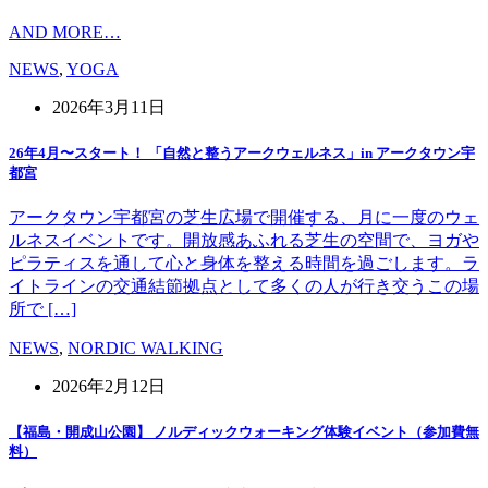
AND MORE…
NEWS
,
YOGA
2026年3月11日
26年4月〜スタート！ 「自然と整うアークウェルネス」in アークタウン宇
都宮
アークタウン宇都宮の芝生広場で開催する、月に一度のウェ
ルネスイベントです。開放感あふれる芝生の空間で、ヨガや
ピラティスを通して心と身体を整える時間を過ごします。ラ
イトラインの交通結節拠点として多くの人が行き交うこの場
所で […]
NEWS
,
NORDIC WALKING
2026年2月12日
【福島・開成山公園】 ノルディックウォーキング体験イベント（参加費無
料）