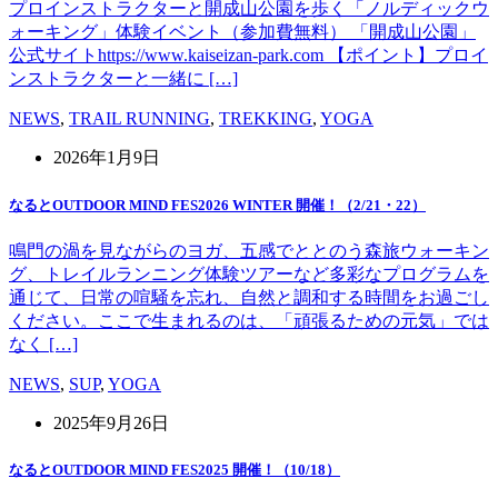
プロインストラクターと開成山公園を歩く「ノルディックウ
ォーキング」体験イベント（参加費無料） 「開成山公園」
公式サイトhttps://www.kaiseizan-park.com 【ポイント】プロイ
ンストラクターと一緒に […]
NEWS
,
TRAIL RUNNING
,
TREKKING
,
YOGA
2026年1月9日
なるとOUTDOOR MIND FES2026 WINTER 開催！（2/21・22）
鳴門の渦を見ながらのヨガ、五感でととのう森旅ウォーキン
グ、トレイルランニング体験ツアーなど多彩なプログラムを
通じて、日常の喧騒を忘れ、自然と調和する時間をお過ごし
ください。ここで生まれるのは、「頑張るための元気」では
なく […]
NEWS
,
SUP
,
YOGA
2025年9月26日
なるとOUTDOOR MIND FES2025 開催！（10/18）