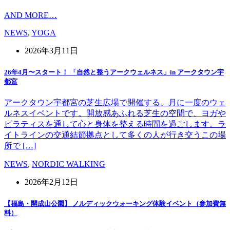
AND MORE…
NEWS
,
YOGA
2026年3月11日
26年4月〜スタート！ 「自然と整うアークウェルネス」in アークタウン宇
都宮
アークタウン宇都宮の芝生広場で開催する、月に一度のウェ
ルネスイベントです。開放感あふれる芝生の空間で、ヨガや
ピラティスを通して心と身体を整える時間を過ごします。ラ
イトラインの交通結節拠点として多くの人が行き交うこの場
所で […]
NEWS
,
NORDIC WALKING
2026年2月12日
【福島・開成山公園】 ノルディックウォーキング体験イベント（参加費無
料）