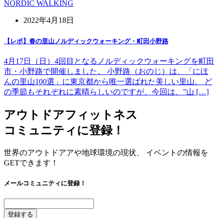
NORDIC WALKING
2022年4月18日
【レポ】春の里山ノルディックウォーキング・町田小野路
4月17日（日）4回目となるノルディックウォーキングを町田
市・小野路で開催しました。 小野路（おのじ）は、「にほ
んの里山100選」に東京都から唯一選ばれた美しい里山。 ど
の季節もそれぞれに素晴らしいのですが、今回は、”山 […]
アウトドアフィットネス
コミュニティに登録！
世界のアウトドアアや地球環境の現状、 イベントの情報を
GETできます！
メールコミュニティに登録！