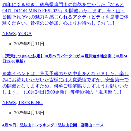
昨年に引き続き、徳島県鳴門市の自然を生かした「なると
OUT DOOR MIND FES2025」を開催いたします。海・山・
公園それぞれの魅力を感じられるアクティビティを是非ご体
験ください。皆様のご参加、心よりお待ちしてお […]
NEWS
,
YOGA
2025年9月11日
【荒天につき中止決定】10月25日 パークヨガ in 境川遊水地公園（10月24
日15:00更新）
※本イベントは、荒天予報のため中止をとなりました。楽し
みにお待ちいただいた皆様には大変恐縮ですが、安全第一で
の開催となりますため、何卒ご理解賜りますようお願いいた
します。（10月24日15:00更新） 毎年恒例の「境川遊 […]
NEWS
,
TREKKING
2025年4月18日
4月26日 弘法山トレッキング！弘法山公園・吾妻山コース