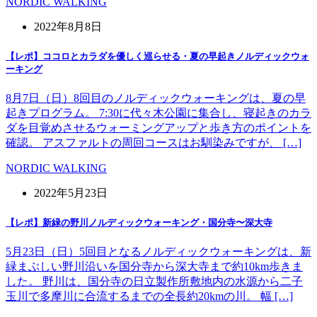
NORDIC WALKING
2022年8月8日
【レポ】ココロとカラダを優しく巡らせる・夏の早起きノルディックウォ
ーキング
8月7日（日）8回目のノルディックウォーキングは、夏の早
起きプログラム。 7:30に代々木公園に集合し、寝起きのカラ
ダを目覚めさせるウォーミングアップと歩き方のポイントを
確認。 アスファルトの周回コースはお馴染みですが、 […]
NORDIC WALKING
2022年5月23日
【レポ】新緑の野川ノルディックウォーキング・国分寺〜深大寺
5月23日（日）5回目となるノルディックウォーキングは、新
緑まぶしい野川沿いを国分寺から深大寺まで約10km歩きま
した。 野川は、国分寺の日立製作所敷地内の水源から二子
玉川で多摩川に合流するまでの全長約20kmの川。 幅 […]