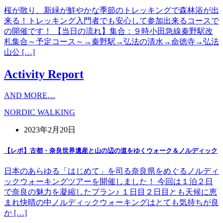
桜が散り、新緑が鮮やかな季節のトレッキングで森林浴が出
来る！トレッキング入門者でも安心して参加出来るコースで
の開催です！ 【当日の流れ】集合：９時小田急線秦野駅改
札集合～予定コース～→秦野駅→弘法の清水→命徳寺→弘法
山公 […]
Activity Report
AND MORE…
NORDIC WALKING
2023年2月20日
【レポ】古都・奈良世界遺産と山の辺の道をゆくウォーク＆ノルディック
日本のあらゆる「はじめて」を司る奈良県をめぐるノルディ
ックウォーキングツアーを開催しました！ 今回は１泊２日
で奈良の魅力を凝縮したプラン♪ １日目２日目とも天候に恵
まれ快晴の中ノルディックウォーキングはとても気持ちが良
か […]