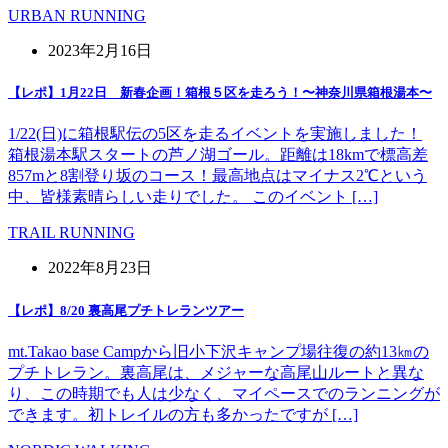
URBAN RUNNING
2023年2月16日
【レポ】1月22日 新春企画！箱根５区を走ろう！〜神奈川県箱根湯本〜
1/22(日)に箱根駅伝の5区を走るイベントを実施しました！
箱根湯本駅スタートの芦ノ湖ゴール。距離は18kmで標高差
857mと8割登り坂のコース！最高地点はマイナス2℃という
中、皆様素晴らしい走りでした。 このイベント […]
TRAIL RUNNING
2022年8月23日
【レポ】8/20 裏高尾プチトレランツアー
mt.Takao base Campから旧小下沢キャンプ場往復の約13㎞の
プチトレラン。裏高尾は、メジャーな高尾山ルートと異な
り、この時期でも人は少なく、マイペースでのランニングが
できます。初トレイルの方も多かったですが […]