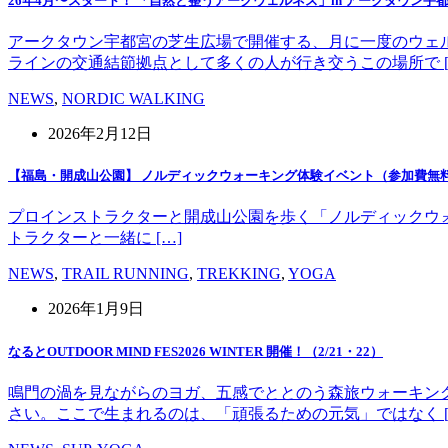
26年4月〜スタート！ 「自然と整うアークウェルネス」in アークタウン宇
アークタウン宇都宮の芝生広場で開催する、月に一度のウェ
ラインの交通結節拠点として多くの人が行き交うこの場所で [
NEWS
,
NORDIC WALKING
2026年2月12日
【福島・開成山公園】 ノルディックウォーキング体験イベント（参加費無
プロインストラクターと開成山公園を歩く「ノルディックウォーキング」
トラクターと一緒に […]
NEWS
,
TRAIL RUNNING
,
TREKKING
,
YOGA
2026年1月9日
なるとOUTDOOR MIND FES2026 WINTER 開催！（2/21・22）
鳴門の渦を見ながらのヨガ、五感でととのう森旅ウォーキン
さい。ここで生まれるのは、「頑張るための元気」ではなく [