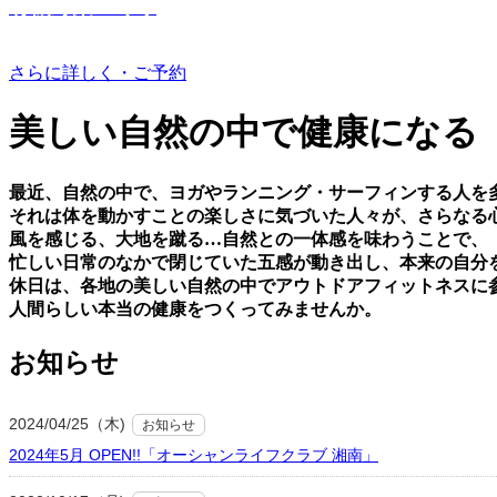
有機野菜つくり
さらに詳しく・ご予約
美しい⾃然の中で健康になる
最近、⾃然の中で、ヨガやランニング・サーフィンする⼈を
それは体を動かすことの楽しさに気づいた⼈々が、さらなる
⾵を感じる、⼤地を蹴る…⾃然との⼀体感を味わうことで、
忙しい⽇常のなかで閉じていた五感が動き出し、本来の⾃分
休⽇は、各地の美しい⾃然の中でアウトドアフィットネスに
⼈間らしい本当の健康をつくってみませんか。
お知らせ
2024/04/25（木)
お知らせ
2024年5月 OPEN!!「オーシャンライフクラブ 湘南」