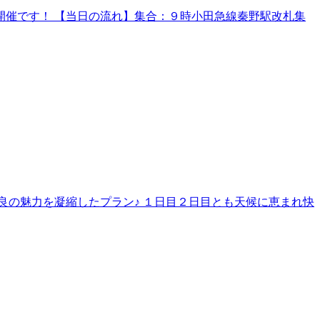
催です！ 【当日の流れ】集合：９時小田急線秦野駅改札集
良の魅力を凝縮したプラン♪ １日目２日目とも天候に恵まれ快