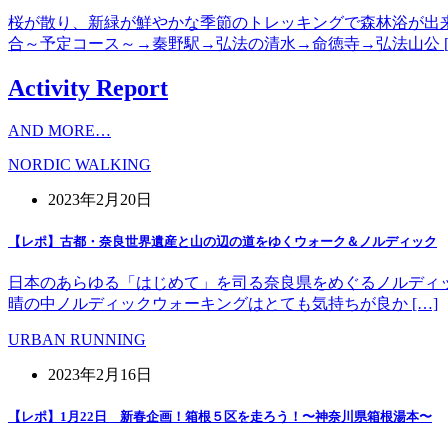
桜が散り、新緑が鮮やかな季節のトレッキングで森林浴が出
合～予定コース～→秦野駅→弘法の清水→命徳寺→弘法山公 [
Activity Report
AND MORE…
NORDIC WALKING
2023年2月20日
【レポ】古都・奈良世界遺産と山の辺の道をゆくウォーク＆ノルディック
日本のあらゆる「はじめて」を司る奈良県をめぐるノルディッ
晴の中ノルディックウォーキングはとても気持ちが良か […]
URBAN RUNNING
2023年2月16日
【レポ】1月22日 新春企画！箱根５区を走ろう！〜神奈川県箱根湯本〜