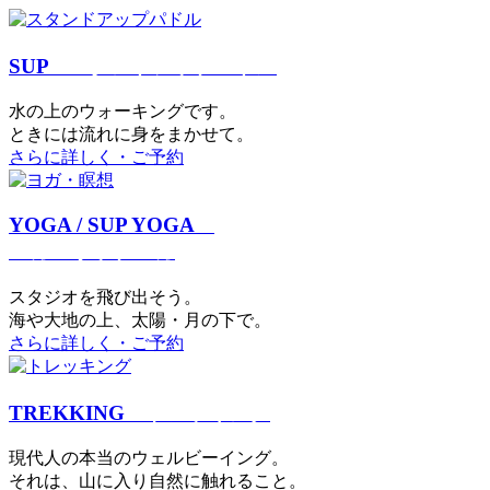
SUP
スタンドアップパドル
⽔の上のウォーキングです。
ときには流れに身をまかせて。
さらに詳しく・ご予約
YOGA / SUP YOGA
ヨガ・サップヨガ
スタジオを⾶び出そう。
海や大地の上、太陽・⽉の下で。
さらに詳しく・ご予約
TREKKING
トレッキング
現代⼈の本当のウェルビーイング。
それは、⼭に⼊り⾃然に触れること。