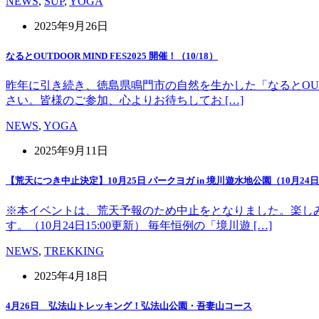
NEWS
,
SUP
,
YOGA
2025年9月26日
なるとOUTDOOR MIND FES2025 開催！（10/18）
昨年に引き続き、徳島県鳴門市の自然を生かした「なるとOUT 
さい。皆様のご参加、心よりお待ちしてお […]
NEWS
,
YOGA
2025年9月11日
【荒天につき中止決定】10月25日 パークヨガ in 境川遊水地公園（10月24日1
※本イベントは、荒天予報のため中止をとなりました。楽し
す。（10月24日15:00更新） 毎年恒例の「境川遊 […]
NEWS
,
TREKKING
2025年4月18日
4月26日 弘法山トレッキング！弘法山公園・吾妻山コース