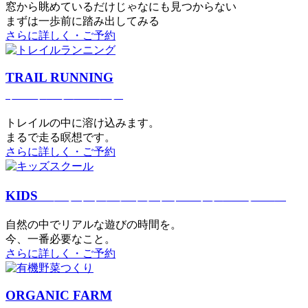
窓から眺めているだけじゃなにも見つからない
まずは一歩前に踏み出してみる
さらに詳しく・ご予約
TRAIL RUNNING
トレイルランニング
トレイルの中に溶け込みます。
まるで⾛る瞑想です。
さらに詳しく・ご予約
KIDS
アウトドアフィットネス
キッズスクール
⾃然の中でリアルな遊びの時間を。
今、⼀番必要なこと。
さらに詳しく・ご予約
ORGANIC FARM