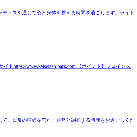
ラティスを通して心と身体を整える時間を過ごします。ライト
ww.kaiseizan-park.com 【ポイント】プロインス
じて、日常の喧騒を忘れ、自然と調和する時間をお過ごしくだ