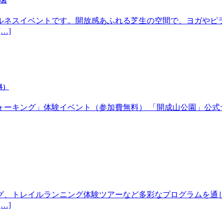
都宮
ルネスイベントです。開放感あふれる芝生の空間で、ヨガやピ
…]
料）
体験イベント（参加費無料） 「開成山公園」公式サイトhttps://w
グ、トレイルランニング体験ツアーなど多彩なプログラムを通
…]