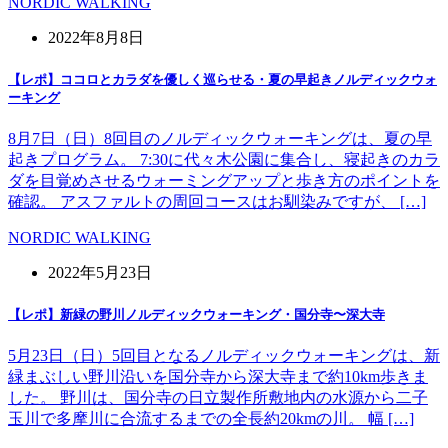
NORDIC WALKING
2022年8月8日
【レポ】ココロとカラダを優しく巡らせる・夏の早起きノルディックウォ
ーキング
8月7日（日）8回目のノルディックウォーキングは、夏の早
起きプログラム。 7:30に代々木公園に集合し、寝起きのカラ
ダを目覚めさせるウォーミングアップと歩き方のポイントを
確認。 アスファルトの周回コースはお馴染みですが、 […]
NORDIC WALKING
2022年5月23日
【レポ】新緑の野川ノルディックウォーキング・国分寺〜深大寺
5月23日（日）5回目となるノルディックウォーキングは、新
緑まぶしい野川沿いを国分寺から深大寺まで約10km歩きま
した。 野川は、国分寺の日立製作所敷地内の水源から二子
玉川で多摩川に合流するまでの全長約20kmの川。 幅 […]