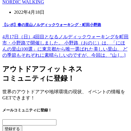
NORDIC WALKING
2022年4月18日
【レポ】春の里山ノルディックウォーキング・町田小野路
4月17日（日）4回目となるノルディックウォーキングを町田
市・小野路で開催しました。 小野路（おのじ）は、「にほ
んの里山100選」に東京都から唯一選ばれた美しい里山。 ど
の季節もそれぞれに素晴らしいのですが、今回は、”山 […]
アウトドアフィットネス
コミュニティに登録！
世界のアウトドアアや地球環境の現状、 イベントの情報を
GETできます！
メールコミュニティに登録！