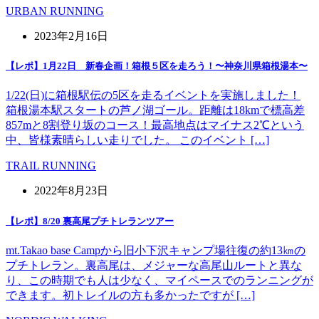
URBAN RUNNING
2023年2月16日
【レポ】1月22日 新春企画！箱根５区を走ろう！〜神奈川県箱根湯本〜
1/22(日)に箱根駅伝の5区を走るイベントを実施しました！
箱根湯本駅スタートの芦ノ湖ゴール。距離は18kmで標高差
857mと8割登り坂のコース！最高地点はマイナス2℃という
中、皆様素晴らしい走りでした。 このイベント […]
TRAIL RUNNING
2022年8月23日
【レポ】8/20 裏高尾プチトレランツアー
mt.Takao base Campから旧小下沢キャンプ場往復の約13㎞の
プチトレラン。裏高尾は、メジャーな高尾山ルートと異な
り、この時期でも人は少なく、マイペースでのランニングが
できます。初トレイルの方も多かったですが […]