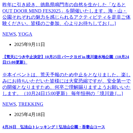
昨年に引き続き、徳島県鳴門市の自然を生かした「なると
OUT DOOR MIND FES2025」を開催いたします。海・山・
公園それぞれの魅力を感じられるアクティビティを是非ご体
験ください。皆様のご参加、心よりお待ちしてお […]
NEWS
,
YOGA
2025年9月11日
【荒天につき中止決定】10月25日 パークヨガ in 境川遊水地公園（10月24
日15:00更新）
※本イベントは、荒天予報のため中止をとなりました。楽し
みにお待ちいただいた皆様には大変恐縮ですが、安全第一で
の開催となりますため、何卒ご理解賜りますようお願いいた
します。（10月24日15:00更新） 毎年恒例の「境川遊 […]
NEWS
,
TREKKING
2025年4月18日
4月26日 弘法山トレッキング！弘法山公園・吾妻山コース