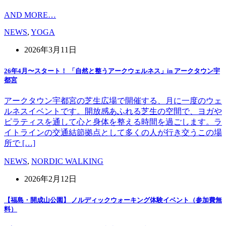
AND MORE…
NEWS
,
YOGA
2026年3月11日
26年4月〜スタート！ 「自然と整うアークウェルネス」in アークタウン宇
都宮
アークタウン宇都宮の芝生広場で開催する、月に一度のウェ
ルネスイベントです。開放感あふれる芝生の空間で、ヨガや
ピラティスを通して心と身体を整える時間を過ごします。ラ
イトラインの交通結節拠点として多くの人が行き交うこの場
所で […]
NEWS
,
NORDIC WALKING
2026年2月12日
【福島・開成山公園】 ノルディックウォーキング体験イベント（参加費無
料）