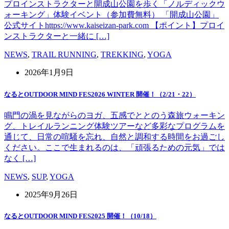
プロインストラクターと開成山公園を歩く「ノルディックウ
ォーキング」体験イベント（参加費無料） 「開成山公園」
公式サイトhttps://www.kaiseizan-park.com 【ポイント】プロイ
ンストラクターと一緒に […]
NEWS
,
TRAIL RUNNING
,
TREKKING
,
YOGA
2026年1月9日
なるとOUTDOOR MIND FES2026 WINTER 開催！（2/21・22）
鳴門の渦を見ながらのヨガ、五感でととのう森旅ウォーキン
グ、トレイルランニング体験ツアーなど多彩なプログラムを
通じて、日常の喧騒を忘れ、自然と調和する時間をお過ごし
ください。ここで生まれるのは、「頑張るための元気」では
なく […]
NEWS
,
SUP
,
YOGA
2025年9月26日
なるとOUTDOOR MIND FES2025 開催！（10/18）