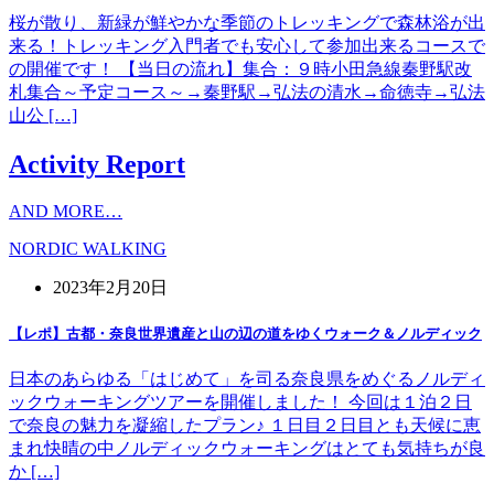
桜が散り、新緑が鮮やかな季節のトレッキングで森林浴が出
来る！トレッキング入門者でも安心して参加出来るコースで
の開催です！ 【当日の流れ】集合：９時小田急線秦野駅改
札集合～予定コース～→秦野駅→弘法の清水→命徳寺→弘法
山公 […]
Activity Report
AND MORE…
NORDIC WALKING
2023年2月20日
【レポ】古都・奈良世界遺産と山の辺の道をゆくウォーク＆ノルディック
日本のあらゆる「はじめて」を司る奈良県をめぐるノルディ
ックウォーキングツアーを開催しました！ 今回は１泊２日
で奈良の魅力を凝縮したプラン♪ １日目２日目とも天候に恵
まれ快晴の中ノルディックウォーキングはとても気持ちが良
か […]