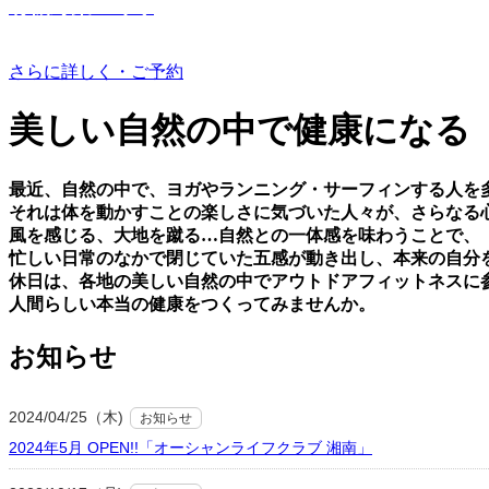
有機野菜つくり
さらに詳しく・ご予約
美しい⾃然の中で健康になる
最近、⾃然の中で、ヨガやランニング・サーフィンする⼈を
それは体を動かすことの楽しさに気づいた⼈々が、さらなる
⾵を感じる、⼤地を蹴る…⾃然との⼀体感を味わうことで、
忙しい⽇常のなかで閉じていた五感が動き出し、本来の⾃分
休⽇は、各地の美しい⾃然の中でアウトドアフィットネスに
⼈間らしい本当の健康をつくってみませんか。
お知らせ
2024/04/25（木)
お知らせ
2024年5月 OPEN!!「オーシャンライフクラブ 湘南」