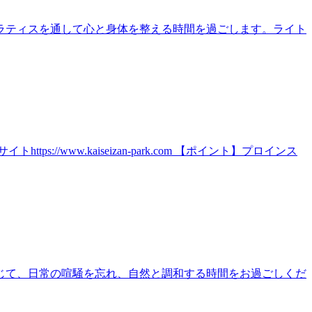
ラティスを通して心と身体を整える時間を過ごします。ライト
ww.kaiseizan-park.com 【ポイント】プロインス
じて、日常の喧騒を忘れ、自然と調和する時間をお過ごしくだ