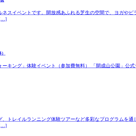
都宮
ルネスイベントです。開放感あふれる芝生の空間で、ヨガやピ
…]
料）
体験イベント（参加費無料） 「開成山公園」公式サイトhttps://w
グ、トレイルランニング体験ツアーなど多彩なプログラムを通
…]