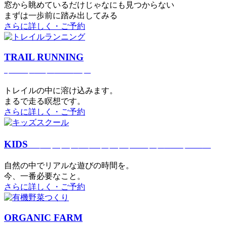
窓から眺めているだけじゃなにも見つからない
まずは一歩前に踏み出してみる
さらに詳しく・ご予約
TRAIL RUNNING
トレイルランニング
トレイルの中に溶け込みます。
まるで⾛る瞑想です。
さらに詳しく・ご予約
KIDS
アウトドアフィットネス
キッズスクール
⾃然の中でリアルな遊びの時間を。
今、⼀番必要なこと。
さらに詳しく・ご予約
ORGANIC FARM