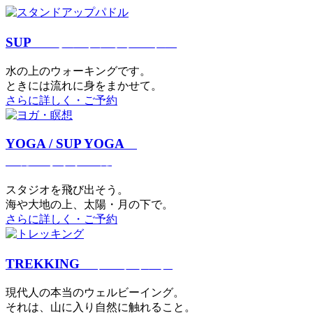
SUP
スタンドアップパドル
⽔の上のウォーキングです。
ときには流れに身をまかせて。
さらに詳しく・ご予約
YOGA / SUP YOGA
ヨガ・サップヨガ
スタジオを⾶び出そう。
海や大地の上、太陽・⽉の下で。
さらに詳しく・ご予約
TREKKING
トレッキング
現代⼈の本当のウェルビーイング。
それは、⼭に⼊り⾃然に触れること。