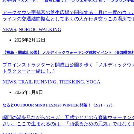
26年4月〜スタート！ 「自然と整うアークウェルネス」in アークタウン宇
アークタウン宇都宮の芝生広場で開催する、月に一度のウェ
ラインの交通結節拠点として多くの人が行き交うこの場所で [
NEWS
,
NORDIC WALKING
2026年2月12日
【福島・開成山公園】 ノルディックウォーキング体験イベント（参加費無
プロインストラクターと開成山公園を歩く「ノルディックウォーキング」
トラクターと一緒に […]
NEWS
,
TRAIL RUNNING
,
TREKKING
,
YOGA
2026年1月9日
なるとOUTDOOR MIND FES2026 WINTER 開催！（2/21・22）
鳴門の渦を見ながらのヨガ、五感でととのう森旅ウォーキン
さい。ここで生まれるのは、「頑張るための元気」ではなく [