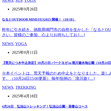
NEWS
,
SUP
,
YOGA
2025年9月26日
なるとOUTDOOR MIND FES2025 開催！（10/18）
昨年に引き続き、徳島県鳴門市の自然を生かした「なるとOUT 
さい。皆様のご参加、心よりお待ちしてお […]
NEWS
,
YOGA
2025年9月11日
【荒天につき中止決定】10月25日 パークヨガ in 境川遊水地公園（10月24日1
※本イベントは、荒天予報のため中止をとなりました。楽し
す。（10月24日15:00更新） 毎年恒例の「境川遊 […]
NEWS
,
TREKKING
2025年4月18日
4月26日 弘法山トレッキング！弘法山公園・吾妻山コース