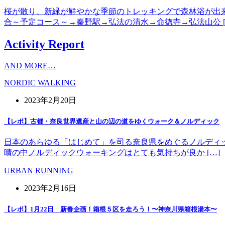
桜が散り、新緑が鮮やかな季節のトレッキングで森林浴が出
合～予定コース～→秦野駅→弘法の清水→命徳寺→弘法山公 [
Activity Report
AND MORE…
NORDIC WALKING
2023年2月20日
【レポ】古都・奈良世界遺産と山の辺の道をゆくウォーク＆ノルディック
日本のあらゆる「はじめて」を司る奈良県をめぐるノルディッ
晴の中ノルディックウォーキングはとても気持ちが良か […]
URBAN RUNNING
2023年2月16日
【レポ】1月22日 新春企画！箱根５区を走ろう！〜神奈川県箱根湯本〜