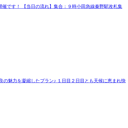
催です！ 【当日の流れ】集合：９時小田急線秦野駅改札集
良の魅力を凝縮したプラン♪ １日目２日目とも天候に恵まれ快