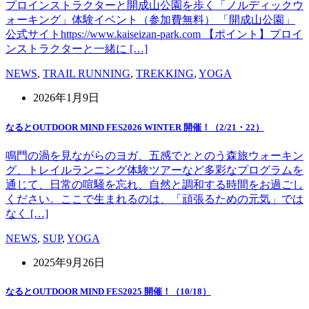
プロインストラクターと開成山公園を歩く「ノルディックウ
ォーキング」体験イベント（参加費無料） 「開成山公園」
公式サイトhttps://www.kaiseizan-park.com 【ポイント】プロイ
ンストラクターと一緒に […]
NEWS
,
TRAIL RUNNING
,
TREKKING
,
YOGA
2026年1月9日
なるとOUTDOOR MIND FES2026 WINTER 開催！（2/21・22）
鳴門の渦を見ながらのヨガ、五感でととのう森旅ウォーキン
グ、トレイルランニング体験ツアーなど多彩なプログラムを
通じて、日常の喧騒を忘れ、自然と調和する時間をお過ごし
ください。ここで生まれるのは、「頑張るための元気」では
なく […]
NEWS
,
SUP
,
YOGA
2025年9月26日
なるとOUTDOOR MIND FES2025 開催！（10/18）