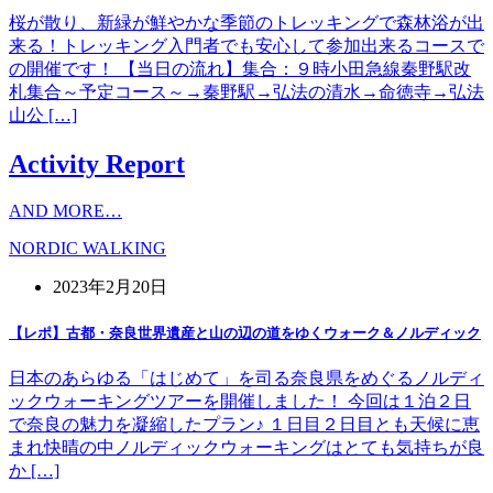
桜が散り、新緑が鮮やかな季節のトレッキングで森林浴が出
来る！トレッキング入門者でも安心して参加出来るコースで
の開催です！ 【当日の流れ】集合：９時小田急線秦野駅改
札集合～予定コース～→秦野駅→弘法の清水→命徳寺→弘法
山公 […]
Activity Report
AND MORE…
NORDIC WALKING
2023年2月20日
【レポ】古都・奈良世界遺産と山の辺の道をゆくウォーク＆ノルディック
日本のあらゆる「はじめて」を司る奈良県をめぐるノルディ
ックウォーキングツアーを開催しました！ 今回は１泊２日
で奈良の魅力を凝縮したプラン♪ １日目２日目とも天候に恵
まれ快晴の中ノルディックウォーキングはとても気持ちが良
か […]