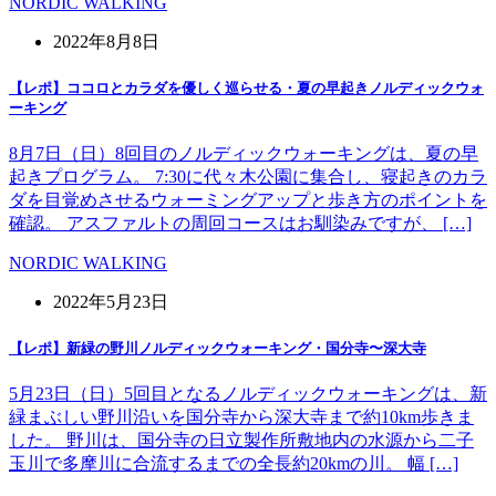
NORDIC WALKING
2022年8月8日
【レポ】ココロとカラダを優しく巡らせる・夏の早起きノルディックウォ
ーキング
8月7日（日）8回目のノルディックウォーキングは、夏の早
起きプログラム。 7:30に代々木公園に集合し、寝起きのカラ
ダを目覚めさせるウォーミングアップと歩き方のポイントを
確認。 アスファルトの周回コースはお馴染みですが、 […]
NORDIC WALKING
2022年5月23日
【レポ】新緑の野川ノルディックウォーキング・国分寺〜深大寺
5月23日（日）5回目となるノルディックウォーキングは、新
緑まぶしい野川沿いを国分寺から深大寺まで約10km歩きま
した。 野川は、国分寺の日立製作所敷地内の水源から二子
玉川で多摩川に合流するまでの全長約20kmの川。 幅 […]