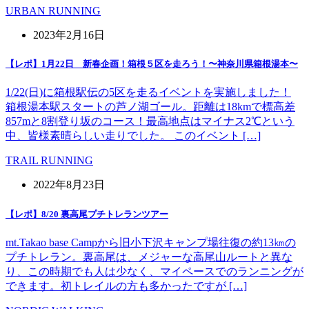
URBAN RUNNING
2023年2月16日
【レポ】1月22日 新春企画！箱根５区を走ろう！〜神奈川県箱根湯本〜
1/22(日)に箱根駅伝の5区を走るイベントを実施しました！
箱根湯本駅スタートの芦ノ湖ゴール。距離は18kmで標高差
857mと8割登り坂のコース！最高地点はマイナス2℃という
中、皆様素晴らしい走りでした。 このイベント […]
TRAIL RUNNING
2022年8月23日
【レポ】8/20 裏高尾プチトレランツアー
mt.Takao base Campから旧小下沢キャンプ場往復の約13㎞の
プチトレラン。裏高尾は、メジャーな高尾山ルートと異な
り、この時期でも人は少なく、マイペースでのランニングが
できます。初トレイルの方も多かったですが […]