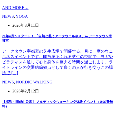
AND MORE…
NEWS
,
YOGA
2026年3月11日
26年4月〜スタート！ 「自然と整うアークウェルネス」in アークタウン宇
都宮
アークタウン宇都宮の芝生広場で開催する、月に一度のウェ
ルネスイベントです。開放感あふれる芝生の空間で、ヨガや
ピラティスを通して心と身体を整える時間を過ごします。ラ
イトラインの交通結節拠点として多くの人が行き交うこの場
所で […]
NEWS
,
NORDIC WALKING
2026年2月12日
【福島・開成山公園】 ノルディックウォーキング体験イベント（参加費無
料）