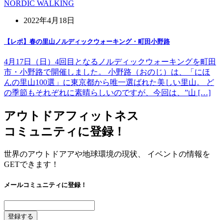
NORDIC WALKING
2022年4月18日
【レポ】春の里山ノルディックウォーキング・町田小野路
4月17日（日）4回目となるノルディックウォーキングを町田
市・小野路で開催しました。 小野路（おのじ）は、「にほ
んの里山100選」に東京都から唯一選ばれた美しい里山。 ど
の季節もそれぞれに素晴らしいのですが、今回は、”山 […]
アウトドアフィットネス
コミュニティに登録！
世界のアウトドアアや地球環境の現状、 イベントの情報を
GETできます！
メールコミュニティに登録！