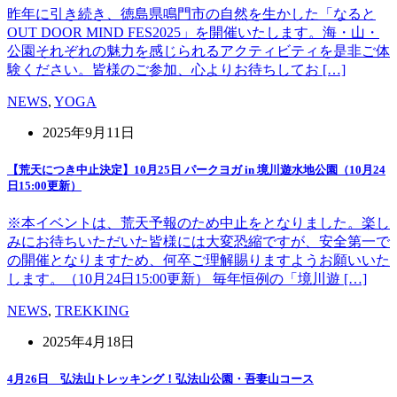
昨年に引き続き、徳島県鳴門市の自然を生かした「なると
OUT DOOR MIND FES2025」を開催いたします。海・山・
公園それぞれの魅力を感じられるアクティビティを是非ご体
験ください。皆様のご参加、心よりお待ちしてお […]
NEWS
,
YOGA
2025年9月11日
【荒天につき中止決定】10月25日 パークヨガ in 境川遊水地公園（10月24
日15:00更新）
※本イベントは、荒天予報のため中止をとなりました。楽し
みにお待ちいただいた皆様には大変恐縮ですが、安全第一で
の開催となりますため、何卒ご理解賜りますようお願いいた
します。（10月24日15:00更新） 毎年恒例の「境川遊 […]
NEWS
,
TREKKING
2025年4月18日
4月26日 弘法山トレッキング！弘法山公園・吾妻山コース