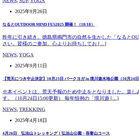
NEWS
,
SUP
,
YOGA
2025年9月26日
なるとOUTDOOR MIND FES2025 開催！（10/18）
昨年に引き続き、徳島県鳴門市の自然を生かした「なるとOUT 
さい。皆様のご参加、心よりお待ちしてお […]
NEWS
,
YOGA
2025年9月11日
【荒天につき中止決定】10月25日 パークヨガ in 境川遊水地公園（10月24日1
※本イベントは、荒天予報のため中止をとなりました。楽し
す。（10月24日15:00更新） 毎年恒例の「境川遊 […]
NEWS
,
TREKKING
2025年4月18日
4月26日 弘法山トレッキング！弘法山公園・吾妻山コース