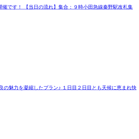
催です！ 【当日の流れ】集合：９時小田急線秦野駅改札集
良の魅力を凝縮したプラン♪ １日目２日目とも天候に恵まれ快