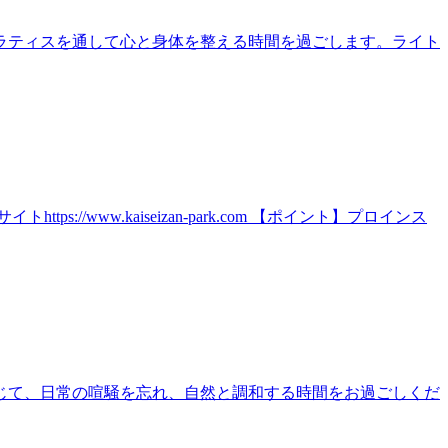
ラティスを通して心と身体を整える時間を過ごします。ライト
ww.kaiseizan-park.com 【ポイント】プロインス
じて、日常の喧騒を忘れ、自然と調和する時間をお過ごしくだ