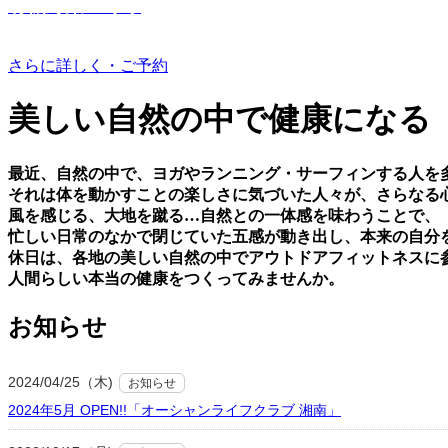
有機野菜つくり
さらに詳しく・ご予約
美しい⾃然の中で健康になる
最近、⾃然の中で、ヨガやランニング・サーフィンする⼈を
それは体を動かすことの楽しさに気づいた⼈々が、さらなる
⾵を感じる、⼤地を蹴る…⾃然との⼀体感を味わうことで、
忙しい⽇常のなかで閉じていた五感が動き出し、本来の⾃分
休⽇は、各地の美しい⾃然の中でアウトドアフィットネスに
⼈間らしい本当の健康をつくってみませんか。
お知らせ
2024/04/25（木)
お知らせ
2024年5月 OPEN!!「オーシャンライフクラブ 湘南」