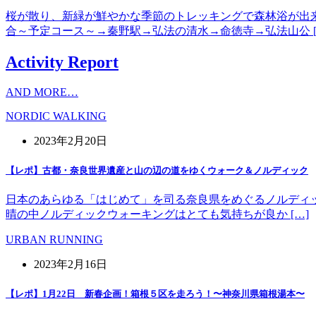
桜が散り、新緑が鮮やかな季節のトレッキングで森林浴が出
合～予定コース～→秦野駅→弘法の清水→命徳寺→弘法山公 [
Activity Report
AND MORE…
NORDIC WALKING
2023年2月20日
【レポ】古都・奈良世界遺産と山の辺の道をゆくウォーク＆ノルディック
日本のあらゆる「はじめて」を司る奈良県をめぐるノルディッ
晴の中ノルディックウォーキングはとても気持ちが良か […]
URBAN RUNNING
2023年2月16日
【レポ】1月22日 新春企画！箱根５区を走ろう！〜神奈川県箱根湯本〜