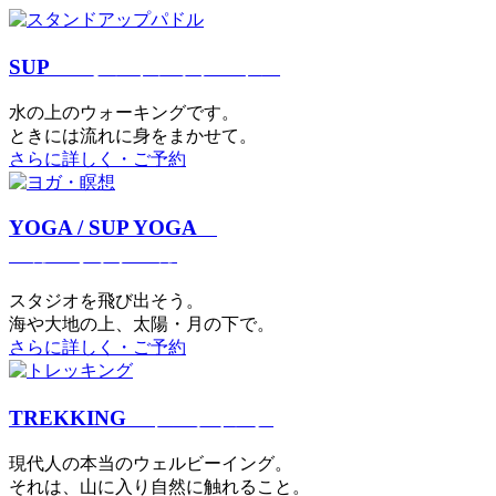
SUP
スタンドアップパドル
⽔の上のウォーキングです。
ときには流れに身をまかせて。
さらに詳しく・ご予約
YOGA / SUP YOGA
ヨガ・サップヨガ
スタジオを⾶び出そう。
海や大地の上、太陽・⽉の下で。
さらに詳しく・ご予約
TREKKING
トレッキング
現代⼈の本当のウェルビーイング。
それは、⼭に⼊り⾃然に触れること。