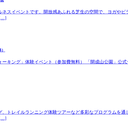
都宮
ルネスイベントです。開放感あふれる芝生の空間で、ヨガやピ
…]
料）
体験イベント（参加費無料） 「開成山公園」公式サイトhttps://w
グ、トレイルランニング体験ツアーなど多彩なプログラムを通
…]