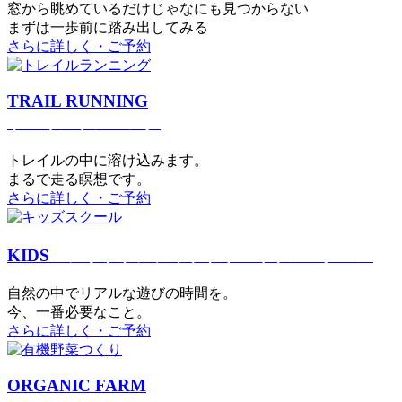
窓から眺めているだけじゃなにも見つからない
まずは一歩前に踏み出してみる
さらに詳しく・ご予約
TRAIL RUNNING
トレイルランニング
トレイルの中に溶け込みます。
まるで⾛る瞑想です。
さらに詳しく・ご予約
KIDS
アウトドアフィットネス
キッズスクール
⾃然の中でリアルな遊びの時間を。
今、⼀番必要なこと。
さらに詳しく・ご予約
ORGANIC FARM