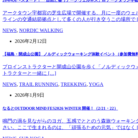
26年4月〜スタート！ 「自然と整うアークウェルネス」in アークタウン宇
アークタウン宇都宮の芝生広場で開催する、月に一度のウェ
ラインの交通結節拠点として多くの人が行き交うこの場所で [
NEWS
,
NORDIC WALKING
2026年2月12日
【福島・開成山公園】 ノルディックウォーキング体験イベント（参加費無
プロインストラクターと開成山公園を歩く「ノルディックウォーキング」
トラクターと一緒に […]
NEWS
,
TRAIL RUNNING
,
TREKKING
,
YOGA
2026年1月9日
なるとOUTDOOR MIND FES2026 WINTER 開催！（2/21・22）
鳴門の渦を見ながらのヨガ、五感でととのう森旅ウォーキン
さい。ここで生まれるのは、「頑張るための元気」ではなく [