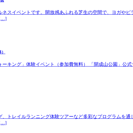
都宮
ルネスイベントです。開放感あふれる芝生の空間で、ヨガやピ
…]
料）
体験イベント（参加費無料） 「開成山公園」公式サイトhttps://w
グ、トレイルランニング体験ツアーなど多彩なプログラムを通
…]