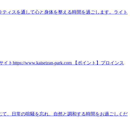
ラティスを通して心と身体を整える時間を過ごします。ライト
ww.kaiseizan-park.com 【ポイント】プロインス
じて、日常の喧騒を忘れ、自然と調和する時間をお過ごしくだ