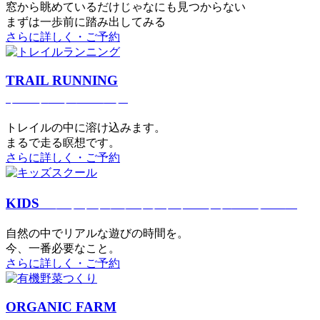
窓から眺めているだけじゃなにも見つからない
まずは一歩前に踏み出してみる
さらに詳しく・ご予約
TRAIL RUNNING
トレイルランニング
トレイルの中に溶け込みます。
まるで⾛る瞑想です。
さらに詳しく・ご予約
KIDS
アウトドアフィットネス
キッズスクール
⾃然の中でリアルな遊びの時間を。
今、⼀番必要なこと。
さらに詳しく・ご予約
ORGANIC FARM