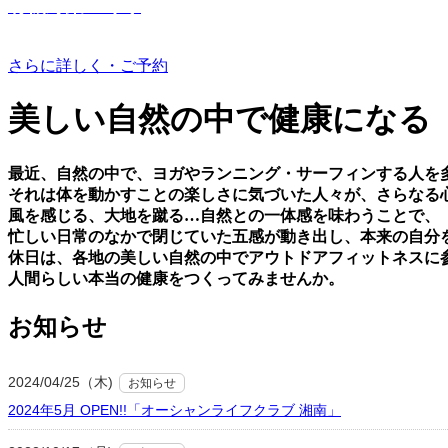
有機野菜つくり
さらに詳しく・ご予約
美しい⾃然の中で健康になる
最近、⾃然の中で、ヨガやランニング・サーフィンする⼈を
それは体を動かすことの楽しさに気づいた⼈々が、さらなる
⾵を感じる、⼤地を蹴る…⾃然との⼀体感を味わうことで、
忙しい⽇常のなかで閉じていた五感が動き出し、本来の⾃分
休⽇は、各地の美しい⾃然の中でアウトドアフィットネスに
⼈間らしい本当の健康をつくってみませんか。
お知らせ
2024/04/25（木)
お知らせ
2024年5月 OPEN!!「オーシャンライフクラブ 湘南」