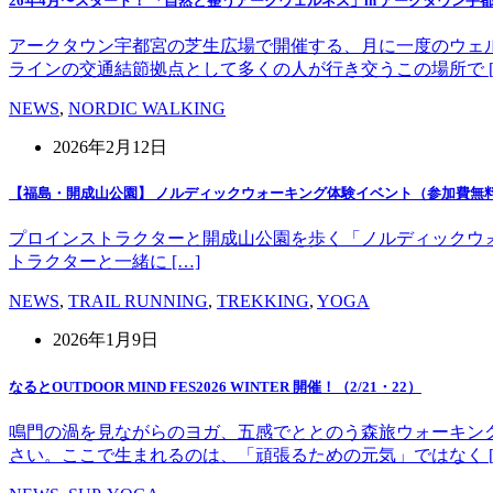
26年4月〜スタート！ 「自然と整うアークウェルネス」in アークタウン宇
アークタウン宇都宮の芝生広場で開催する、月に一度のウェ
ラインの交通結節拠点として多くの人が行き交うこの場所で [
NEWS
,
NORDIC WALKING
2026年2月12日
【福島・開成山公園】 ノルディックウォーキング体験イベント（参加費無
プロインストラクターと開成山公園を歩く「ノルディックウォーキング」
トラクターと一緒に […]
NEWS
,
TRAIL RUNNING
,
TREKKING
,
YOGA
2026年1月9日
なるとOUTDOOR MIND FES2026 WINTER 開催！（2/21・22）
鳴門の渦を見ながらのヨガ、五感でととのう森旅ウォーキン
さい。ここで生まれるのは、「頑張るための元気」ではなく [