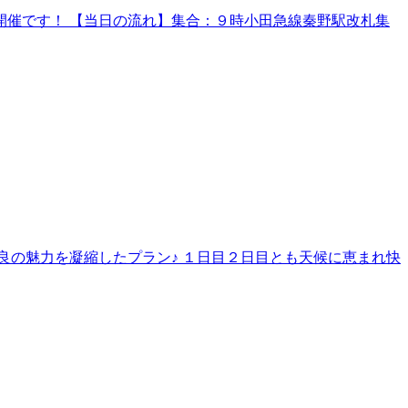
催です！ 【当日の流れ】集合：９時小田急線秦野駅改札集
良の魅力を凝縮したプラン♪ １日目２日目とも天候に恵まれ快