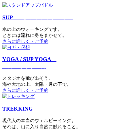
SUP
スタンドアップパドル
⽔の上のウォーキングです。
ときには流れに身をまかせて。
さらに詳しく・ご予約
YOGA / SUP YOGA
ヨガ・サップヨガ
スタジオを⾶び出そう。
海や大地の上、太陽・⽉の下で。
さらに詳しく・ご予約
TREKKING
トレッキング
現代⼈の本当のウェルビーイング。
それは、⼭に⼊り⾃然に触れること。