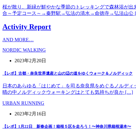
桜が散り、新緑が鮮やかな季節のトレッキングで森林浴が出
合～予定コース～→秦野駅→弘法の清水→命徳寺→弘法山公 [
Activity Report
AND MORE…
NORDIC WALKING
2023年2月20日
【レポ】古都・奈良世界遺産と山の辺の道をゆくウォーク＆ノルディック
日本のあらゆる「はじめて」を司る奈良県をめぐるノルディッ
晴の中ノルディックウォーキングはとても気持ちが良か […]
URBAN RUNNING
2023年2月16日
【レポ】1月22日 新春企画！箱根５区を走ろう！〜神奈川県箱根湯本〜