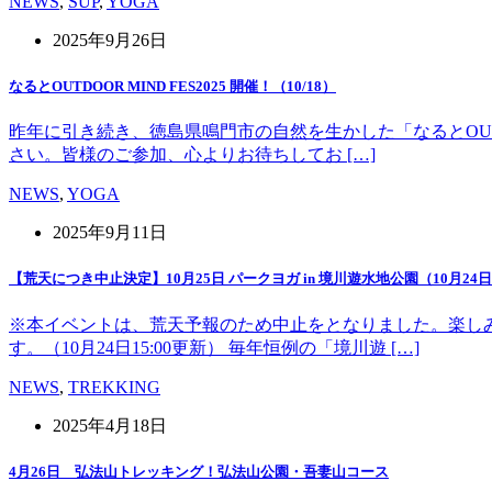
NEWS
,
SUP
,
YOGA
2025年9月26日
なるとOUTDOOR MIND FES2025 開催！（10/18）
昨年に引き続き、徳島県鳴門市の自然を生かした「なるとOUT 
さい。皆様のご参加、心よりお待ちしてお […]
NEWS
,
YOGA
2025年9月11日
【荒天につき中止決定】10月25日 パークヨガ in 境川遊水地公園（10月24日1
※本イベントは、荒天予報のため中止をとなりました。楽し
す。（10月24日15:00更新） 毎年恒例の「境川遊 […]
NEWS
,
TREKKING
2025年4月18日
4月26日 弘法山トレッキング！弘法山公園・吾妻山コース