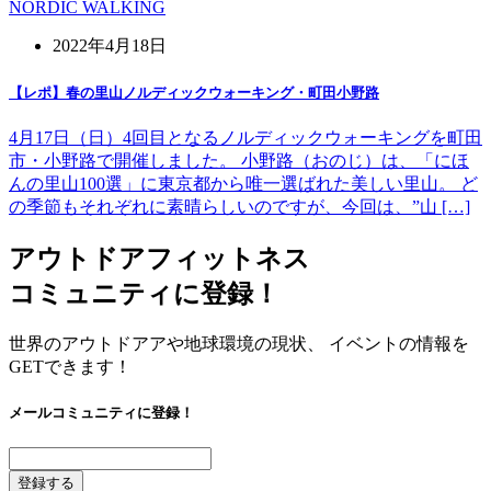
NORDIC WALKING
2022年4月18日
【レポ】春の里山ノルディックウォーキング・町田小野路
4月17日（日）4回目となるノルディックウォーキングを町田
市・小野路で開催しました。 小野路（おのじ）は、「にほ
んの里山100選」に東京都から唯一選ばれた美しい里山。 ど
の季節もそれぞれに素晴らしいのですが、今回は、”山 […]
アウトドアフィットネス
コミュニティに登録！
世界のアウトドアアや地球環境の現状、 イベントの情報を
GETできます！
メールコミュニティに登録！