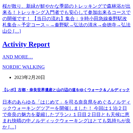
桜が散り、新緑が鮮やかな季節のトレッキングで森林浴が出
来る！トレッキング入門者でも安心して参加出来るコースで
の開催です！ 【当日の流れ】集合：９時小田急線秦野駅改
札集合～予定コース～→秦野駅→弘法の清水→命徳寺→弘法
山公 […]
Activity Report
AND MORE…
NORDIC WALKING
2023年2月20日
【レポ】古都・奈良世界遺産と山の辺の道をゆくウォーク＆ノルディック
日本のあらゆる「はじめて」を司る奈良県をめぐるノルディ
ックウォーキングツアーを開催しました！ 今回は１泊２日
で奈良の魅力を凝縮したプラン♪ １日目２日目とも天候に恵
まれ快晴の中ノルディックウォーキングはとても気持ちが良
か […]