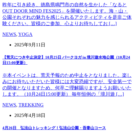
昨年に引き続き、徳島県鳴門市の自然を生かした「なると
OUT DOOR MIND FES2025」を開催いたします。海・山・
公園それぞれの魅力を感じられるアクティビティを是非ご体
験ください。皆様のご参加、心よりお待ちしてお […]
NEWS
,
YOGA
2025年9月11日
【荒天につき中止決定】10月25日 パークヨガ in 境川遊水地公園（10月24
日15:00更新）
※本イベントは、荒天予報のため中止をとなりました。楽し
みにお待ちいただいた皆様には大変恐縮ですが、安全第一で
の開催となりますため、何卒ご理解賜りますようお願いいた
します。（10月24日15:00更新） 毎年恒例の「境川遊 […]
NEWS
,
TREKKING
2025年4月18日
4月26日 弘法山トレッキング！弘法山公園・吾妻山コース