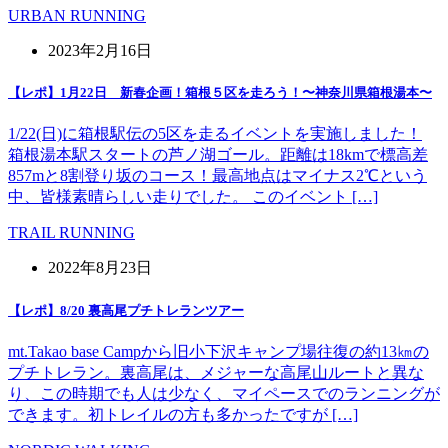
URBAN RUNNING
2023年2月16日
【レポ】1月22日 新春企画！箱根５区を走ろう！〜神奈川県箱根湯本〜
1/22(日)に箱根駅伝の5区を走るイベントを実施しました！
箱根湯本駅スタートの芦ノ湖ゴール。距離は18kmで標高差
857mと8割登り坂のコース！最高地点はマイナス2℃という
中、皆様素晴らしい走りでした。 このイベント […]
TRAIL RUNNING
2022年8月23日
【レポ】8/20 裏高尾プチトレランツアー
mt.Takao base Campから旧小下沢キャンプ場往復の約13㎞の
プチトレラン。裏高尾は、メジャーな高尾山ルートと異な
り、この時期でも人は少なく、マイペースでのランニングが
できます。初トレイルの方も多かったですが […]