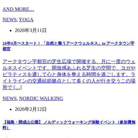
AND MORE…
NEWS
,
YOGA
2026年3月11日
26年4月〜スタート！ 「自然と整うアークウェルネス」in アークタウン宇
都宮
アークタウン宇都宮の芝生広場で開催する、月に一度のウェ
ルネスイベントです。開放感あふれる芝生の空間で、ヨガや
ピラティスを通して心と身体を整える時間を過ごします。ラ
イトラインの交通結節拠点として多くの人が行き交うこの場
所で […]
NEWS
,
NORDIC WALKING
2026年2月12日
【福島・開成山公園】 ノルディックウォーキング体験イベント（参加費無
料）