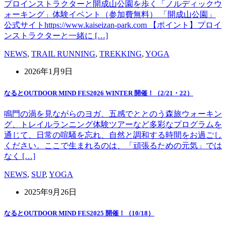
プロインストラクターと開成山公園を歩く「ノルディックウ
ォーキング」体験イベント（参加費無料） 「開成山公園」
公式サイトhttps://www.kaiseizan-park.com 【ポイント】プロイ
ンストラクターと一緒に […]
NEWS
,
TRAIL RUNNING
,
TREKKING
,
YOGA
2026年1月9日
なるとOUTDOOR MIND FES2026 WINTER 開催！（2/21・22）
鳴門の渦を見ながらのヨガ、五感でととのう森旅ウォーキン
グ、トレイルランニング体験ツアーなど多彩なプログラムを
通じて、日常の喧騒を忘れ、自然と調和する時間をお過ごし
ください。ここで生まれるのは、「頑張るための元気」では
なく […]
NEWS
,
SUP
,
YOGA
2025年9月26日
なるとOUTDOOR MIND FES2025 開催！（10/18）