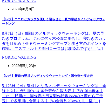
NORDIC WALKING
2022年8月8日
【レポ】ココロとカラダを優しく巡らせる・夏の早起きノルディックウォ
ーキング
8月7日（日）8回目のノルディックウォーキングは、夏の早
起きプログラム。 7:30に代々木公園に集合し、寝起きのカラ
ダを目覚めさせるウォーミングアップと歩き方のポイントを
確認。 アスファルトの周回コースはお馴染みですが、 […]
NORDIC WALKING
2022年5月23日
【レポ】新緑の野川ノルディックウォーキング・国分寺〜深大寺
5月23日（日）5回目となるノルディックウォーキングは、新
緑まぶしい野川沿いを国分寺から深大寺まで約10km歩きま
した。 野川は、国分寺の日立製作所敷地内の水源から二子
玉川で多摩川に合流するまでの全長約20kmの川。 幅 […]