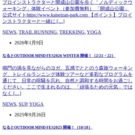
プロインストラクターと開成山公園を歩く「ノルディックウ
ォーキング」体験イベント（参加費無料） 「開成山公園」
公式サイトhttps://www.kaiseizan-park.com 【ポイント】プロイ
ンストラクターと一緒に […]
NEWS
,
TRAIL RUNNING
,
TREKKING
,
YOGA
2026年1月9日
なるとOUTDOOR MIND FES2026 WINTER 開催！（2/21・22）
鳴門の渦を見ながらのヨガ、五感でととのう森旅ウォーキン
グ、トレイルランニング体験ツアーなど多彩なプログラムを
通じて、日常の喧騒を忘れ、自然と調和する時間をお過ごし
ください。ここで生まれるのは、「頑張るための元気」では
なく […]
NEWS
,
SUP
,
YOGA
2025年9月26日
なるとOUTDOOR MIND FES2025 開催！（10/18）