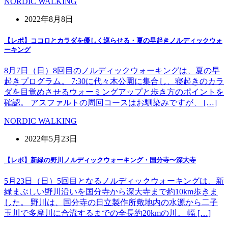
NORDIC WALKING
2022年8月8日
【レポ】ココロとカラダを優しく巡らせる・夏の早起きノルディックウォ
ーキング
8月7日（日）8回目のノルディックウォーキングは、夏の早
起きプログラム。 7:30に代々木公園に集合し、寝起きのカラ
ダを目覚めさせるウォーミングアップと歩き方のポイントを
確認。 アスファルトの周回コースはお馴染みですが、 […]
NORDIC WALKING
2022年5月23日
【レポ】新緑の野川ノルディックウォーキング・国分寺〜深大寺
5月23日（日）5回目となるノルディックウォーキングは、新
緑まぶしい野川沿いを国分寺から深大寺まで約10km歩きま
した。 野川は、国分寺の日立製作所敷地内の水源から二子
玉川で多摩川に合流するまでの全長約20kmの川。 幅 […]