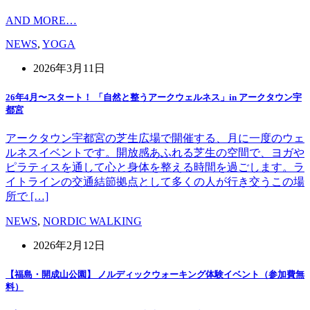
AND MORE…
NEWS
,
YOGA
2026年3月11日
26年4月〜スタート！ 「自然と整うアークウェルネス」in アークタウン宇
都宮
アークタウン宇都宮の芝生広場で開催する、月に一度のウェ
ルネスイベントです。開放感あふれる芝生の空間で、ヨガや
ピラティスを通して心と身体を整える時間を過ごします。ラ
イトラインの交通結節拠点として多くの人が行き交うこの場
所で […]
NEWS
,
NORDIC WALKING
2026年2月12日
【福島・開成山公園】 ノルディックウォーキング体験イベント（参加費無
料）