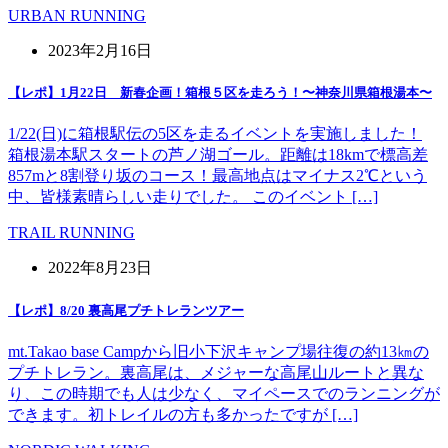
URBAN RUNNING
2023年2月16日
【レポ】1月22日 新春企画！箱根５区を走ろう！〜神奈川県箱根湯本〜
1/22(日)に箱根駅伝の5区を走るイベントを実施しました！
箱根湯本駅スタートの芦ノ湖ゴール。距離は18kmで標高差
857mと8割登り坂のコース！最高地点はマイナス2℃という
中、皆様素晴らしい走りでした。 このイベント […]
TRAIL RUNNING
2022年8月23日
【レポ】8/20 裏高尾プチトレランツアー
mt.Takao base Campから旧小下沢キャンプ場往復の約13㎞の
プチトレラン。裏高尾は、メジャーな高尾山ルートと異な
り、この時期でも人は少なく、マイペースでのランニングが
できます。初トレイルの方も多かったですが […]