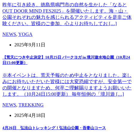
昨年に引き続き、徳島県鳴門市の自然を生かした「なると
OUT DOOR MIND FES2025」を開催いたします。海・山・
公園それぞれの魅力を感じられるアクティビティを是非ご体
験ください。皆様のご参加、心よりお待ちしてお […]
NEWS
,
YOGA
2025年9月11日
【荒天につき中止決定】10月25日 パークヨガ in 境川遊水地公園（10月24
日15:00更新）
※本イベントは、荒天予報のため中止をとなりました。楽し
みにお待ちいただいた皆様には大変恐縮ですが、安全第一で
の開催となりますため、何卒ご理解賜りますようお願いいた
します。（10月24日15:00更新） 毎年恒例の「境川遊 […]
NEWS
,
TREKKING
2025年4月18日
4月26日 弘法山トレッキング！弘法山公園・吾妻山コース