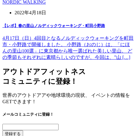
NORDIC WALKING
2022年4月18日
【レポ】春の里山ノルディックウォーキング・町田小野路
4月17日（日）4回目となるノルディックウォーキングを町田
市・小野路で開催しました。 小野路（おのじ）は、「にほ
んの里山100選」に東京都から唯一選ばれた美しい里山。 ど
の季節もそれぞれに素晴らしいのですが、今回は、”山 […]
アウトドアフィットネス
コミュニティに登録！
世界のアウトドアアや地球環境の現状、 イベントの情報を
GETできます！
メールコミュニティに登録！