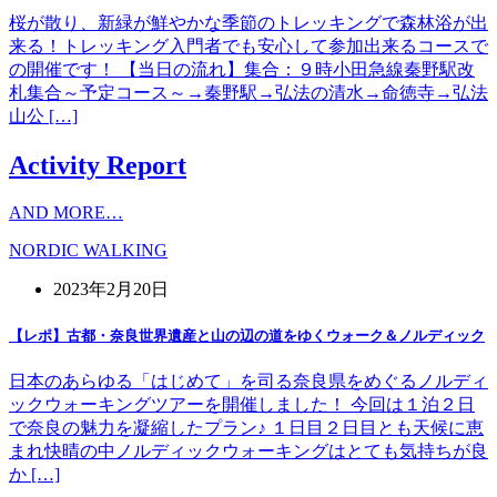
桜が散り、新緑が鮮やかな季節のトレッキングで森林浴が出
来る！トレッキング入門者でも安心して参加出来るコースで
の開催です！ 【当日の流れ】集合：９時小田急線秦野駅改
札集合～予定コース～→秦野駅→弘法の清水→命徳寺→弘法
山公 […]
Activity Report
AND MORE…
NORDIC WALKING
2023年2月20日
【レポ】古都・奈良世界遺産と山の辺の道をゆくウォーク＆ノルディック
日本のあらゆる「はじめて」を司る奈良県をめぐるノルディ
ックウォーキングツアーを開催しました！ 今回は１泊２日
で奈良の魅力を凝縮したプラン♪ １日目２日目とも天候に恵
まれ快晴の中ノルディックウォーキングはとても気持ちが良
か […]