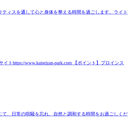
ラティスを通して心と身体を整える時間を過ごします。ライト
ww.kaiseizan-park.com 【ポイント】プロインス
じて、日常の喧騒を忘れ、自然と調和する時間をお過ごしくだ