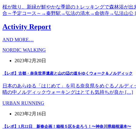
桜が散り、新緑が鮮やかな季節のトレッキングで森林浴が出
合～予定コース～→秦野駅→弘法の清水→命徳寺→弘法山公 [
Activity Report
AND MORE…
NORDIC WALKING
2023年2月20日
【レポ】古都・奈良世界遺産と山の辺の道をゆくウォーク＆ノルディック
日本のあらゆる「はじめて」を司る奈良県をめぐるノルディッ
晴の中ノルディックウォーキングはとても気持ちが良か […]
URBAN RUNNING
2023年2月16日
【レポ】1月22日 新春企画！箱根５区を走ろう！〜神奈川県箱根湯本〜