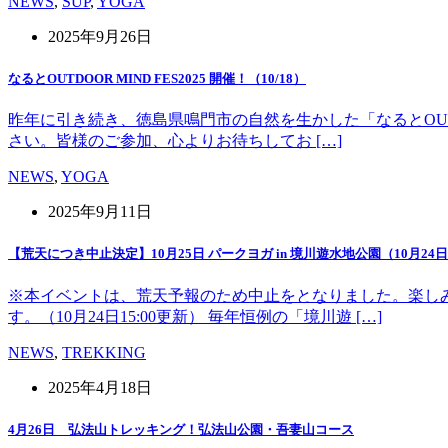
NEWS
,
SUP
,
YOGA
2025年9月26日
なるとOUTDOOR MIND FES2025 開催！（10/18）
昨年に引き続き、徳島県鳴門市の自然を生かした「なるとOUT 
さい。皆様のご参加、心よりお待ちしてお […]
NEWS
,
YOGA
2025年9月11日
【荒天につき中止決定】10月25日 パークヨガ in 境川遊水地公園（10月24日1
※本イベントは、荒天予報のため中止をとなりました。楽し
す。（10月24日15:00更新） 毎年恒例の「境川遊 […]
NEWS
,
TREKKING
2025年4月18日
4月26日 弘法山トレッキング！弘法山公園・吾妻山コース