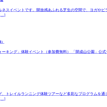
都宮
ルネスイベントです。開放感あふれる芝生の空間で、ヨガやピ
…]
料）
体験イベント（参加費無料） 「開成山公園」公式サイトhttps://w
グ、トレイルランニング体験ツアーなど多彩なプログラムを通
…]