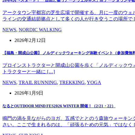
26年4月〜スタート！ 「自然と整うアークウェルネス」in アークタウン宇
アークタウン宇都宮の芝生広場で開催する、月に一度のウェ
ラインの交通結節拠点として多くの人が行き交うこの場所で [
NEWS
,
NORDIC WALKING
2026年2月12日
【福島・開成山公園】 ノルディックウォーキング体験イベント（参加費無
プロインストラクターと開成山公園を歩く「ノルディックウォーキング」
トラクターと一緒に […]
NEWS
,
TRAIL RUNNING
,
TREKKING
,
YOGA
2026年1月9日
なるとOUTDOOR MIND FES2026 WINTER 開催！（2/21・22）
鳴門の渦を見ながらのヨガ、五感でととのう森旅ウォーキン
さい。ここで生まれるのは、「頑張るための元気」ではなく [