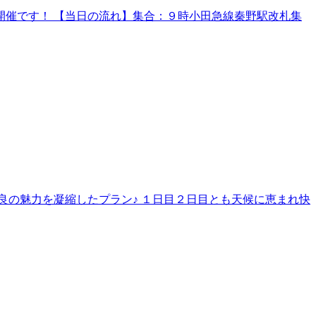
催です！ 【当日の流れ】集合：９時小田急線秦野駅改札集
良の魅力を凝縮したプラン♪ １日目２日目とも天候に恵まれ快