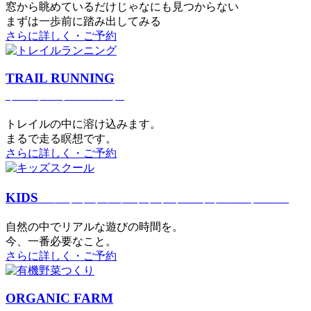
窓から眺めているだけじゃなにも見つからない
まずは一歩前に踏み出してみる
さらに詳しく・ご予約
TRAIL RUNNING
トレイルランニング
トレイルの中に溶け込みます。
まるで⾛る瞑想です。
さらに詳しく・ご予約
KIDS
アウトドアフィットネス
キッズスクール
⾃然の中でリアルな遊びの時間を。
今、⼀番必要なこと。
さらに詳しく・ご予約
ORGANIC FARM