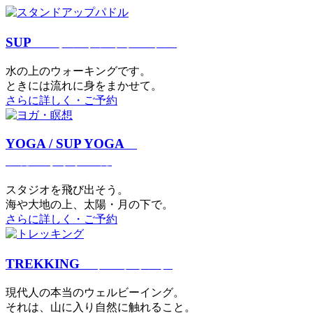
SUP
スタンドアップパドル
⽔の上のウォーキングです。
ときには流れに身をまかせて。
さらに詳しく・ご予約
YOGA / SUP YOGA
ヨガ・サップヨガ
スタジオを⾶び出そう。
海や大地の上、太陽・⽉の下で。
さらに詳しく・ご予約
TREKKING
トレッキング
現代⼈の本当のウェルビーイング。
それは、⼭に⼊り⾃然に触れること。