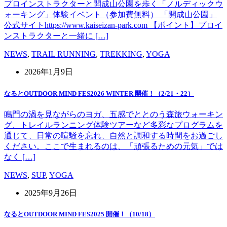
プロインストラクターと開成山公園を歩く「ノルディックウ
ォーキング」体験イベント（参加費無料） 「開成山公園」
公式サイトhttps://www.kaiseizan-park.com 【ポイント】プロイ
ンストラクターと一緒に […]
NEWS
,
TRAIL RUNNING
,
TREKKING
,
YOGA
2026年1月9日
なるとOUTDOOR MIND FES2026 WINTER 開催！（2/21・22）
鳴門の渦を見ながらのヨガ、五感でととのう森旅ウォーキン
グ、トレイルランニング体験ツアーなど多彩なプログラムを
通じて、日常の喧騒を忘れ、自然と調和する時間をお過ごし
ください。ここで生まれるのは、「頑張るための元気」では
なく […]
NEWS
,
SUP
,
YOGA
2025年9月26日
なるとOUTDOOR MIND FES2025 開催！（10/18）