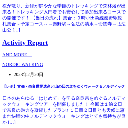
桜が散り、新緑が鮮やかな季節のトレッキングで森林浴が出
来る！トレッキング入門者でも安心して参加出来るコースで
の開催です！ 【当日の流れ】集合：９時小田急線秦野駅改
札集合～予定コース～→秦野駅→弘法の清水→命徳寺→弘法
山公 […]
Activity Report
AND MORE…
NORDIC WALKING
2023年2月20日
【レポ】古都・奈良世界遺産と山の辺の道をゆくウォーク＆ノルディック
日本のあらゆる「はじめて」を司る奈良県をめぐるノルディ
ックウォーキングツアーを開催しました！ 今回は１泊２日
で奈良の魅力を凝縮したプラン♪ １日目２日目とも天候に恵
まれ快晴の中ノルディックウォーキングはとても気持ちが良
か […]