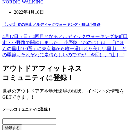
NORDIC WALKING
2022年4月18日
【レポ】春の里山ノルディックウォーキング・町田小野路
4月17日（日）4回目となるノルディックウォーキングを町田
市・小野路で開催しました。 小野路（おのじ）は、「にほ
んの里山100選」に東京都から唯一選ばれた美しい里山。 ど
の季節もそれぞれに素晴らしいのですが、今回は、”山 […]
アウトドアフィットネス
コミュニティに登録！
世界のアウトドアアや地球環境の現状、 イベントの情報を
GETできます！
メールコミュニティに登録！