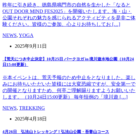
昨年に引き続き、徳島県鳴門市の自然を生かした「なると
OUT DOOR MIND FES2025」を開催いたします。海・山・
公園それぞれの魅力を感じられるアクティビティを是非ご体
験ください。皆様のご参加、心よりお待ちしてお […]
NEWS
,
YOGA
2025年9月11日
【荒天につき中止決定】10月25日 パークヨガ in 境川遊水地公園（10月24
日15:00更新）
※本イベントは、荒天予報のため中止をとなりました。楽し
みにお待ちいただいた皆様には大変恐縮ですが、安全第一で
の開催となりますため、何卒ご理解賜りますようお願いいた
します。（10月24日15:00更新） 毎年恒例の「境川遊 […]
NEWS
,
TREKKING
2025年4月18日
4月26日 弘法山トレッキング！弘法山公園・吾妻山コース