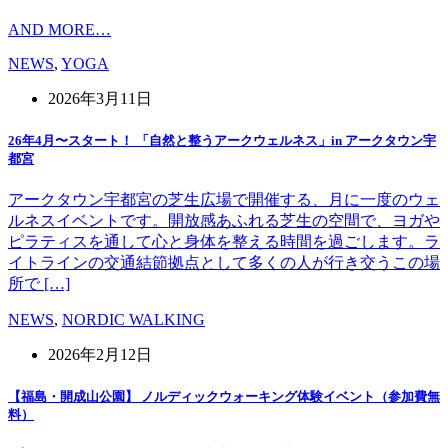
AND MORE…
NEWS
,
YOGA
2026年3月11日
26年4月〜スタート！ 「自然と整うアークウェルネス」in アークタウン宇
都宮
アークタウン宇都宮の芝生広場で開催する、月に一度のウェ
ルネスイベントです。開放感あふれる芝生の空間で、ヨガや
ピラティスを通して心と身体を整える時間を過ごします。ラ
イトラインの交通結節拠点として多くの人が行き交うこの場
所で […]
NEWS
,
NORDIC WALKING
2026年2月12日
【福島・開成山公園】 ノルディックウォーキング体験イベント（参加費無
料）