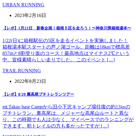
URBAN RUNNING
2023年2月16日
【レポ】1月22日 新春企画！箱根５区を走ろう！〜神奈川県箱根湯本〜
1/22(日)に箱根駅伝の5区を走るイベントを実施しました！
箱根湯本駅スタートの芦ノ湖ゴール。距離は18kmで標高差
857mと8割登り坂のコース！最高地点はマイナス2℃という
中、皆様素晴らしい走りでした。 このイベント […]
TRAIL RUNNING
2022年8月23日
【レポ】8/20 裏高尾プチトレランツアー
mt.Takao base Campから旧小下沢キャンプ場往復の約13㎞の
プチトレラン。裏高尾は、メジャーな高尾山ルートと異な
り、この時期でも人は少なく、マイペースでのランニングが
できます。初トレイルの方も多かったですが […]