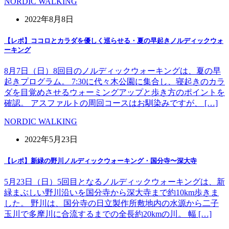
NORDIC WALKING
2022年8月8日
【レポ】ココロとカラダを優しく巡らせる・夏の早起きノルディックウォ
ーキング
8月7日（日）8回目のノルディックウォーキングは、夏の早
起きプログラム。 7:30に代々木公園に集合し、寝起きのカラ
ダを目覚めさせるウォーミングアップと歩き方のポイントを
確認。 アスファルトの周回コースはお馴染みですが、 […]
NORDIC WALKING
2022年5月23日
【レポ】新緑の野川ノルディックウォーキング・国分寺〜深大寺
5月23日（日）5回目となるノルディックウォーキングは、新
緑まぶしい野川沿いを国分寺から深大寺まで約10km歩きま
した。 野川は、国分寺の日立製作所敷地内の水源から二子
玉川で多摩川に合流するまでの全長約20kmの川。 幅 […]