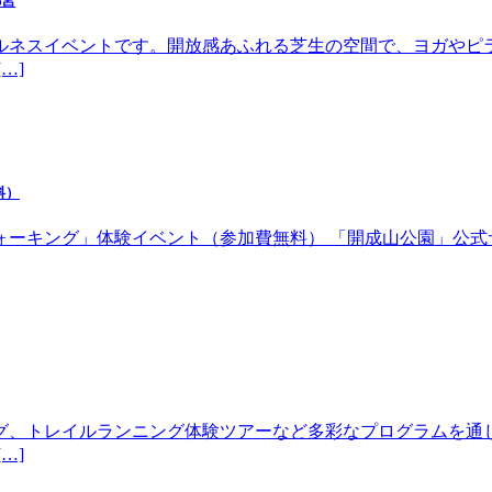
都宮
ルネスイベントです。開放感あふれる芝生の空間で、ヨガやピ
…]
料）
体験イベント（参加費無料） 「開成山公園」公式サイトhttps://w
グ、トレイルランニング体験ツアーなど多彩なプログラムを通
…]