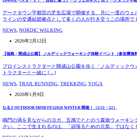
26年4月〜スタート！ 「自然と整うアークウェルネス」in アークタウン宇
アークタウン宇都宮の芝生広場で開催する、月に一度のウェ
ラインの交通結節拠点として多くの人が行き交うこの場所で [
NEWS
,
NORDIC WALKING
2026年2月12日
【福島・開成山公園】 ノルディックウォーキング体験イベント（参加費無
プロインストラクターと開成山公園を歩く「ノルディックウォーキング」
トラクターと一緒に […]
NEWS
,
TRAIL RUNNING
,
TREKKING
,
YOGA
2026年1月9日
なるとOUTDOOR MIND FES2026 WINTER 開催！（2/21・22）
鳴門の渦を見ながらのヨガ、五感でととのう森旅ウォーキン
さい。ここで生まれるのは、「頑張るための元気」ではなく [