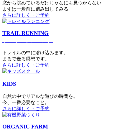
窓から眺めているだけじゃなにも見つからない
まずは一歩前に踏み出してみる
さらに詳しく・ご予約
TRAIL RUNNING
トレイルランニング
トレイルの中に溶け込みます。
まるで⾛る瞑想です。
さらに詳しく・ご予約
KIDS
アウトドアフィットネス
キッズスクール
⾃然の中でリアルな遊びの時間を。
今、⼀番必要なこと。
さらに詳しく・ご予約
ORGANIC FARM