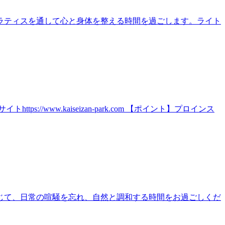
ラティスを通して心と身体を整える時間を過ごします。ライト
ww.kaiseizan-park.com 【ポイント】プロインス
じて、日常の喧騒を忘れ、自然と調和する時間をお過ごしくだ