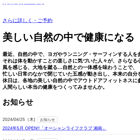
有機野菜つくり
さらに詳しく・ご予約
美しい⾃然の中で健康になる
最近、⾃然の中で、ヨガやランニング・サーフィンする⼈を
それは体を動かすことの楽しさに気づいた⼈々が、さらなる
⾵を感じる、⼤地を蹴る…⾃然との⼀体感を味わうことで、
忙しい⽇常のなかで閉じていた五感が動き出し、本来の⾃分
休⽇は、各地の美しい⾃然の中でアウトドアフィットネスに
⼈間らしい本当の健康をつくってみませんか。
お知らせ
2024/04/25（木)
お知らせ
2024年5月 OPEN!!「オーシャンライフクラブ 湘南」