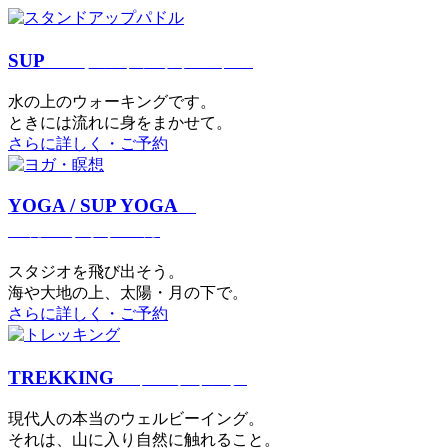
SUP
スタンドアップパドル
⽔の上のウォーキングです。
ときには流れに身をまかせて。
さらに詳しく・ご予約
YOGA / SUP YOGA
ヨガ・サップヨガ
スタジオを⾶び出そう。
海や大地の上、太陽・⽉の下で。
さらに詳しく・ご予約
TREKKING
トレッキング
現代⼈の本当のウェルビーイング。
それは、⼭に⼊り⾃然に触れること。