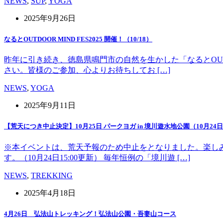
NEWS
,
SUP
,
YOGA
2025年9月26日
なるとOUTDOOR MIND FES2025 開催！（10/18）
昨年に引き続き、徳島県鳴門市の自然を生かした「なるとOUT 
さい。皆様のご参加、心よりお待ちしてお […]
NEWS
,
YOGA
2025年9月11日
【荒天につき中止決定】10月25日 パークヨガ in 境川遊水地公園（10月24日1
※本イベントは、荒天予報のため中止をとなりました。楽し
す。（10月24日15:00更新） 毎年恒例の「境川遊 […]
NEWS
,
TREKKING
2025年4月18日
4月26日 弘法山トレッキング！弘法山公園・吾妻山コース