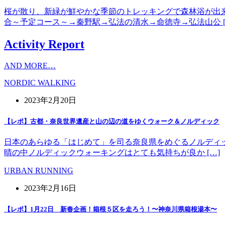
桜が散り、新緑が鮮やかな季節のトレッキングで森林浴が出
合～予定コース～→秦野駅→弘法の清水→命徳寺→弘法山公 [
Activity Report
AND MORE…
NORDIC WALKING
2023年2月20日
【レポ】古都・奈良世界遺産と山の辺の道をゆくウォーク＆ノルディック
日本のあらゆる「はじめて」を司る奈良県をめぐるノルディッ
晴の中ノルディックウォーキングはとても気持ちが良か […]
URBAN RUNNING
2023年2月16日
【レポ】1月22日 新春企画！箱根５区を走ろう！〜神奈川県箱根湯本〜