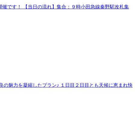
催です！ 【当日の流れ】集合：９時小田急線秦野駅改札集
良の魅力を凝縮したプラン♪ １日目２日目とも天候に恵まれ快