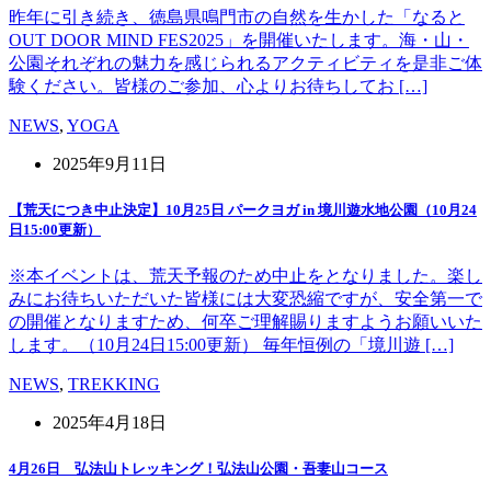
昨年に引き続き、徳島県鳴門市の自然を生かした「なると
OUT DOOR MIND FES2025」を開催いたします。海・山・
公園それぞれの魅力を感じられるアクティビティを是非ご体
験ください。皆様のご参加、心よりお待ちしてお […]
NEWS
,
YOGA
2025年9月11日
【荒天につき中止決定】10月25日 パークヨガ in 境川遊水地公園（10月24
日15:00更新）
※本イベントは、荒天予報のため中止をとなりました。楽し
みにお待ちいただいた皆様には大変恐縮ですが、安全第一で
の開催となりますため、何卒ご理解賜りますようお願いいた
します。（10月24日15:00更新） 毎年恒例の「境川遊 […]
NEWS
,
TREKKING
2025年4月18日
4月26日 弘法山トレッキング！弘法山公園・吾妻山コース