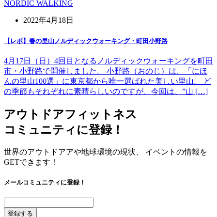
NORDIC WALKING
2022年4月18日
【レポ】春の里山ノルディックウォーキング・町田小野路
4月17日（日）4回目となるノルディックウォーキングを町田
市・小野路で開催しました。 小野路（おのじ）は、「にほ
んの里山100選」に東京都から唯一選ばれた美しい里山。 ど
の季節もそれぞれに素晴らしいのですが、今回は、”山 […]
アウトドアフィットネス
コミュニティに登録！
世界のアウトドアアや地球環境の現状、 イベントの情報を
GETできます！
メールコミュニティに登録！