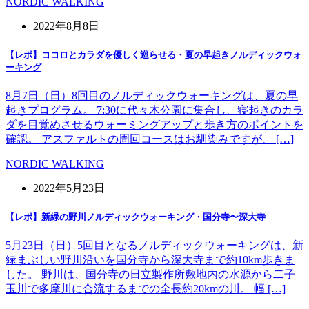
NORDIC WALKING
2022年8月8日
【レポ】ココロとカラダを優しく巡らせる・夏の早起きノルディックウォ
ーキング
8月7日（日）8回目のノルディックウォーキングは、夏の早
起きプログラム。 7:30に代々木公園に集合し、寝起きのカラ
ダを目覚めさせるウォーミングアップと歩き方のポイントを
確認。 アスファルトの周回コースはお馴染みですが、 […]
NORDIC WALKING
2022年5月23日
【レポ】新緑の野川ノルディックウォーキング・国分寺〜深大寺
5月23日（日）5回目となるノルディックウォーキングは、新
緑まぶしい野川沿いを国分寺から深大寺まで約10km歩きま
した。 野川は、国分寺の日立製作所敷地内の水源から二子
玉川で多摩川に合流するまでの全長約20kmの川。 幅 […]