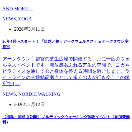
AND MORE…
NEWS
,
YOGA
2026年3月11日
26年4月〜スタート！ 「自然と整うアークウェルネス」in アークタウン宇
都宮
アークタウン宇都宮の芝生広場で開催する、月に一度のウェ
ルネスイベントです。開放感あふれる芝生の空間で、ヨガや
ピラティスを通して心と身体を整える時間を過ごします。ラ
イトラインの交通結節拠点として多くの人が行き交うこの場
所で […]
NEWS
,
NORDIC WALKING
2026年2月12日
【福島・開成山公園】 ノルディックウォーキング体験イベント（参加費無
料）