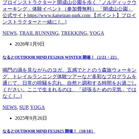
プロインストラクターと開成山公園を歩く「ノルディックウ
ォーキング」体験イベント（参加費無料） 「開成山公園」
公式サイトhttps://www.kaiseizan-park.com 【ポイント】プロイ
ンストラクターと一緒に […]
NEWS
,
TRAIL RUNNING
,
TREKKING
,
YOGA
2026年1月9日
なるとOUTDOOR MIND FES2026 WINTER 開催！（2/21・22）
鳴門の渦を見ながらのヨガ、五感でととのう森旅ウォーキン
グ、トレイルランニング体験ツアーなど多彩なプログラムを
通じて、日常の喧騒を忘れ、自然と調和する時間をお過ごし
ください。ここで生まれるのは、「頑張るための元気」では
なく […]
NEWS
,
SUP
,
YOGA
2025年9月26日
なるとOUTDOOR MIND FES2025 開催！（10/18）