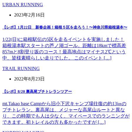
URBAN RUNNING
2023年2月16日
【レポ】1月22日 新春企画！箱根５区を走ろう！〜神奈川県箱根湯本〜
1/22(日)に箱根駅伝の5区を走るイベントを実施しました！
箱根湯本駅スタートの芦ノ湖ゴール。距離は18kmで標高差
857mと8割登り坂のコース！最高地点はマイナス2℃という
中、皆様素晴らしい走りでした。 このイベント […]
TRAIL RUNNING
2022年8月23日
【レポ】8/20 裏高尾プチトレランツアー
mt.Takao base Campから旧小下沢キャンプ場往復の約13㎞の
プチトレラン。裏高尾は、メジャーな高尾山ルートと異な
り、この時期でも人は少なく、マイペースでのランニングが
できます。初トレイルの方も多かったですが […]