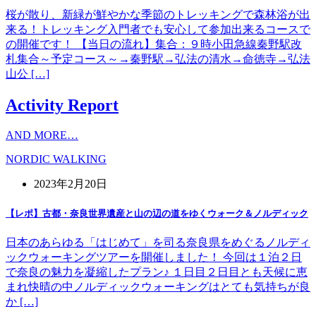
桜が散り、新緑が鮮やかな季節のトレッキングで森林浴が出
来る！トレッキング入門者でも安心して参加出来るコースで
の開催です！ 【当日の流れ】集合：９時小田急線秦野駅改
札集合～予定コース～→秦野駅→弘法の清水→命徳寺→弘法
山公 […]
Activity Report
AND MORE…
NORDIC WALKING
2023年2月20日
【レポ】古都・奈良世界遺産と山の辺の道をゆくウォーク＆ノルディック
日本のあらゆる「はじめて」を司る奈良県をめぐるノルディ
ックウォーキングツアーを開催しました！ 今回は１泊２日
で奈良の魅力を凝縮したプラン♪ １日目２日目とも天候に恵
まれ快晴の中ノルディックウォーキングはとても気持ちが良
か […]