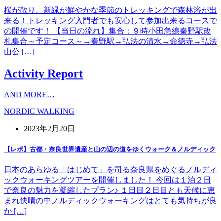
桜が散り、新緑が鮮やかな季節のトレッキングで森林浴が出
来る！トレッキング入門者でも安心して参加出来るコースで
の開催です！ 【当日の流れ】集合：９時小田急線秦野駅改
札集合～予定コース～→秦野駅→弘法の清水→命徳寺→弘法
山公 […]
Activity Report
AND MORE…
NORDIC WALKING
2023年2月20日
【レポ】古都・奈良世界遺産と山の辺の道をゆくウォーク＆ノルディック
日本のあらゆる「はじめて」を司る奈良県をめぐるノルディ
ックウォーキングツアーを開催しました！ 今回は１泊２日
で奈良の魅力を凝縮したプラン♪ １日目２日目とも天候に恵
まれ快晴の中ノルディックウォーキングはとても気持ちが良
か […]