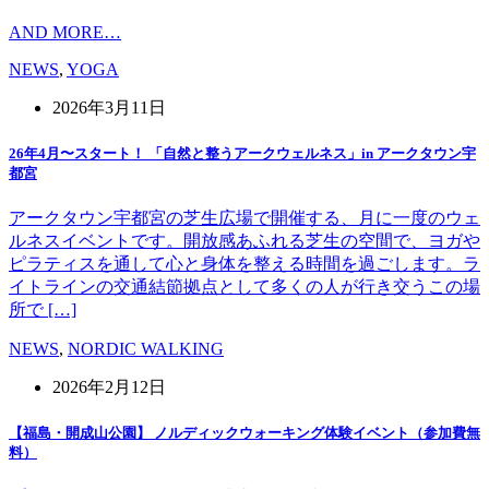
AND MORE…
NEWS
,
YOGA
2026年3月11日
26年4月〜スタート！ 「自然と整うアークウェルネス」in アークタウン宇
都宮
アークタウン宇都宮の芝生広場で開催する、月に一度のウェ
ルネスイベントです。開放感あふれる芝生の空間で、ヨガや
ピラティスを通して心と身体を整える時間を過ごします。ラ
イトラインの交通結節拠点として多くの人が行き交うこの場
所で […]
NEWS
,
NORDIC WALKING
2026年2月12日
【福島・開成山公園】 ノルディックウォーキング体験イベント（参加費無
料）