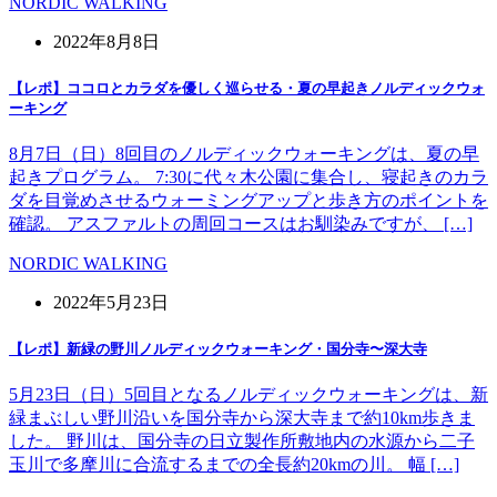
NORDIC WALKING
2022年8月8日
【レポ】ココロとカラダを優しく巡らせる・夏の早起きノルディックウォ
ーキング
8月7日（日）8回目のノルディックウォーキングは、夏の早
起きプログラム。 7:30に代々木公園に集合し、寝起きのカラ
ダを目覚めさせるウォーミングアップと歩き方のポイントを
確認。 アスファルトの周回コースはお馴染みですが、 […]
NORDIC WALKING
2022年5月23日
【レポ】新緑の野川ノルディックウォーキング・国分寺〜深大寺
5月23日（日）5回目となるノルディックウォーキングは、新
緑まぶしい野川沿いを国分寺から深大寺まで約10km歩きま
した。 野川は、国分寺の日立製作所敷地内の水源から二子
玉川で多摩川に合流するまでの全長約20kmの川。 幅 […]