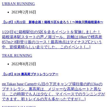
URBAN RUNNING
2023年2月16日
【レポ】1月22日 新春企画！箱根５区を走ろう！〜神奈川県箱根湯本〜
1/22(日)に箱根駅伝の5区を走るイベントを実施しました！
箱根湯本駅スタートの芦ノ湖ゴール。距離は18kmで標高差
857mと8割登り坂のコース！最高地点はマイナス2℃という
中、皆様素晴らしい走りでした。 このイベント […]
TRAIL RUNNING
2022年8月23日
【レポ】8/20 裏高尾プチトレランツアー
mt.Takao base Campから旧小下沢キャンプ場往復の約13㎞の
プチトレラン。裏高尾は、メジャーな高尾山ルートと異な
り、この時期でも人は少なく、マイペースでのランニングが
できます。初トレイルの方も多かったですが […]