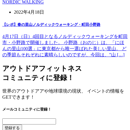
NORDIC WALKING
2022年4月18日
【レポ】春の里山ノルディックウォーキング・町田小野路
4月17日（日）4回目となるノルディックウォーキングを町田
市・小野路で開催しました。 小野路（おのじ）は、「にほ
んの里山100選」に東京都から唯一選ばれた美しい里山。 ど
の季節もそれぞれに素晴らしいのですが、今回は、”山 […]
アウトドアフィットネス
コミュニティに登録！
世界のアウトドアアや地球環境の現状、 イベントの情報を
GETできます！
メールコミュニティに登録！