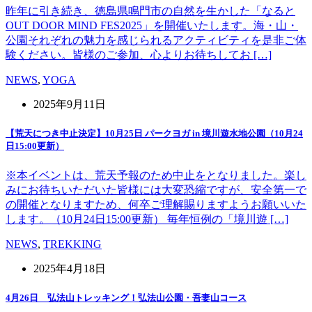
昨年に引き続き、徳島県鳴門市の自然を生かした「なると
OUT DOOR MIND FES2025」を開催いたします。海・山・
公園それぞれの魅力を感じられるアクティビティを是非ご体
験ください。皆様のご参加、心よりお待ちしてお […]
NEWS
,
YOGA
2025年9月11日
【荒天につき中止決定】10月25日 パークヨガ in 境川遊水地公園（10月24
日15:00更新）
※本イベントは、荒天予報のため中止をとなりました。楽し
みにお待ちいただいた皆様には大変恐縮ですが、安全第一で
の開催となりますため、何卒ご理解賜りますようお願いいた
します。（10月24日15:00更新） 毎年恒例の「境川遊 […]
NEWS
,
TREKKING
2025年4月18日
4月26日 弘法山トレッキング！弘法山公園・吾妻山コース