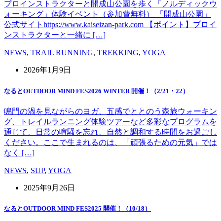
プロインストラクターと開成山公園を歩く「ノルディックウ
ォーキング」体験イベント（参加費無料） 「開成山公園」
公式サイトhttps://www.kaiseizan-park.com 【ポイント】プロイ
ンストラクターと一緒に […]
NEWS
,
TRAIL RUNNING
,
TREKKING
,
YOGA
2026年1月9日
なるとOUTDOOR MIND FES2026 WINTER 開催！（2/21・22）
鳴門の渦を見ながらのヨガ、五感でととのう森旅ウォーキン
グ、トレイルランニング体験ツアーなど多彩なプログラムを
通じて、日常の喧騒を忘れ、自然と調和する時間をお過ごし
ください。ここで生まれるのは、「頑張るための元気」では
なく […]
NEWS
,
SUP
,
YOGA
2025年9月26日
なるとOUTDOOR MIND FES2025 開催！（10/18）