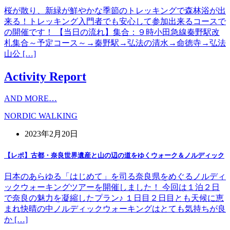
桜が散り、新緑が鮮やかな季節のトレッキングで森林浴が出
来る！トレッキング入門者でも安心して参加出来るコースで
の開催です！ 【当日の流れ】集合：９時小田急線秦野駅改
札集合～予定コース～→秦野駅→弘法の清水→命徳寺→弘法
山公 […]
Activity Report
AND MORE…
NORDIC WALKING
2023年2月20日
【レポ】古都・奈良世界遺産と山の辺の道をゆくウォーク＆ノルディック
日本のあらゆる「はじめて」を司る奈良県をめぐるノルディ
ックウォーキングツアーを開催しました！ 今回は１泊２日
で奈良の魅力を凝縮したプラン♪ １日目２日目とも天候に恵
まれ快晴の中ノルディックウォーキングはとても気持ちが良
か […]