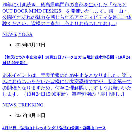
昨年に引き続き、徳島県鳴門市の自然を生かした「なると
OUT DOOR MIND FES2025」を開催いたします。海・山・
公園それぞれの魅力を感じられるアクティビティを是非ご体
験ください。皆様のご参加、心よりお待ちしてお […]
NEWS
,
YOGA
2025年9月11日
【荒天につき中止決定】10月25日 パークヨガ in 境川遊水地公園（10月24
日15:00更新）
※本イベントは、荒天予報のため中止をとなりました。楽し
みにお待ちいただいた皆様には大変恐縮ですが、安全第一で
の開催となりますため、何卒ご理解賜りますようお願いいた
します。（10月24日15:00更新） 毎年恒例の「境川遊 […]
NEWS
,
TREKKING
2025年4月18日
4月26日 弘法山トレッキング！弘法山公園・吾妻山コース