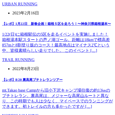
URBAN RUNNING
2023年2月16日
【レポ】1月22日 新春企画！箱根５区を走ろう！〜神奈川県箱根湯本〜
1/22(日)に箱根駅伝の5区を走るイベントを実施しました！
箱根湯本駅スタートの芦ノ湖ゴール。距離は18kmで標高差
857mと8割登り坂のコース！最高地点はマイナス2℃という
中、皆様素晴らしい走りでした。 このイベント […]
TRAIL RUNNING
2022年8月23日
【レポ】8/20 裏高尾プチトレランツアー
mt.Takao base Campから旧小下沢キャンプ場往復の約13㎞の
プチトレラン。裏高尾は、メジャーな高尾山ルートと異な
り、この時期でも人は少なく、マイペースでのランニングが
できます。初トレイルの方も多かったですが […]