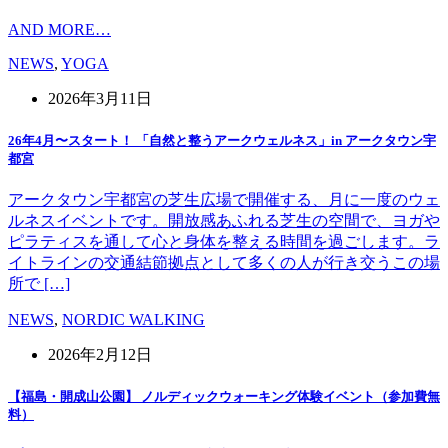
AND MORE…
NEWS
,
YOGA
2026年3月11日
26年4月〜スタート！ 「自然と整うアークウェルネス」in アークタウン宇
都宮
アークタウン宇都宮の芝生広場で開催する、月に一度のウェ
ルネスイベントです。開放感あふれる芝生の空間で、ヨガや
ピラティスを通して心と身体を整える時間を過ごします。ラ
イトラインの交通結節拠点として多くの人が行き交うこの場
所で […]
NEWS
,
NORDIC WALKING
2026年2月12日
【福島・開成山公園】 ノルディックウォーキング体験イベント（参加費無
料）