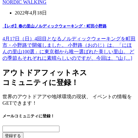
NORDIC WALKING
2022年4月18日
【レポ】春の里山ノルディックウォーキング・町田小野路
4月17日（日）4回目となるノルディックウォーキングを町田
市・小野路で開催しました。 小野路（おのじ）は、「にほ
んの里山100選」に東京都から唯一選ばれた美しい里山。 ど
の季節もそれぞれに素晴らしいのですが、今回は、”山 […]
アウトドアフィットネス
コミュニティに登録！
世界のアウトドアアや地球環境の現状、 イベントの情報を
GETできます！
メールコミュニティに登録！