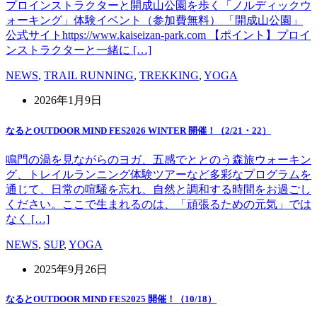
プロインストラクターと開成山公園を歩く「ノルディックウ
ォーキング」体験イベント（参加費無料） 「開成山公園」
公式サイトhttps://www.kaiseizan-park.com 【ポイント】プロイ
ンストラクターと一緒に […]
NEWS
,
TRAIL RUNNING
,
TREKKING
,
YOGA
2026年1月9日
なるとOUTDOOR MIND FES2026 WINTER 開催！（2/21・22）
鳴門の渦を見ながらのヨガ、五感でととのう森旅ウォーキン
グ、トレイルランニング体験ツアーなど多彩なプログラムを
通じて、日常の喧騒を忘れ、自然と調和する時間をお過ごし
ください。ここで生まれるのは、「頑張るための元気」では
なく […]
NEWS
,
SUP
,
YOGA
2025年9月26日
なるとOUTDOOR MIND FES2025 開催！（10/18）