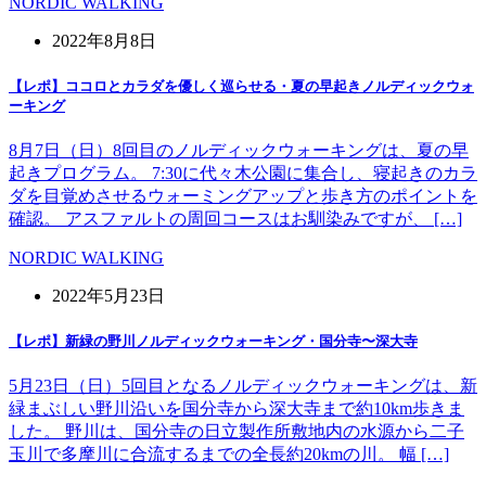
NORDIC WALKING
2022年8月8日
【レポ】ココロとカラダを優しく巡らせる・夏の早起きノルディックウォ
ーキング
8月7日（日）8回目のノルディックウォーキングは、夏の早
起きプログラム。 7:30に代々木公園に集合し、寝起きのカラ
ダを目覚めさせるウォーミングアップと歩き方のポイントを
確認。 アスファルトの周回コースはお馴染みですが、 […]
NORDIC WALKING
2022年5月23日
【レポ】新緑の野川ノルディックウォーキング・国分寺〜深大寺
5月23日（日）5回目となるノルディックウォーキングは、新
緑まぶしい野川沿いを国分寺から深大寺まで約10km歩きま
した。 野川は、国分寺の日立製作所敷地内の水源から二子
玉川で多摩川に合流するまでの全長約20kmの川。 幅 […]