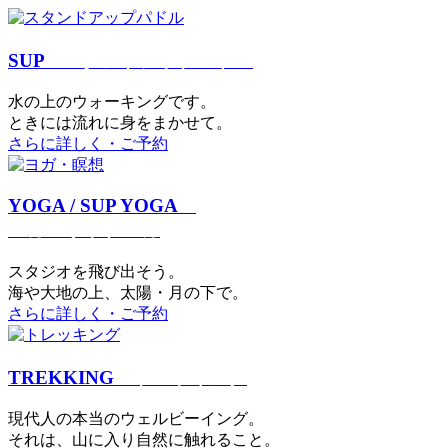
SUP
スタンドアップパドル
⽔の上のウォーキングです。
ときには流れに身をまかせて。
さらに詳しく・ご予約
YOGA / SUP YOGA
ヨガ・サップヨガ
スタジオを⾶び出そう。
海や大地の上、太陽・⽉の下で。
さらに詳しく・ご予約
TREKKING
トレッキング
現代⼈の本当のウェルビーイング。
それは、⼭に⼊り⾃然に触れること。