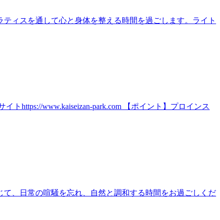
ラティスを通して心と身体を整える時間を過ごします。ライト
ww.kaiseizan-park.com 【ポイント】プロインス
じて、日常の喧騒を忘れ、自然と調和する時間をお過ごしくだ