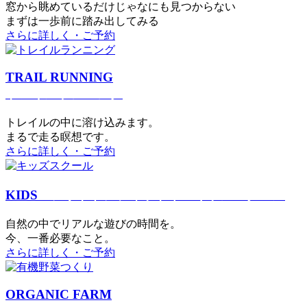
窓から眺めているだけじゃなにも見つからない
まずは一歩前に踏み出してみる
さらに詳しく・ご予約
TRAIL RUNNING
トレイルランニング
トレイルの中に溶け込みます。
まるで⾛る瞑想です。
さらに詳しく・ご予約
KIDS
アウトドアフィットネス
キッズスクール
⾃然の中でリアルな遊びの時間を。
今、⼀番必要なこと。
さらに詳しく・ご予約
ORGANIC FARM