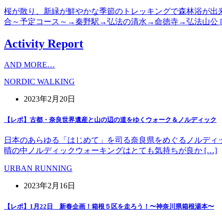
桜が散り、新緑が鮮やかな季節のトレッキングで森林浴が出
合～予定コース～→秦野駅→弘法の清水→命徳寺→弘法山公 [
Activity Report
AND MORE…
NORDIC WALKING
2023年2月20日
【レポ】古都・奈良世界遺産と山の辺の道をゆくウォーク＆ノルディック
日本のあらゆる「はじめて」を司る奈良県をめぐるノルディッ
晴の中ノルディックウォーキングはとても気持ちが良か […]
URBAN RUNNING
2023年2月16日
【レポ】1月22日 新春企画！箱根５区を走ろう！〜神奈川県箱根湯本〜