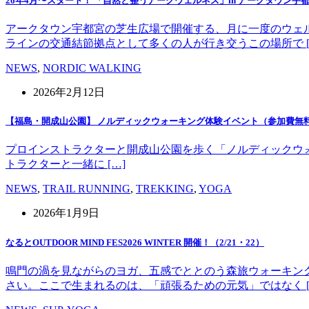
26年4月〜スタート！ 「自然と整うアークウェルネス」in アークタウン宇
アークタウン宇都宮の芝生広場で開催する、月に一度のウェ
ラインの交通結節拠点として多くの人が行き交うこの場所で [
NEWS
,
NORDIC WALKING
2026年2月12日
【福島・開成山公園】 ノルディックウォーキング体験イベント（参加費無
プロインストラクターと開成山公園を歩く「ノルディックウォーキング」
トラクターと一緒に […]
NEWS
,
TRAIL RUNNING
,
TREKKING
,
YOGA
2026年1月9日
なるとOUTDOOR MIND FES2026 WINTER 開催！（2/21・22）
鳴門の渦を見ながらのヨガ、五感でととのう森旅ウォーキン
さい。ここで生まれるのは、「頑張るための元気」ではなく [