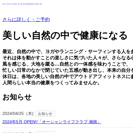
有機野菜つくり
さらに詳しく・ご予約
美しい⾃然の中で健康になる
最近、⾃然の中で、ヨガやランニング・サーフィンする⼈を
それは体を動かすことの楽しさに気づいた⼈々が、さらなる
⾵を感じる、⼤地を蹴る…⾃然との⼀体感を味わうことで、
忙しい⽇常のなかで閉じていた五感が動き出し、本来の⾃分
休⽇は、各地の美しい⾃然の中でアウトドアフィットネスに
⼈間らしい本当の健康をつくってみませんか。
お知らせ
2024/04/25（木)
お知らせ
2024年5月 OPEN!!「オーシャンライフクラブ 湘南」