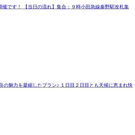
催です！ 【当日の流れ】集合：９時小田急線秦野駅改札集
良の魅力を凝縮したプラン♪ １日目２日目とも天候に恵まれ快