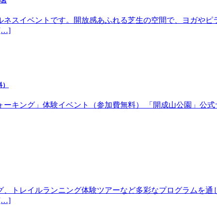
都宮
ルネスイベントです。開放感あふれる芝生の空間で、ヨガやピ
…]
料）
体験イベント（参加費無料） 「開成山公園」公式サイトhttps://w
グ、トレイルランニング体験ツアーなど多彩なプログラムを通
…]