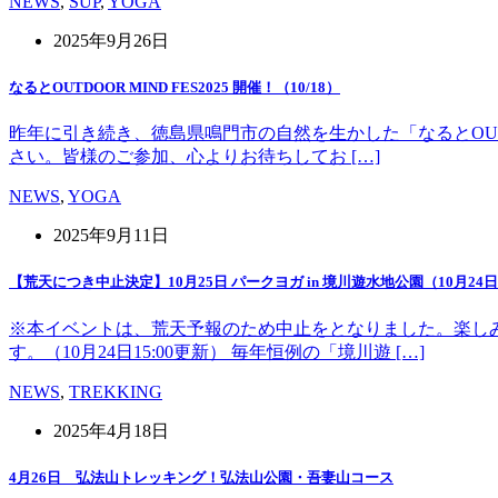
NEWS
,
SUP
,
YOGA
2025年9月26日
なるとOUTDOOR MIND FES2025 開催！（10/18）
昨年に引き続き、徳島県鳴門市の自然を生かした「なるとOUT 
さい。皆様のご参加、心よりお待ちしてお […]
NEWS
,
YOGA
2025年9月11日
【荒天につき中止決定】10月25日 パークヨガ in 境川遊水地公園（10月24日1
※本イベントは、荒天予報のため中止をとなりました。楽し
す。（10月24日15:00更新） 毎年恒例の「境川遊 […]
NEWS
,
TREKKING
2025年4月18日
4月26日 弘法山トレッキング！弘法山公園・吾妻山コース