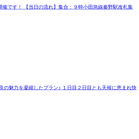
催です！ 【当日の流れ】集合：９時小田急線秦野駅改札集
良の魅力を凝縮したプラン♪ １日目２日目とも天候に恵まれ快