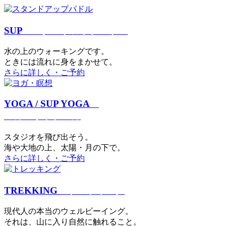
SUP
スタンドアップパドル
⽔の上のウォーキングです。
ときには流れに身をまかせて。
さらに詳しく・ご予約
YOGA / SUP YOGA
ヨガ・サップヨガ
スタジオを⾶び出そう。
海や大地の上、太陽・⽉の下で。
さらに詳しく・ご予約
TREKKING
トレッキング
現代⼈の本当のウェルビーイング。
それは、⼭に⼊り⾃然に触れること。