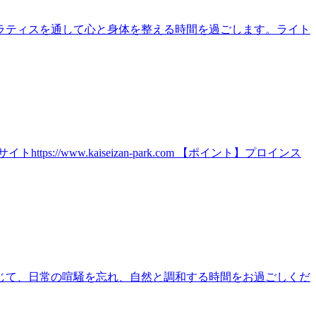
ラティスを通して心と身体を整える時間を過ごします。ライト
ww.kaiseizan-park.com 【ポイント】プロインス
じて、日常の喧騒を忘れ、自然と調和する時間をお過ごしくだ