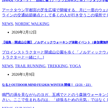
26年4月〜スタート！ 「自然と整うアークウェルネス」in アークタウン宇
アークタウン宇都宮の芝生広場で開催する、月に一度のウェ
ラインの交通結節拠点として多くの人が行き交うこの場所で [
NEWS
,
NORDIC WALKING
2026年2月12日
【福島・開成山公園】 ノルディックウォーキング体験イベント（参加費無
プロインストラクターと開成山公園を歩く「ノルディックウォーキング」
トラクターと一緒に […]
NEWS
,
TRAIL RUNNING
,
TREKKING
,
YOGA
2026年1月9日
なるとOUTDOOR MIND FES2026 WINTER 開催！（2/21・22）
鳴門の渦を見ながらのヨガ、五感でととのう森旅ウォーキン
さい。ここで生まれるのは、「頑張るための元気」ではなく [