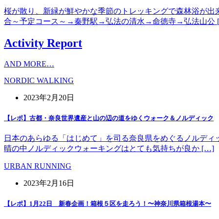
桜が散り、新緑が鮮やかな季節のトレッキングで森林浴が出
合～予定コース～→秦野駅→弘法の清水→命徳寺→弘法山公 [
Activity Report
AND MORE…
NORDIC WALKING
2023年2月20日
【レポ】古都・奈良世界遺産と山の辺の道をゆくウォーク＆ノルディック
日本のあらゆる「はじめて」を司る奈良県をめぐるノルディッ
晴の中ノルディックウォーキングはとても気持ちが良か […]
URBAN RUNNING
2023年2月16日
【レポ】1月22日 新春企画！箱根５区を走ろう！〜神奈川県箱根湯本〜