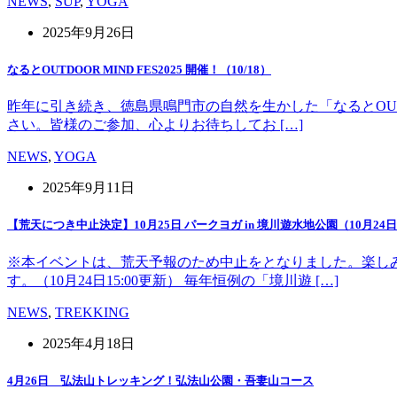
NEWS
,
SUP
,
YOGA
2025年9月26日
なるとOUTDOOR MIND FES2025 開催！（10/18）
昨年に引き続き、徳島県鳴門市の自然を生かした「なるとOUT 
さい。皆様のご参加、心よりお待ちしてお […]
NEWS
,
YOGA
2025年9月11日
【荒天につき中止決定】10月25日 パークヨガ in 境川遊水地公園（10月24日1
※本イベントは、荒天予報のため中止をとなりました。楽し
す。（10月24日15:00更新） 毎年恒例の「境川遊 […]
NEWS
,
TREKKING
2025年4月18日
4月26日 弘法山トレッキング！弘法山公園・吾妻山コース