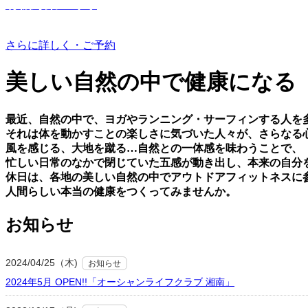
有機野菜つくり
さらに詳しく・ご予約
美しい⾃然の中で健康になる
最近、⾃然の中で、ヨガやランニング・サーフィンする⼈を
それは体を動かすことの楽しさに気づいた⼈々が、さらなる
⾵を感じる、⼤地を蹴る…⾃然との⼀体感を味わうことで、
忙しい⽇常のなかで閉じていた五感が動き出し、本来の⾃分
休⽇は、各地の美しい⾃然の中でアウトドアフィットネスに
⼈間らしい本当の健康をつくってみませんか。
お知らせ
2024/04/25（木)
お知らせ
2024年5月 OPEN!!「オーシャンライフクラブ 湘南」