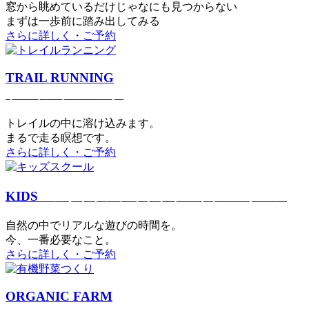
窓から眺めているだけじゃなにも見つからない
まずは一歩前に踏み出してみる
さらに詳しく・ご予約
TRAIL RUNNING
トレイルランニング
トレイルの中に溶け込みます。
まるで⾛る瞑想です。
さらに詳しく・ご予約
KIDS
アウトドアフィットネス
キッズスクール
⾃然の中でリアルな遊びの時間を。
今、⼀番必要なこと。
さらに詳しく・ご予約
ORGANIC FARM