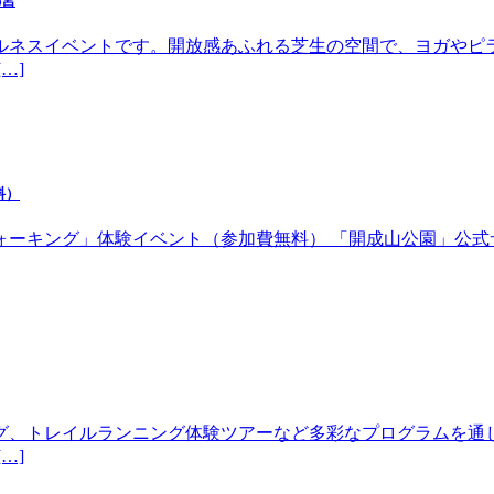
都宮
ルネスイベントです。開放感あふれる芝生の空間で、ヨガやピ
…]
料）
体験イベント（参加費無料） 「開成山公園」公式サイトhttps://w
グ、トレイルランニング体験ツアーなど多彩なプログラムを通
…]