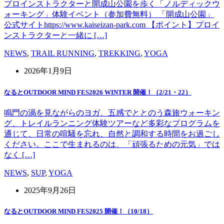
プロインストラクターと開成山公園を歩く「ノルディックウ
ォーキング」体験イベント（参加費無料） 「開成山公園」
公式サイトhttps://www.kaiseizan-park.com 【ポイント】プロイ
ンストラクターと一緒に […]
NEWS
,
TRAIL RUNNING
,
TREKKING
,
YOGA
2026年1月9日
なるとOUTDOOR MIND FES2026 WINTER 開催！（2/21・22）
鳴門の渦を見ながらのヨガ、五感でととのう森旅ウォーキン
グ、トレイルランニング体験ツアーなど多彩なプログラムを
通じて、日常の喧騒を忘れ、自然と調和する時間をお過ごし
ください。ここで生まれるのは、「頑張るための元気」では
なく […]
NEWS
,
SUP
,
YOGA
2025年9月26日
なるとOUTDOOR MIND FES2025 開催！（10/18）