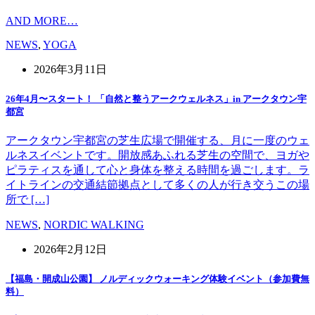
AND MORE…
NEWS
,
YOGA
2026年3月11日
26年4月〜スタート！ 「自然と整うアークウェルネス」in アークタウン宇
都宮
アークタウン宇都宮の芝生広場で開催する、月に一度のウェ
ルネスイベントです。開放感あふれる芝生の空間で、ヨガや
ピラティスを通して心と身体を整える時間を過ごします。ラ
イトラインの交通結節拠点として多くの人が行き交うこの場
所で […]
NEWS
,
NORDIC WALKING
2026年2月12日
【福島・開成山公園】 ノルディックウォーキング体験イベント（参加費無
料）