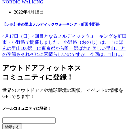
NORDIC WALKING
2022年4月18日
【レポ】春の里山ノルディックウォーキング・町田小野路
4月17日（日）4回目となるノルディックウォーキングを町田
市・小野路で開催しました。 小野路（おのじ）は、「にほ
んの里山100選」に東京都から唯一選ばれた美しい里山。 ど
の季節もそれぞれに素晴らしいのですが、今回は、”山 […]
アウトドアフィットネス
コミュニティに登録！
世界のアウトドアアや地球環境の現状、 イベントの情報を
GETできます！
メールコミュニティに登録！