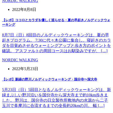
NORDIC WALKING
2022年8月8日
【レポ】ココロとカラダを優しく巡らせる・夏の早起きノルディックウォ
ーキング
8月7日（日）8回目のノルディックウォーキングは、夏の早
起きプログラム。 7:30に代々木公園に集合し、寝起きのカラ
ダを目覚めさせるウォーミングアップと歩き方のポイントを
確認。 アスファルトの周回コースはお馴染みですが、 […]
NORDIC WALKING
2022年5月23日
【レポ】新緑の野川ノルディックウォーキング・国分寺〜深大寺
5月23日（日）5回目となるノルディックウォーキングは、新
緑まぶしい野川沿いを国分寺から深大寺まで約10km歩きま
した。 野川は、国分寺の日立製作所敷地内の水源から二子
玉川で多摩川に合流するまでの全長約20kmの川。 幅 […]