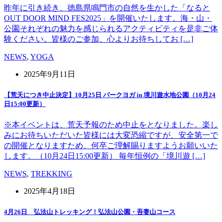
昨年に引き続き、徳島県鳴門市の自然を生かした「なると
OUT DOOR MIND FES2025」を開催いたします。海・山・
公園それぞれの魅力を感じられるアクティビティを是非ご体
験ください。皆様のご参加、心よりお待ちしてお […]
NEWS
,
YOGA
2025年9月11日
【荒天につき中止決定】10月25日 パークヨガ in 境川遊水地公園（10月24
日15:00更新）
※本イベントは、荒天予報のため中止をとなりました。楽し
みにお待ちいただいた皆様には大変恐縮ですが、安全第一で
の開催となりますため、何卒ご理解賜りますようお願いいた
します。（10月24日15:00更新） 毎年恒例の「境川遊 […]
NEWS
,
TREKKING
2025年4月18日
4月26日 弘法山トレッキング！弘法山公園・吾妻山コース