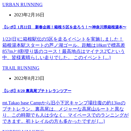
URBAN RUNNING
2023年2月16日
【レポ】1月22日 新春企画！箱根５区を走ろう！〜神奈川県箱根湯本〜
1/22(日)に箱根駅伝の5区を走るイベントを実施しました！
箱根湯本駅スタートの芦ノ湖ゴール。距離は18kmで標高差
857mと8割登り坂のコース！最高地点はマイナス2℃という
中、皆様素晴らしい走りでした。 このイベント […]
TRAIL RUNNING
2022年8月23日
【レポ】8/20 裏高尾プチトレランツアー
mt.Takao base Campから旧小下沢キャンプ場往復の約13㎞の
プチトレラン。裏高尾は、メジャーな高尾山ルートと異な
り、この時期でも人は少なく、マイペースでのランニングが
できます。初トレイルの方も多かったですが […]