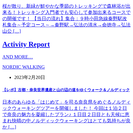
桜が散り、新緑が鮮やかな季節のトレッキングで森林浴が出
来る！トレッキング入門者でも安心して参加出来るコースで
の開催です！ 【当日の流れ】集合：９時小田急線秦野駅改
札集合～予定コース～→秦野駅→弘法の清水→命徳寺→弘法
山公 […]
Activity Report
AND MORE…
NORDIC WALKING
2023年2月20日
【レポ】古都・奈良世界遺産と山の辺の道をゆくウォーク＆ノルディック
日本のあらゆる「はじめて」を司る奈良県をめぐるノルディ
ックウォーキングツアーを開催しました！ 今回は１泊２日
で奈良の魅力を凝縮したプラン♪ １日目２日目とも天候に恵
まれ快晴の中ノルディックウォーキングはとても気持ちが良
か […]