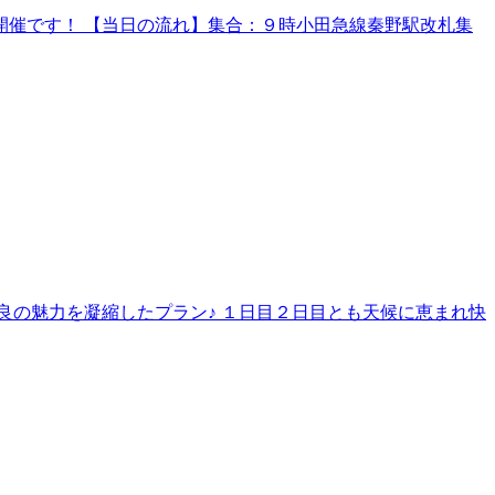
催です！ 【当日の流れ】集合：９時小田急線秦野駅改札集
良の魅力を凝縮したプラン♪ １日目２日目とも天候に恵まれ快