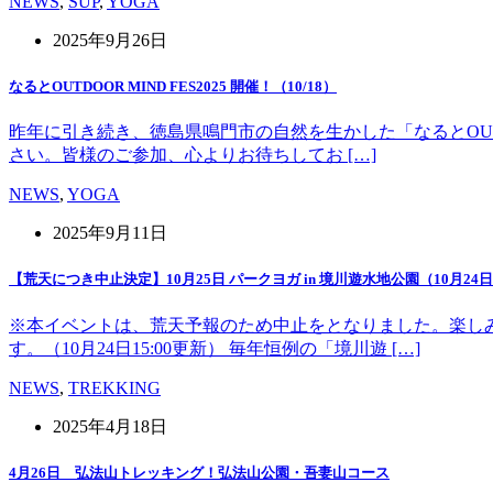
NEWS
,
SUP
,
YOGA
2025年9月26日
なるとOUTDOOR MIND FES2025 開催！（10/18）
昨年に引き続き、徳島県鳴門市の自然を生かした「なるとOUT 
さい。皆様のご参加、心よりお待ちしてお […]
NEWS
,
YOGA
2025年9月11日
【荒天につき中止決定】10月25日 パークヨガ in 境川遊水地公園（10月24日1
※本イベントは、荒天予報のため中止をとなりました。楽し
す。（10月24日15:00更新） 毎年恒例の「境川遊 […]
NEWS
,
TREKKING
2025年4月18日
4月26日 弘法山トレッキング！弘法山公園・吾妻山コース