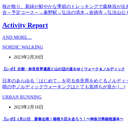
桜が散り、新緑が鮮やかな季節のトレッキングで森林浴が出
合～予定コース～→秦野駅→弘法の清水→命徳寺→弘法山公 [
Activity Report
AND MORE…
NORDIC WALKING
2023年2月20日
【レポ】古都・奈良世界遺産と山の辺の道をゆくウォーク＆ノルディック
日本のあらゆる「はじめて」を司る奈良県をめぐるノルディッ
晴の中ノルディックウォーキングはとても気持ちが良か […]
URBAN RUNNING
2023年2月16日
【レポ】1月22日 新春企画！箱根５区を走ろう！〜神奈川県箱根湯本〜