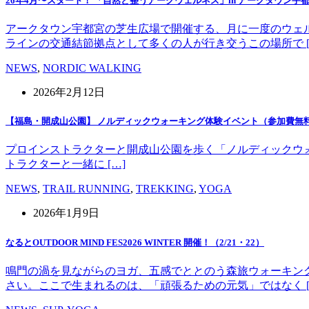
26年4月〜スタート！ 「自然と整うアークウェルネス」in アークタウン宇
アークタウン宇都宮の芝生広場で開催する、月に一度のウェ
ラインの交通結節拠点として多くの人が行き交うこの場所で [
NEWS
,
NORDIC WALKING
2026年2月12日
【福島・開成山公園】 ノルディックウォーキング体験イベント（参加費無
プロインストラクターと開成山公園を歩く「ノルディックウォーキング」
トラクターと一緒に […]
NEWS
,
TRAIL RUNNING
,
TREKKING
,
YOGA
2026年1月9日
なるとOUTDOOR MIND FES2026 WINTER 開催！（2/21・22）
鳴門の渦を見ながらのヨガ、五感でととのう森旅ウォーキン
さい。ここで生まれるのは、「頑張るための元気」ではなく [