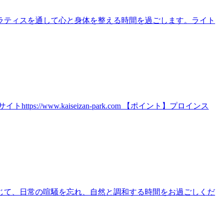
ラティスを通して心と身体を整える時間を過ごします。ライト
ww.kaiseizan-park.com 【ポイント】プロインス
じて、日常の喧騒を忘れ、自然と調和する時間をお過ごしくだ