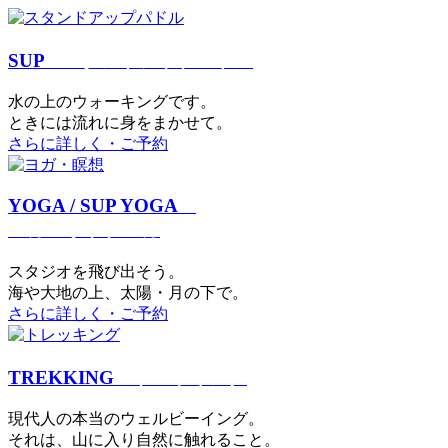
SUP
スタンドアップパドル
⽔の上のウォーキングです。
ときには流れに身をまかせて。
さらに詳しく・ご予約
YOGA / SUP YOGA
ヨガ・サップヨガ
スタジオを⾶び出そう。
海や大地の上、太陽・⽉の下で。
さらに詳しく・ご予約
TREKKING
トレッキング
現代⼈の本当のウェルビーイング。
それは、⼭に⼊り⾃然に触れること。