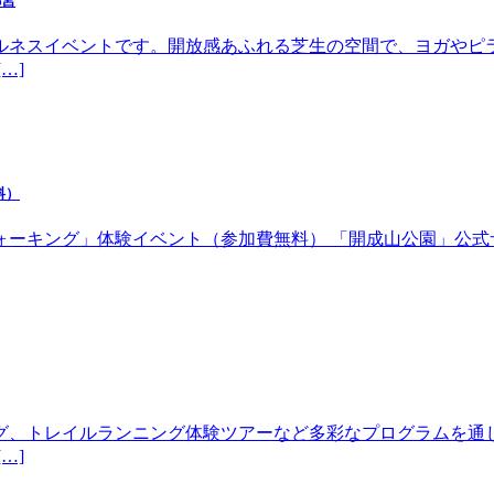
都宮
ルネスイベントです。開放感あふれる芝生の空間で、ヨガやピ
…]
料）
体験イベント（参加費無料） 「開成山公園」公式サイトhttps://w
グ、トレイルランニング体験ツアーなど多彩なプログラムを通
…]