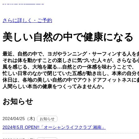
有機野菜つくり
さらに詳しく・ご予約
美しい⾃然の中で健康になる
最近、⾃然の中で、ヨガやランニング・サーフィンする⼈を
それは体を動かすことの楽しさに気づいた⼈々が、さらなる
⾵を感じる、⼤地を蹴る…⾃然との⼀体感を味わうことで、
忙しい⽇常のなかで閉じていた五感が動き出し、本来の⾃分
休⽇は、各地の美しい⾃然の中でアウトドアフィットネスに
⼈間らしい本当の健康をつくってみませんか。
お知らせ
2024/04/25（木)
お知らせ
2024年5月 OPEN!!「オーシャンライフクラブ 湘南」