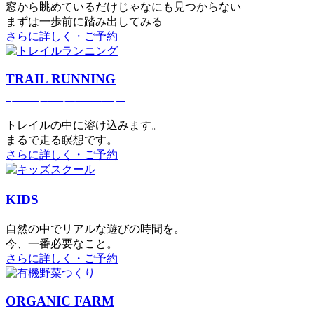
窓から眺めているだけじゃなにも見つからない
まずは一歩前に踏み出してみる
さらに詳しく・ご予約
TRAIL RUNNING
トレイルランニング
トレイルの中に溶け込みます。
まるで⾛る瞑想です。
さらに詳しく・ご予約
KIDS
アウトドアフィットネス
キッズスクール
⾃然の中でリアルな遊びの時間を。
今、⼀番必要なこと。
さらに詳しく・ご予約
ORGANIC FARM