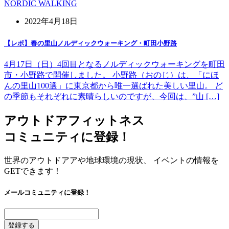
NORDIC WALKING
2022年4月18日
【レポ】春の里山ノルディックウォーキング・町田小野路
4月17日（日）4回目となるノルディックウォーキングを町田
市・小野路で開催しました。 小野路（おのじ）は、「にほ
んの里山100選」に東京都から唯一選ばれた美しい里山。 ど
の季節もそれぞれに素晴らしいのですが、今回は、”山 […]
アウトドアフィットネス
コミュニティに登録！
世界のアウトドアアや地球環境の現状、 イベントの情報を
GETできます！
メールコミュニティに登録！