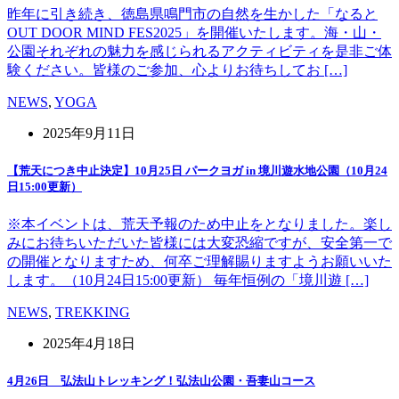
昨年に引き続き、徳島県鳴門市の自然を生かした「なると
OUT DOOR MIND FES2025」を開催いたします。海・山・
公園それぞれの魅力を感じられるアクティビティを是非ご体
験ください。皆様のご参加、心よりお待ちしてお […]
NEWS
,
YOGA
2025年9月11日
【荒天につき中止決定】10月25日 パークヨガ in 境川遊水地公園（10月24
日15:00更新）
※本イベントは、荒天予報のため中止をとなりました。楽し
みにお待ちいただいた皆様には大変恐縮ですが、安全第一で
の開催となりますため、何卒ご理解賜りますようお願いいた
します。（10月24日15:00更新） 毎年恒例の「境川遊 […]
NEWS
,
TREKKING
2025年4月18日
4月26日 弘法山トレッキング！弘法山公園・吾妻山コース