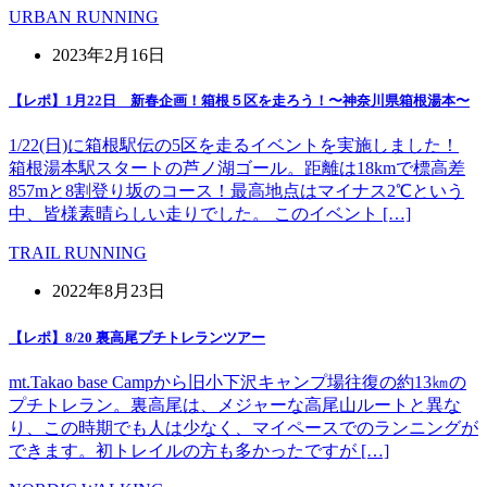
URBAN RUNNING
2023年2月16日
【レポ】1月22日 新春企画！箱根５区を走ろう！〜神奈川県箱根湯本〜
1/22(日)に箱根駅伝の5区を走るイベントを実施しました！
箱根湯本駅スタートの芦ノ湖ゴール。距離は18kmで標高差
857mと8割登り坂のコース！最高地点はマイナス2℃という
中、皆様素晴らしい走りでした。 このイベント […]
TRAIL RUNNING
2022年8月23日
【レポ】8/20 裏高尾プチトレランツアー
mt.Takao base Campから旧小下沢キャンプ場往復の約13㎞の
プチトレラン。裏高尾は、メジャーな高尾山ルートと異な
り、この時期でも人は少なく、マイペースでのランニングが
できます。初トレイルの方も多かったですが […]