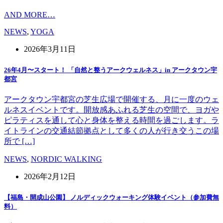
AND MORE…
NEWS
,
YOGA
2026年3月11日
26年4月〜スタート！ 「自然と整うアークウェルネス」in アークタウン宇
都宮
アークタウン宇都宮の芝生広場で開催する、月に一度のウェ
ルネスイベントです。開放感あふれる芝生の空間で、ヨガや
ピラティスを通して心と身体を整える時間を過ごします。ラ
イトラインの交通結節拠点として多くの人が行き交うこの場
所で […]
NEWS
,
NORDIC WALKING
2026年2月12日
【福島・開成山公園】 ノルディックウォーキング体験イベント（参加費無
料）