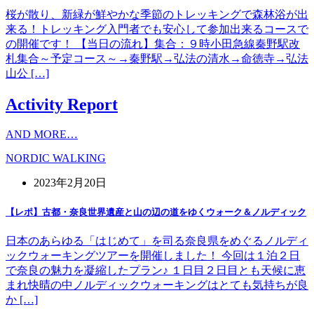
桜が散り、新緑が鮮やかな季節のトレッキングで森林浴が出
来る！トレッキング入門者でも安心して参加出来るコースで
の開催です！ 【当日の流れ】集合：９時小田急線秦野駅改
札集合～予定コース～→秦野駅→弘法の清水→命徳寺→弘法
山公 […]
Activity Report
AND MORE…
NORDIC WALKING
2023年2月20日
【レポ】古都・奈良世界遺産と山の辺の道をゆくウォーク＆ノルディック
日本のあらゆる「はじめて」を司る奈良県をめぐるノルディ
ックウォーキングツアーを開催しました！ 今回は１泊２日
で奈良の魅力を凝縮したプラン♪ １日目２日目とも天候に恵
まれ快晴の中ノルディックウォーキングはとても気持ちが良
か […]