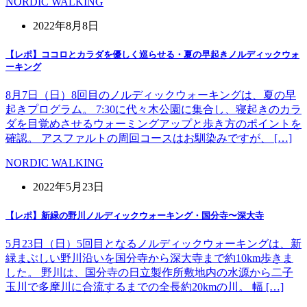
NORDIC WALKING
2022年8月8日
【レポ】ココロとカラダを優しく巡らせる・夏の早起きノルディックウォ
ーキング
8月7日（日）8回目のノルディックウォーキングは、夏の早
起きプログラム。 7:30に代々木公園に集合し、寝起きのカラ
ダを目覚めさせるウォーミングアップと歩き方のポイントを
確認。 アスファルトの周回コースはお馴染みですが、 […]
NORDIC WALKING
2022年5月23日
【レポ】新緑の野川ノルディックウォーキング・国分寺〜深大寺
5月23日（日）5回目となるノルディックウォーキングは、新
緑まぶしい野川沿いを国分寺から深大寺まで約10km歩きま
した。 野川は、国分寺の日立製作所敷地内の水源から二子
玉川で多摩川に合流するまでの全長約20kmの川。 幅 […]