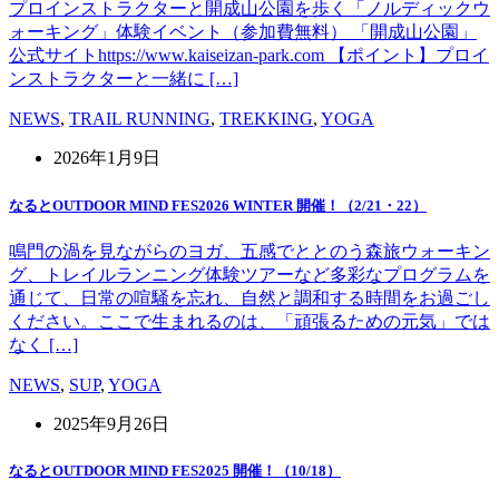
プロインストラクターと開成山公園を歩く「ノルディックウ
ォーキング」体験イベント（参加費無料） 「開成山公園」
公式サイトhttps://www.kaiseizan-park.com 【ポイント】プロイ
ンストラクターと一緒に […]
NEWS
,
TRAIL RUNNING
,
TREKKING
,
YOGA
2026年1月9日
なるとOUTDOOR MIND FES2026 WINTER 開催！（2/21・22）
鳴門の渦を見ながらのヨガ、五感でととのう森旅ウォーキン
グ、トレイルランニング体験ツアーなど多彩なプログラムを
通じて、日常の喧騒を忘れ、自然と調和する時間をお過ごし
ください。ここで生まれるのは、「頑張るための元気」では
なく […]
NEWS
,
SUP
,
YOGA
2025年9月26日
なるとOUTDOOR MIND FES2025 開催！（10/18）