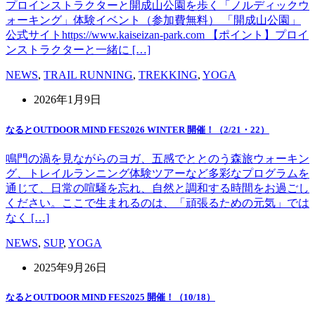
プロインストラクターと開成山公園を歩く「ノルディックウ
ォーキング」体験イベント（参加費無料） 「開成山公園」
公式サイトhttps://www.kaiseizan-park.com 【ポイント】プロイ
ンストラクターと一緒に […]
NEWS
,
TRAIL RUNNING
,
TREKKING
,
YOGA
2026年1月9日
なるとOUTDOOR MIND FES2026 WINTER 開催！（2/21・22）
鳴門の渦を見ながらのヨガ、五感でととのう森旅ウォーキン
グ、トレイルランニング体験ツアーなど多彩なプログラムを
通じて、日常の喧騒を忘れ、自然と調和する時間をお過ごし
ください。ここで生まれるのは、「頑張るための元気」では
なく […]
NEWS
,
SUP
,
YOGA
2025年9月26日
なるとOUTDOOR MIND FES2025 開催！（10/18）