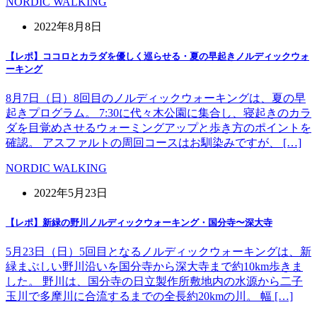
NORDIC WALKING
2022年8月8日
【レポ】ココロとカラダを優しく巡らせる・夏の早起きノルディックウォ
ーキング
8月7日（日）8回目のノルディックウォーキングは、夏の早
起きプログラム。 7:30に代々木公園に集合し、寝起きのカラ
ダを目覚めさせるウォーミングアップと歩き方のポイントを
確認。 アスファルトの周回コースはお馴染みですが、 […]
NORDIC WALKING
2022年5月23日
【レポ】新緑の野川ノルディックウォーキング・国分寺〜深大寺
5月23日（日）5回目となるノルディックウォーキングは、新
緑まぶしい野川沿いを国分寺から深大寺まで約10km歩きま
した。 野川は、国分寺の日立製作所敷地内の水源から二子
玉川で多摩川に合流するまでの全長約20kmの川。 幅 […]