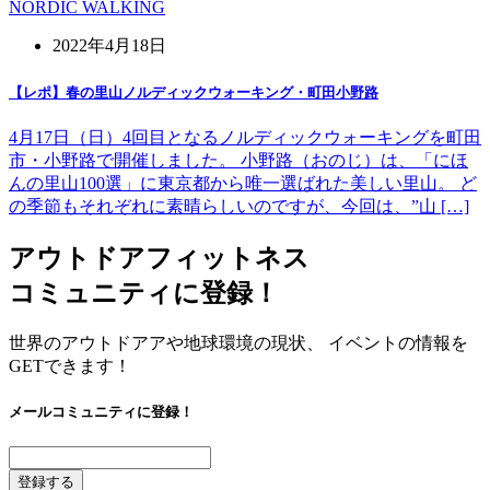
NORDIC WALKING
2022年4月18日
【レポ】春の里山ノルディックウォーキング・町田小野路
4月17日（日）4回目となるノルディックウォーキングを町田
市・小野路で開催しました。 小野路（おのじ）は、「にほ
んの里山100選」に東京都から唯一選ばれた美しい里山。 ど
の季節もそれぞれに素晴らしいのですが、今回は、”山 […]
アウトドアフィットネス
コミュニティに登録！
世界のアウトドアアや地球環境の現状、 イベントの情報を
GETできます！
メールコミュニティに登録！