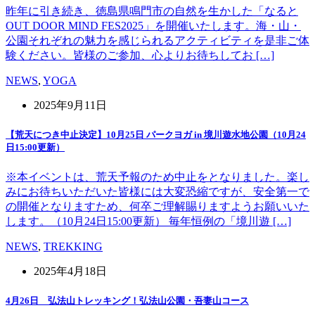
昨年に引き続き、徳島県鳴門市の自然を生かした「なると
OUT DOOR MIND FES2025」を開催いたします。海・山・
公園それぞれの魅力を感じられるアクティビティを是非ご体
験ください。皆様のご参加、心よりお待ちしてお […]
NEWS
,
YOGA
2025年9月11日
【荒天につき中止決定】10月25日 パークヨガ in 境川遊水地公園（10月24
日15:00更新）
※本イベントは、荒天予報のため中止をとなりました。楽し
みにお待ちいただいた皆様には大変恐縮ですが、安全第一で
の開催となりますため、何卒ご理解賜りますようお願いいた
します。（10月24日15:00更新） 毎年恒例の「境川遊 […]
NEWS
,
TREKKING
2025年4月18日
4月26日 弘法山トレッキング！弘法山公園・吾妻山コース