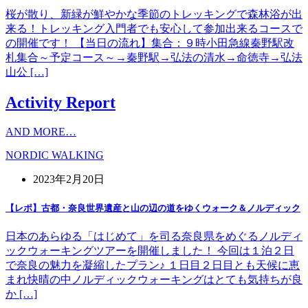
桜が散り、新緑が鮮やかな季節のトレッキングで森林浴が出
来る！トレッキング入門者でも安心して参加出来るコースで
の開催です！ 【当日の流れ】集合：９時小田急線秦野駅改
札集合～予定コース～→秦野駅→弘法の清水→命徳寺→弘法
山公 […]
Activity Report
AND MORE…
NORDIC WALKING
2023年2月20日
【レポ】古都・奈良世界遺産と山の辺の道をゆくウォーク＆ノルディック
日本のあらゆる「はじめて」を司る奈良県をめぐるノルディ
ックウォーキングツアーを開催しました！ 今回は１泊２日
で奈良の魅力を凝縮したプラン♪ １日目２日目とも天候に恵
まれ快晴の中ノルディックウォーキングはとても気持ちが良
か […]