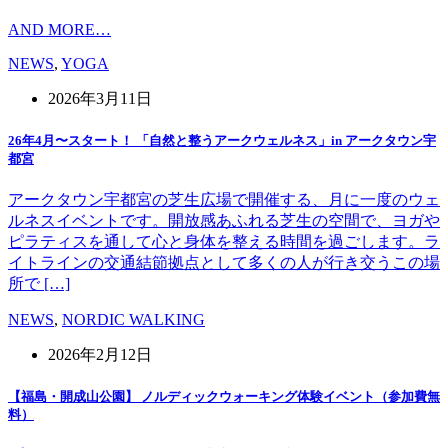
AND MORE…
NEWS
,
YOGA
2026年3月11日
26年4月〜スタート！ 「自然と整うアークウェルネス」in アークタウン宇
都宮
アークタウン宇都宮の芝生広場で開催する、月に一度のウェ
ルネスイベントです。開放感あふれる芝生の空間で、ヨガや
ピラティスを通して心と身体を整える時間を過ごします。ラ
イトラインの交通結節拠点として多くの人が行き交うこの場
所で […]
NEWS
,
NORDIC WALKING
2026年2月12日
【福島・開成山公園】 ノルディックウォーキング体験イベント（参加費無
料）