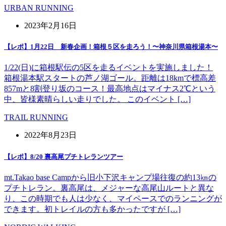
URBAN RUNNING
2023年2月16日
【レポ】1月22日 新春企画！箱根５区を走ろう！〜神奈川県箱根湯本〜
1/22(日)に箱根駅伝の5区を走るイベントを実施しました！
箱根湯本駅スタートの芦ノ湖ゴール。距離は18kmで標高差
857mと8割登り坂のコース！最高地点はマイナス2℃という
中、皆様素晴らしい走りでした。 このイベント […]
TRAIL RUNNING
2022年8月23日
【レポ】8/20 裏高尾プチトレランツアー
mt.Takao base Campから旧小下沢キャンプ場往復の約13㎞の
プチトレラン。裏高尾は、メジャーな高尾山ルートと異な
り、この時期でも人は少なく、マイペースでのランニングが
できます。初トレイルの方も多かったですが […]