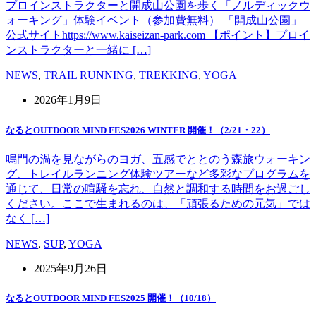
プロインストラクターと開成山公園を歩く「ノルディックウ
ォーキング」体験イベント（参加費無料） 「開成山公園」
公式サイトhttps://www.kaiseizan-park.com 【ポイント】プロイ
ンストラクターと一緒に […]
NEWS
,
TRAIL RUNNING
,
TREKKING
,
YOGA
2026年1月9日
なるとOUTDOOR MIND FES2026 WINTER 開催！（2/21・22）
鳴門の渦を見ながらのヨガ、五感でととのう森旅ウォーキン
グ、トレイルランニング体験ツアーなど多彩なプログラムを
通じて、日常の喧騒を忘れ、自然と調和する時間をお過ごし
ください。ここで生まれるのは、「頑張るための元気」では
なく […]
NEWS
,
SUP
,
YOGA
2025年9月26日
なるとOUTDOOR MIND FES2025 開催！（10/18）