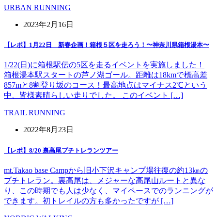
URBAN RUNNING
2023年2月16日
【レポ】1月22日 新春企画！箱根５区を走ろう！〜神奈川県箱根湯本〜
1/22(日)に箱根駅伝の5区を走るイベントを実施しました！
箱根湯本駅スタートの芦ノ湖ゴール。距離は18kmで標高差
857mと8割登り坂のコース！最高地点はマイナス2℃という
中、皆様素晴らしい走りでした。 このイベント […]
TRAIL RUNNING
2022年8月23日
【レポ】8/20 裏高尾プチトレランツアー
mt.Takao base Campから旧小下沢キャンプ場往復の約13㎞の
プチトレラン。裏高尾は、メジャーな高尾山ルートと異な
り、この時期でも人は少なく、マイペースでのランニングが
できます。初トレイルの方も多かったですが […]