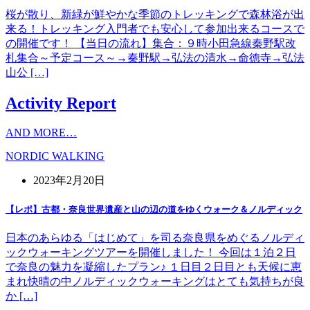
桜が散り、新緑が鮮やかな季節のトレッキングで森林浴が出
来る！トレッキング入門者でも安心して参加出来るコースで
の開催です！ 【当日の流れ】集合：９時小田急線秦野駅改
札集合～予定コース～→秦野駅→弘法の清水→命徳寺→弘法
山公 […]
Activity Report
AND MORE…
NORDIC WALKING
2023年2月20日
【レポ】古都・奈良世界遺産と山の辺の道をゆくウォーク＆ノルディック
日本のあらゆる「はじめて」を司る奈良県をめぐるノルディ
ックウォーキングツアーを開催しました！ 今回は１泊２日
で奈良の魅力を凝縮したプラン♪ １日目２日目とも天候に恵
まれ快晴の中ノルディックウォーキングはとても気持ちが良
か […]