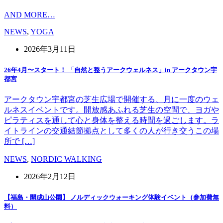
AND MORE…
NEWS
,
YOGA
2026年3月11日
26年4月〜スタート！ 「自然と整うアークウェルネス」in アークタウン宇
都宮
アークタウン宇都宮の芝生広場で開催する、月に一度のウェ
ルネスイベントです。開放感あふれる芝生の空間で、ヨガや
ピラティスを通して心と身体を整える時間を過ごします。ラ
イトラインの交通結節拠点として多くの人が行き交うこの場
所で […]
NEWS
,
NORDIC WALKING
2026年2月12日
【福島・開成山公園】 ノルディックウォーキング体験イベント（参加費無
料）