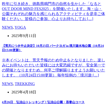
昨年に引き続き、徳島県鳴門市の自然を生かした「なると
OUT DOOR MIND FES2025」を開催いたします。海・山・
公園それぞれの魅力を感じられるアクティビティを是非ご体
験ください。皆様のご参加、心よりお待ちしてお […]
NEWS
,
YOGA
2025年9月11日
【荒天につき中止決定】10月25日 パークヨガ in 境川遊水地公園（10月24
日15:00更新）
※本イベントは、荒天予報のため中止をとなりました。楽し
みにお待ちいただいた皆様には大変恐縮ですが、安全第一で
の開催となりますため、何卒ご理解賜りますようお願いいた
します。（10月24日15:00更新） 毎年恒例の「境川遊 […]
NEWS
,
TREKKING
2025年4月18日
4月26日 弘法山トレッキング！弘法山公園・吾妻山コース