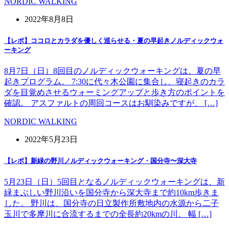
NORDIC WALKING
2022年8月8日
【レポ】ココロとカラダを優しく巡らせる・夏の早起きノルディックウォ
ーキング
8月7日（日）8回目のノルディックウォーキングは、夏の早
起きプログラム。 7:30に代々木公園に集合し、寝起きのカラ
ダを目覚めさせるウォーミングアップと歩き方のポイントを
確認。 アスファルトの周回コースはお馴染みですが、 […]
NORDIC WALKING
2022年5月23日
【レポ】新緑の野川ノルディックウォーキング・国分寺〜深大寺
5月23日（日）5回目となるノルディックウォーキングは、新
緑まぶしい野川沿いを国分寺から深大寺まで約10km歩きま
した。 野川は、国分寺の日立製作所敷地内の水源から二子
玉川で多摩川に合流するまでの全長約20kmの川。 幅 […]