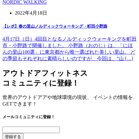
NORDIC WALKING
2022年4月18日
【レポ】春の里山ノルディックウォーキング・町田小野路
4月17日（日）4回目となるノルディックウォーキングを町田
市・小野路で開催しました。 小野路（おのじ）は、「にほ
んの里山100選」に東京都から唯一選ばれた美しい里山。 ど
の季節もそれぞれに素晴らしいのですが、今回は、”山 […]
アウトドアフィットネス
コミュニティに登録！
世界のアウトドアアや地球環境の現状、 イベントの情報を
GETできます！
メールコミュニティに登録！