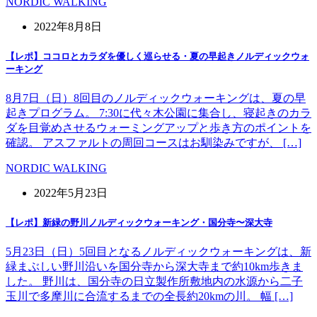
NORDIC WALKING
2022年8月8日
【レポ】ココロとカラダを優しく巡らせる・夏の早起きノルディックウォ
ーキング
8月7日（日）8回目のノルディックウォーキングは、夏の早
起きプログラム。 7:30に代々木公園に集合し、寝起きのカラ
ダを目覚めさせるウォーミングアップと歩き方のポイントを
確認。 アスファルトの周回コースはお馴染みですが、 […]
NORDIC WALKING
2022年5月23日
【レポ】新緑の野川ノルディックウォーキング・国分寺〜深大寺
5月23日（日）5回目となるノルディックウォーキングは、新
緑まぶしい野川沿いを国分寺から深大寺まで約10km歩きま
した。 野川は、国分寺の日立製作所敷地内の水源から二子
玉川で多摩川に合流するまでの全長約20kmの川。 幅 […]