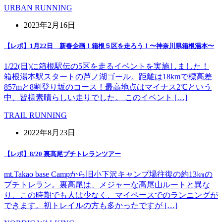
URBAN RUNNING
2023年2月16日
【レポ】1月22日 新春企画！箱根５区を走ろう！〜神奈川県箱根湯本〜
1/22(日)に箱根駅伝の5区を走るイベントを実施しました！
箱根湯本駅スタートの芦ノ湖ゴール。距離は18kmで標高差
857mと8割登り坂のコース！最高地点はマイナス2℃という
中、皆様素晴らしい走りでした。 このイベント […]
TRAIL RUNNING
2022年8月23日
【レポ】8/20 裏高尾プチトレランツアー
mt.Takao base Campから旧小下沢キャンプ場往復の約13㎞の
プチトレラン。裏高尾は、メジャーな高尾山ルートと異な
り、この時期でも人は少なく、マイペースでのランニングが
できます。初トレイルの方も多かったですが […]