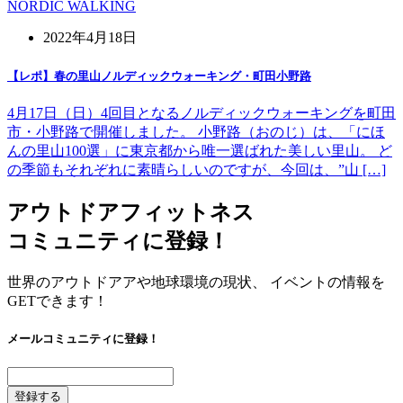
NORDIC WALKING
2022年4月18日
【レポ】春の里山ノルディックウォーキング・町田小野路
4月17日（日）4回目となるノルディックウォーキングを町田
市・小野路で開催しました。 小野路（おのじ）は、「にほ
んの里山100選」に東京都から唯一選ばれた美しい里山。 ど
の季節もそれぞれに素晴らしいのですが、今回は、”山 […]
アウトドアフィットネス
コミュニティに登録！
世界のアウトドアアや地球環境の現状、 イベントの情報を
GETできます！
メールコミュニティに登録！