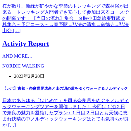
桜が散り、新緑が鮮やかな季節のトレッキングで森林浴が出
来る！トレッキング入門者でも安心して参加出来るコースで
の開催です！ 【当日の流れ】集合：９時小田急線秦野駅改
札集合～予定コース～→秦野駅→弘法の清水→命徳寺→弘法
山公 […]
Activity Report
AND MORE…
NORDIC WALKING
2023年2月20日
【レポ】古都・奈良世界遺産と山の辺の道をゆくウォーク＆ノルディック
日本のあらゆる「はじめて」を司る奈良県をめぐるノルディ
ックウォーキングツアーを開催しました！ 今回は１泊２日
で奈良の魅力を凝縮したプラン♪ １日目２日目とも天候に恵
まれ快晴の中ノルディックウォーキングはとても気持ちが良
か […]