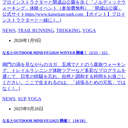
プロインストラクターと開成山公園を歩く「ノルディックウ
ォーキング」体験イベント（参加費無料） 「開成山公園」
公式サイトhttps://www.kaiseizan-park.com 【ポイント】プロイ
ンストラクターと一緒に […]
NEWS
,
TRAIL RUNNING
,
TREKKING
,
YOGA
2026年1月9日
なるとOUTDOOR MIND FES2026 WINTER 開催！（2/21・22）
鳴門の渦を見ながらのヨガ、五感でととのう森旅ウォーキン
グ、トレイルランニング体験ツアーなど多彩なプログラムを
通じて、日常の喧騒を忘れ、自然と調和する時間をお過ごし
ください。ここで生まれるのは、「頑張るための元気」では
なく […]
NEWS
,
SUP
,
YOGA
2025年9月26日
なるとOUTDOOR MIND FES2025 開催！（10/18）