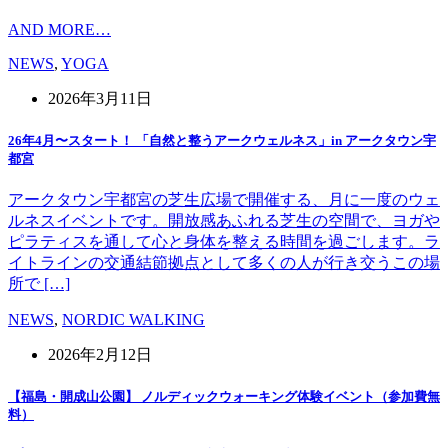
AND MORE…
NEWS
,
YOGA
2026年3月11日
26年4月〜スタート！ 「自然と整うアークウェルネス」in アークタウン宇
都宮
アークタウン宇都宮の芝生広場で開催する、月に一度のウェ
ルネスイベントです。開放感あふれる芝生の空間で、ヨガや
ピラティスを通して心と身体を整える時間を過ごします。ラ
イトラインの交通結節拠点として多くの人が行き交うこの場
所で […]
NEWS
,
NORDIC WALKING
2026年2月12日
【福島・開成山公園】 ノルディックウォーキング体験イベント（参加費無
料）