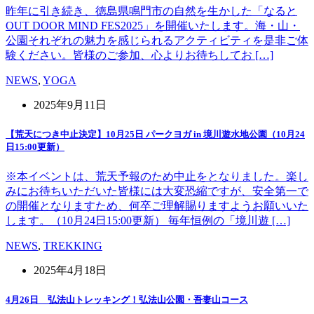
昨年に引き続き、徳島県鳴門市の自然を生かした「なると
OUT DOOR MIND FES2025」を開催いたします。海・山・
公園それぞれの魅力を感じられるアクティビティを是非ご体
験ください。皆様のご参加、心よりお待ちしてお […]
NEWS
,
YOGA
2025年9月11日
【荒天につき中止決定】10月25日 パークヨガ in 境川遊水地公園（10月24
日15:00更新）
※本イベントは、荒天予報のため中止をとなりました。楽し
みにお待ちいただいた皆様には大変恐縮ですが、安全第一で
の開催となりますため、何卒ご理解賜りますようお願いいた
します。（10月24日15:00更新） 毎年恒例の「境川遊 […]
NEWS
,
TREKKING
2025年4月18日
4月26日 弘法山トレッキング！弘法山公園・吾妻山コース