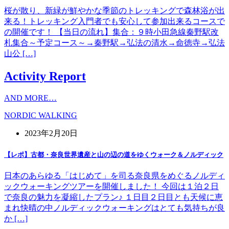
桜が散り、新緑が鮮やかな季節のトレッキングで森林浴が出
来る！トレッキング入門者でも安心して参加出来るコースで
の開催です！ 【当日の流れ】集合：９時小田急線秦野駅改
札集合～予定コース～→秦野駅→弘法の清水→命徳寺→弘法
山公 […]
Activity Report
AND MORE…
NORDIC WALKING
2023年2月20日
【レポ】古都・奈良世界遺産と山の辺の道をゆくウォーク＆ノルディック
日本のあらゆる「はじめて」を司る奈良県をめぐるノルディ
ックウォーキングツアーを開催しました！ 今回は１泊２日
で奈良の魅力を凝縮したプラン♪ １日目２日目とも天候に恵
まれ快晴の中ノルディックウォーキングはとても気持ちが良
か […]