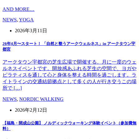
AND MORE…
NEWS
,
YOGA
2026年3月11日
26年4月〜スタート！ 「自然と整うアークウェルネス」in アークタウン宇
都宮
アークタウン宇都宮の芝生広場で開催する、月に一度のウェ
ルネスイベントです。開放感あふれる芝生の空間で、ヨガや
ピラティスを通して心と身体を整える時間を過ごします。ラ
イトラインの交通結節拠点として多くの人が行き交うこの場
所で […]
NEWS
,
NORDIC WALKING
2026年2月12日
【福島・開成山公園】 ノルディックウォーキング体験イベント（参加費無
料）