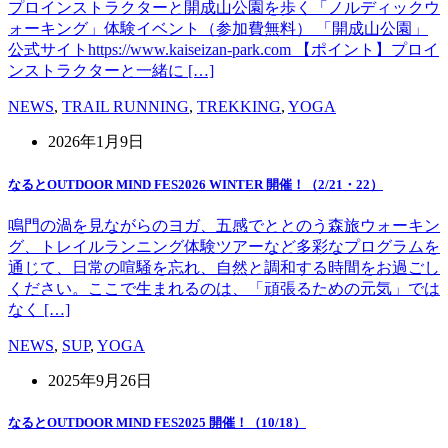
プロインストラクターと開成山公園を歩く「ノルディックウ
ォーキング」体験イベント（参加費無料） 「開成山公園」
公式サイトhttps://www.kaiseizan-park.com 【ポイント】プロイ
ンストラクターと一緒に […]
NEWS
,
TRAIL RUNNING
,
TREKKING
,
YOGA
2026年1月9日
なるとOUTDOOR MIND FES2026 WINTER 開催！（2/21・22）
鳴門の渦を見ながらのヨガ、五感でととのう森旅ウォーキン
グ、トレイルランニング体験ツアーなど多彩なプログラムを
通じて、日常の喧騒を忘れ、自然と調和する時間をお過ごし
ください。ここで生まれるのは、「頑張るための元気」では
なく […]
NEWS
,
SUP
,
YOGA
2025年9月26日
なるとOUTDOOR MIND FES2025 開催！（10/18）