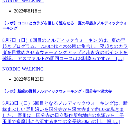
NORDIC WALKING
2022年8月8日
【レポ】ココロとカラダを優しく巡らせる・夏の早起きノルディックウォ
ーキング
8月7日（日）8回目のノルディックウォーキングは、夏の早
起きプログラム。 7:30に代々木公園に集合し、寝起きのカラ
ダを目覚めさせるウォーミングアップと歩き方のポイントを
確認。 アスファルトの周回コースはお馴染みですが、 […]
NORDIC WALKING
2022年5月23日
【レポ】新緑の野川ノルディックウォーキング・国分寺〜深大寺
5月23日（日）5回目となるノルディックウォーキングは、新
緑まぶしい野川沿いを国分寺から深大寺まで約10km歩きま
した。 野川は、国分寺の日立製作所敷地内の水源から二子
玉川で多摩川に合流するまでの全長約20kmの川。 幅 […]