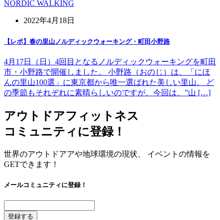
NORDIC WALKING
2022年4月18日
【レポ】春の里山ノルディックウォーキング・町田小野路
4月17日（日）4回目となるノルディックウォーキングを町田
市・小野路で開催しました。 小野路（おのじ）は、「にほ
んの里山100選」に東京都から唯一選ばれた美しい里山。 ど
の季節もそれぞれに素晴らしいのですが、今回は、”山 […]
アウトドアフィットネス
コミュニティに登録！
世界のアウトドアアや地球環境の現状、 イベントの情報を
GETできます！
メールコミュニティに登録！