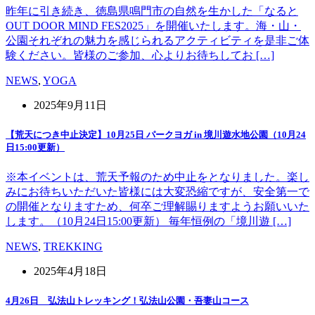
昨年に引き続き、徳島県鳴門市の自然を生かした「なると
OUT DOOR MIND FES2025」を開催いたします。海・山・
公園それぞれの魅力を感じられるアクティビティを是非ご体
験ください。皆様のご参加、心よりお待ちしてお […]
NEWS
,
YOGA
2025年9月11日
【荒天につき中止決定】10月25日 パークヨガ in 境川遊水地公園（10月24
日15:00更新）
※本イベントは、荒天予報のため中止をとなりました。楽し
みにお待ちいただいた皆様には大変恐縮ですが、安全第一で
の開催となりますため、何卒ご理解賜りますようお願いいた
します。（10月24日15:00更新） 毎年恒例の「境川遊 […]
NEWS
,
TREKKING
2025年4月18日
4月26日 弘法山トレッキング！弘法山公園・吾妻山コース