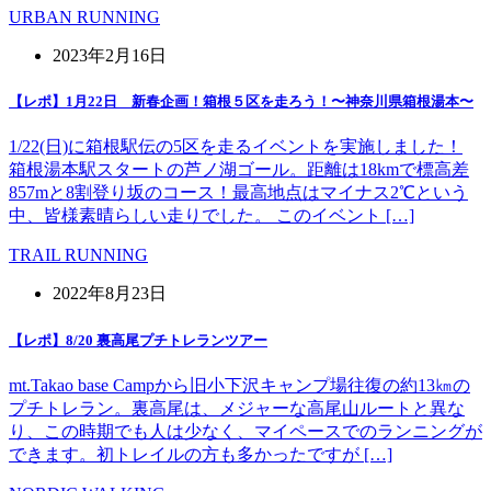
URBAN RUNNING
2023年2月16日
【レポ】1月22日 新春企画！箱根５区を走ろう！〜神奈川県箱根湯本〜
1/22(日)に箱根駅伝の5区を走るイベントを実施しました！
箱根湯本駅スタートの芦ノ湖ゴール。距離は18kmで標高差
857mと8割登り坂のコース！最高地点はマイナス2℃という
中、皆様素晴らしい走りでした。 このイベント […]
TRAIL RUNNING
2022年8月23日
【レポ】8/20 裏高尾プチトレランツアー
mt.Takao base Campから旧小下沢キャンプ場往復の約13㎞の
プチトレラン。裏高尾は、メジャーな高尾山ルートと異な
り、この時期でも人は少なく、マイペースでのランニングが
できます。初トレイルの方も多かったですが […]