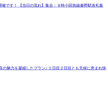
催です！ 【当日の流れ】集合：９時小田急線秦野駅改札集
良の魅力を凝縮したプラン♪ １日目２日目とも天候に恵まれ快