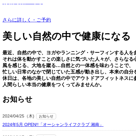
有機野菜つくり
さらに詳しく・ご予約
美しい⾃然の中で健康になる
最近、⾃然の中で、ヨガやランニング・サーフィンする⼈を
それは体を動かすことの楽しさに気づいた⼈々が、さらなる
⾵を感じる、⼤地を蹴る…⾃然との⼀体感を味わうことで、
忙しい⽇常のなかで閉じていた五感が動き出し、本来の⾃分
休⽇は、各地の美しい⾃然の中でアウトドアフィットネスに
⼈間らしい本当の健康をつくってみませんか。
お知らせ
2024/04/25（木)
お知らせ
2024年5月 OPEN!!「オーシャンライフクラブ 湘南」