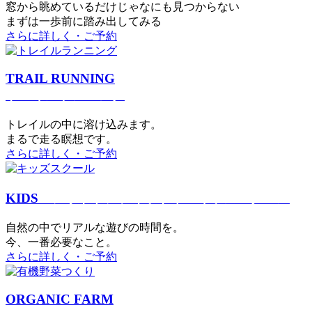
窓から眺めているだけじゃなにも見つからない
まずは一歩前に踏み出してみる
さらに詳しく・ご予約
TRAIL RUNNING
トレイルランニング
トレイルの中に溶け込みます。
まるで⾛る瞑想です。
さらに詳しく・ご予約
KIDS
アウトドアフィットネス
キッズスクール
⾃然の中でリアルな遊びの時間を。
今、⼀番必要なこと。
さらに詳しく・ご予約
ORGANIC FARM