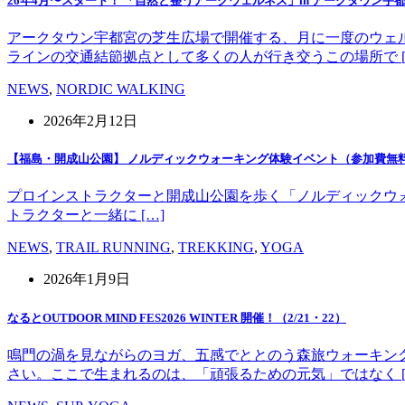
26年4月〜スタート！ 「自然と整うアークウェルネス」in アークタウン宇
アークタウン宇都宮の芝生広場で開催する、月に一度のウェ
ラインの交通結節拠点として多くの人が行き交うこの場所で [
NEWS
,
NORDIC WALKING
2026年2月12日
【福島・開成山公園】 ノルディックウォーキング体験イベント（参加費無
プロインストラクターと開成山公園を歩く「ノルディックウォーキング」
トラクターと一緒に […]
NEWS
,
TRAIL RUNNING
,
TREKKING
,
YOGA
2026年1月9日
なるとOUTDOOR MIND FES2026 WINTER 開催！（2/21・22）
鳴門の渦を見ながらのヨガ、五感でととのう森旅ウォーキン
さい。ここで生まれるのは、「頑張るための元気」ではなく [