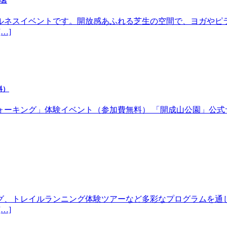
都宮
ルネスイベントです。開放感あふれる芝生の空間で、ヨガやピ
…]
料）
体験イベント（参加費無料） 「開成山公園」公式サイトhttps://w
グ、トレイルランニング体験ツアーなど多彩なプログラムを通
…]