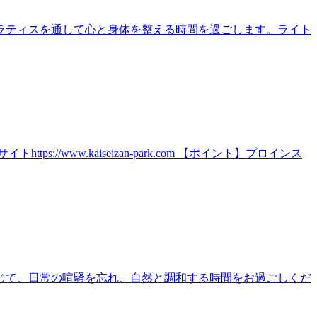
ラティスを通して心と身体を整える時間を過ごします。ライト
ww.kaiseizan-park.com 【ポイント】プロインス
じて、日常の喧騒を忘れ、自然と調和する時間をお過ごしくだ