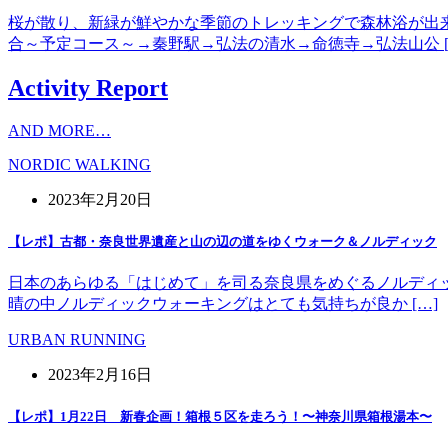
桜が散り、新緑が鮮やかな季節のトレッキングで森林浴が出
合～予定コース～→秦野駅→弘法の清水→命徳寺→弘法山公 [
Activity Report
AND MORE…
NORDIC WALKING
2023年2月20日
【レポ】古都・奈良世界遺産と山の辺の道をゆくウォーク＆ノルディック
日本のあらゆる「はじめて」を司る奈良県をめぐるノルディッ
晴の中ノルディックウォーキングはとても気持ちが良か […]
URBAN RUNNING
2023年2月16日
【レポ】1月22日 新春企画！箱根５区を走ろう！〜神奈川県箱根湯本〜