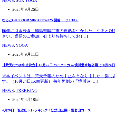
NEWS
,
SUP
,
YOGA
2025年9月26日
なるとOUTDOOR MIND FES2025 開催！（10/18）
昨年に引き続き、徳島県鳴門市の自然を生かした「なるとOUT 
さい。皆様のご参加、心よりお待ちしてお […]
NEWS
,
YOGA
2025年9月11日
【荒天につき中止決定】10月25日 パークヨガ in 境川遊水地公園（10月24日1
※本イベントは、荒天予報のため中止をとなりました。楽し
す。（10月24日15:00更新） 毎年恒例の「境川遊 […]
NEWS
,
TREKKING
2025年4月18日
4月26日 弘法山トレッキング！弘法山公園・吾妻山コース