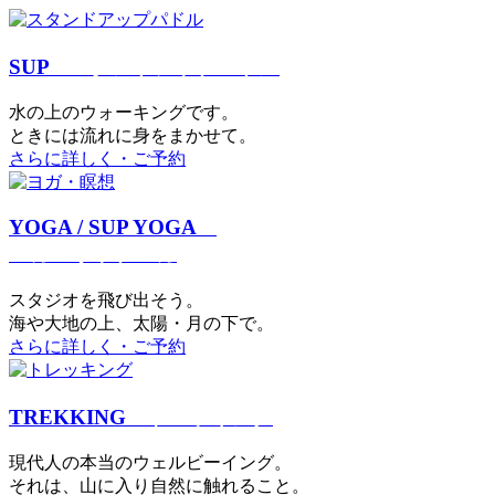
SUP
スタンドアップパドル
⽔の上のウォーキングです。
ときには流れに身をまかせて。
さらに詳しく・ご予約
YOGA / SUP YOGA
ヨガ・サップヨガ
スタジオを⾶び出そう。
海や大地の上、太陽・⽉の下で。
さらに詳しく・ご予約
TREKKING
トレッキング
現代⼈の本当のウェルビーイング。
それは、⼭に⼊り⾃然に触れること。