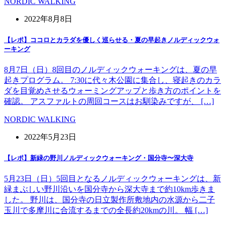
NORDIC WALKING
2022年8月8日
【レポ】ココロとカラダを優しく巡らせる・夏の早起きノルディックウォ
ーキング
8月7日（日）8回目のノルディックウォーキングは、夏の早
起きプログラム。 7:30に代々木公園に集合し、寝起きのカラ
ダを目覚めさせるウォーミングアップと歩き方のポイントを
確認。 アスファルトの周回コースはお馴染みですが、 […]
NORDIC WALKING
2022年5月23日
【レポ】新緑の野川ノルディックウォーキング・国分寺〜深大寺
5月23日（日）5回目となるノルディックウォーキングは、新
緑まぶしい野川沿いを国分寺から深大寺まで約10km歩きま
した。 野川は、国分寺の日立製作所敷地内の水源から二子
玉川で多摩川に合流するまでの全長約20kmの川。 幅 […]