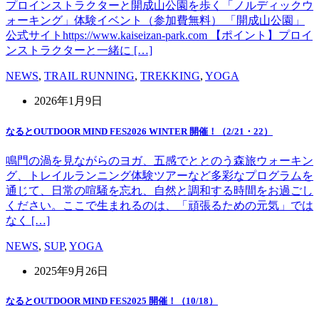
プロインストラクターと開成山公園を歩く「ノルディックウ
ォーキング」体験イベント（参加費無料） 「開成山公園」
公式サイトhttps://www.kaiseizan-park.com 【ポイント】プロイ
ンストラクターと一緒に […]
NEWS
,
TRAIL RUNNING
,
TREKKING
,
YOGA
2026年1月9日
なるとOUTDOOR MIND FES2026 WINTER 開催！（2/21・22）
鳴門の渦を見ながらのヨガ、五感でととのう森旅ウォーキン
グ、トレイルランニング体験ツアーなど多彩なプログラムを
通じて、日常の喧騒を忘れ、自然と調和する時間をお過ごし
ください。ここで生まれるのは、「頑張るための元気」では
なく […]
NEWS
,
SUP
,
YOGA
2025年9月26日
なるとOUTDOOR MIND FES2025 開催！（10/18）