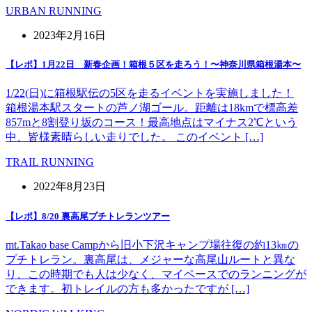
URBAN RUNNING
2023年2月16日
【レポ】1月22日 新春企画！箱根５区を走ろう！〜神奈川県箱根湯本〜
1/22(日)に箱根駅伝の5区を走るイベントを実施しました！
箱根湯本駅スタートの芦ノ湖ゴール。距離は18kmで標高差
857mと8割登り坂のコース！最高地点はマイナス2℃という
中、皆様素晴らしい走りでした。 このイベント […]
TRAIL RUNNING
2022年8月23日
【レポ】8/20 裏高尾プチトレランツアー
mt.Takao base Campから旧小下沢キャンプ場往復の約13㎞の
プチトレラン。裏高尾は、メジャーな高尾山ルートと異な
り、この時期でも人は少なく、マイペースでのランニングが
できます。初トレイルの方も多かったですが […]