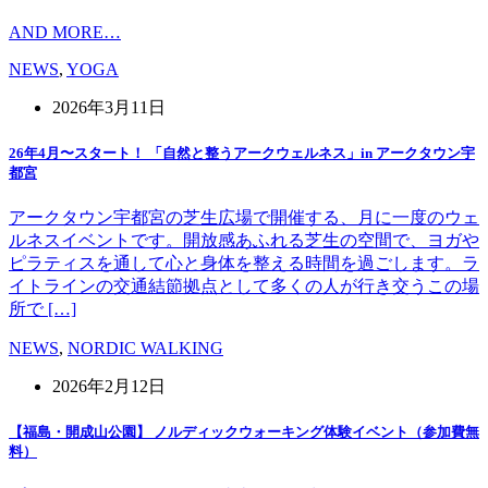
AND MORE…
NEWS
,
YOGA
2026年3月11日
26年4月〜スタート！ 「自然と整うアークウェルネス」in アークタウン宇
都宮
アークタウン宇都宮の芝生広場で開催する、月に一度のウェ
ルネスイベントです。開放感あふれる芝生の空間で、ヨガや
ピラティスを通して心と身体を整える時間を過ごします。ラ
イトラインの交通結節拠点として多くの人が行き交うこの場
所で […]
NEWS
,
NORDIC WALKING
2026年2月12日
【福島・開成山公園】 ノルディックウォーキング体験イベント（参加費無
料）