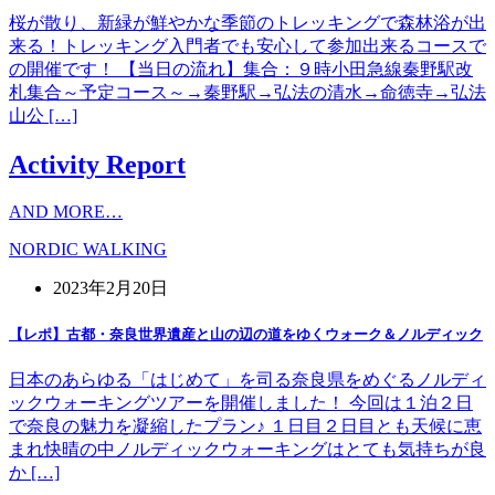
桜が散り、新緑が鮮やかな季節のトレッキングで森林浴が出
来る！トレッキング入門者でも安心して参加出来るコースで
の開催です！ 【当日の流れ】集合：９時小田急線秦野駅改
札集合～予定コース～→秦野駅→弘法の清水→命徳寺→弘法
山公 […]
Activity Report
AND MORE…
NORDIC WALKING
2023年2月20日
【レポ】古都・奈良世界遺産と山の辺の道をゆくウォーク＆ノルディック
日本のあらゆる「はじめて」を司る奈良県をめぐるノルディ
ックウォーキングツアーを開催しました！ 今回は１泊２日
で奈良の魅力を凝縮したプラン♪ １日目２日目とも天候に恵
まれ快晴の中ノルディックウォーキングはとても気持ちが良
か […]