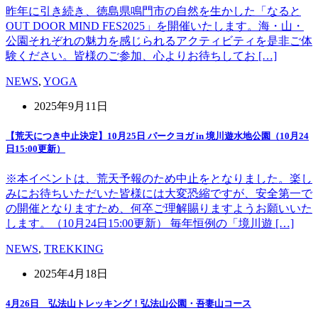
昨年に引き続き、徳島県鳴門市の自然を生かした「なると
OUT DOOR MIND FES2025」を開催いたします。海・山・
公園それぞれの魅力を感じられるアクティビティを是非ご体
験ください。皆様のご参加、心よりお待ちしてお […]
NEWS
,
YOGA
2025年9月11日
【荒天につき中止決定】10月25日 パークヨガ in 境川遊水地公園（10月24
日15:00更新）
※本イベントは、荒天予報のため中止をとなりました。楽し
みにお待ちいただいた皆様には大変恐縮ですが、安全第一で
の開催となりますため、何卒ご理解賜りますようお願いいた
します。（10月24日15:00更新） 毎年恒例の「境川遊 […]
NEWS
,
TREKKING
2025年4月18日
4月26日 弘法山トレッキング！弘法山公園・吾妻山コース