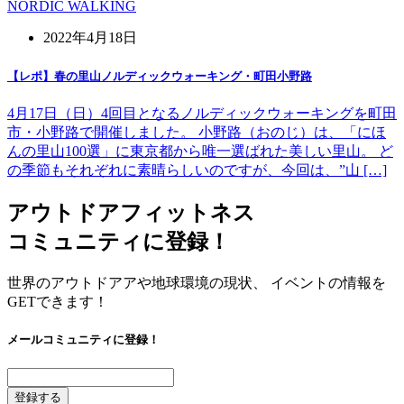
NORDIC WALKING
2022年4月18日
【レポ】春の里山ノルディックウォーキング・町田小野路
4月17日（日）4回目となるノルディックウォーキングを町田
市・小野路で開催しました。 小野路（おのじ）は、「にほ
んの里山100選」に東京都から唯一選ばれた美しい里山。 ど
の季節もそれぞれに素晴らしいのですが、今回は、”山 […]
アウトドアフィットネス
コミュニティに登録！
世界のアウトドアアや地球環境の現状、 イベントの情報を
GETできます！
メールコミュニティに登録！