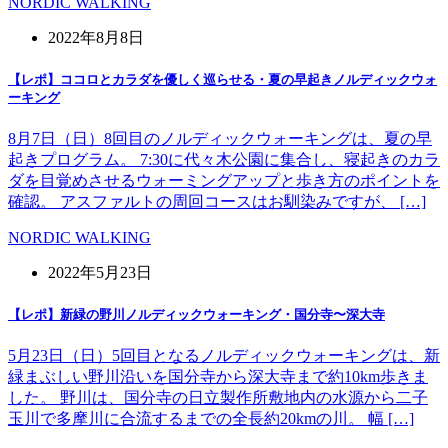
NORDIC WALKING
2022年8月8日
【レポ】ココロとカラダを優しく巡らせる・夏の早起きノルディックウォ
ーキング
8月7日（日）8回目のノルディックウォーキングは、夏の早
起きプログラム。 7:30に代々木公園に集合し、寝起きのカラ
ダを目覚めさせるウォーミングアップと歩き方のポイントを
確認。 アスファルトの周回コースはお馴染みですが、 […]
NORDIC WALKING
2022年5月23日
【レポ】新緑の野川ノルディックウォーキング・国分寺〜深大寺
5月23日（日）5回目となるノルディックウォーキングは、新
緑まぶしい野川沿いを国分寺から深大寺まで約10km歩きま
した。 野川は、国分寺の日立製作所敷地内の水源から二子
玉川で多摩川に合流するまでの全長約20kmの川。 幅 […]