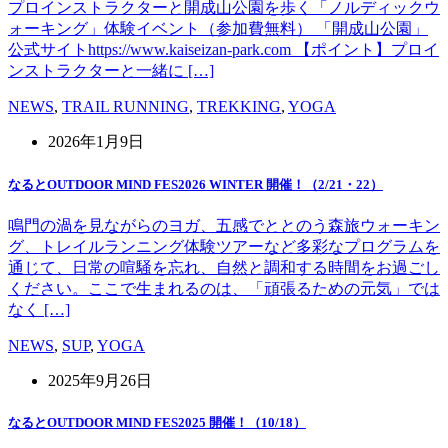
プロインストラクターと開成山公園を歩く「ノルディックウ
ォーキング」体験イベント（参加費無料） 「開成山公園」
公式サイトhttps://www.kaiseizan-park.com 【ポイント】プロイ
ンストラクターと一緒に […]
NEWS
,
TRAIL RUNNING
,
TREKKING
,
YOGA
2026年1月9日
なるとOUTDOOR MIND FES2026 WINTER 開催！（2/21・22）
鳴門の渦を見ながらのヨガ、五感でととのう森旅ウォーキン
グ、トレイルランニング体験ツアーなど多彩なプログラムを
通じて、日常の喧騒を忘れ、自然と調和する時間をお過ごし
ください。ここで生まれるのは、「頑張るための元気」では
なく […]
NEWS
,
SUP
,
YOGA
2025年9月26日
なるとOUTDOOR MIND FES2025 開催！（10/18）