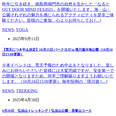
昨年に引き続き、徳島県鳴門市の自然を生かした「なると
OUT DOOR MIND FES2025」を開催いたします。海・山・
公園それぞれの魅力を感じられるアクティビティを是非ご体
験ください。皆様のご参加、心よりお待ちしてお […]
NEWS
,
YOGA
2025年9月11日
【荒天につき中止決定】10月25日 パークヨガ in 境川遊水地公園（10月24
日15:00更新）
※本イベントは、荒天予報のため中止をとなりました。楽し
みにお待ちいただいた皆様には大変恐縮ですが、安全第一で
の開催となりますため、何卒ご理解賜りますようお願いいた
します。（10月24日15:00更新） 毎年恒例の「境川遊 […]
NEWS
,
TREKKING
2025年4月18日
4月26日 弘法山トレッキング！弘法山公園・吾妻山コース