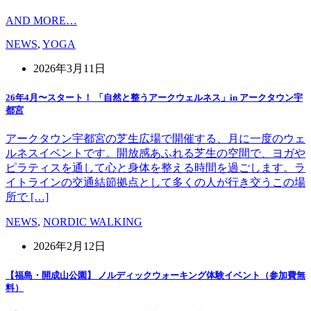
AND MORE…
NEWS
,
YOGA
2026年3月11日
26年4月〜スタート！ 「自然と整うアークウェルネス」in アークタウン宇
都宮
アークタウン宇都宮の芝生広場で開催する、月に一度のウェ
ルネスイベントです。開放感あふれる芝生の空間で、ヨガや
ピラティスを通して心と身体を整える時間を過ごします。ラ
イトラインの交通結節拠点として多くの人が行き交うこの場
所で […]
NEWS
,
NORDIC WALKING
2026年2月12日
【福島・開成山公園】 ノルディックウォーキング体験イベント（参加費無
料）