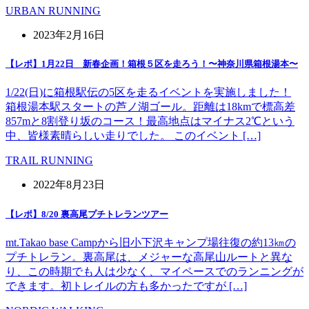
URBAN RUNNING
2023年2月16日
【レポ】1月22日 新春企画！箱根５区を走ろう！〜神奈川県箱根湯本〜
1/22(日)に箱根駅伝の5区を走るイベントを実施しました！
箱根湯本駅スタートの芦ノ湖ゴール。距離は18kmで標高差
857mと8割登り坂のコース！最高地点はマイナス2℃という
中、皆様素晴らしい走りでした。 このイベント […]
TRAIL RUNNING
2022年8月23日
【レポ】8/20 裏高尾プチトレランツアー
mt.Takao base Campから旧小下沢キャンプ場往復の約13㎞の
プチトレラン。裏高尾は、メジャーな高尾山ルートと異な
り、この時期でも人は少なく、マイペースでのランニングが
できます。初トレイルの方も多かったですが […]