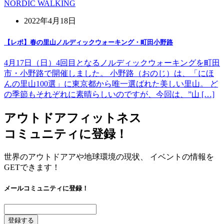
NORDIC WALKING
2022年4月18日
【レポ】春の里山ノルディックウォーキング・町田小野路
4月17日（日）4回目となるノルディックウォーキングを町田
市・小野路で開催しました。 小野路（おのじ）は、「にほ
んの里山100選」に東京都から唯一選ばれた美しい里山。 ど
の季節もそれぞれに素晴らしいのですが、今回は、”山 […]
アウトドアフィットネス
コミュニティに登録！
世界のアウトドアアや地球環境の現状、 イベントの情報を
GETできます！
メールコミュニティに登録！