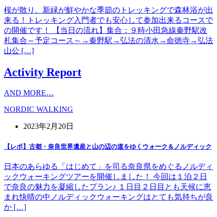
桜が散り、新緑が鮮やかな季節のトレッキングで森林浴が出
来る！トレッキング入門者でも安心して参加出来るコースで
の開催です！ 【当日の流れ】集合：９時小田急線秦野駅改
札集合～予定コース～→秦野駅→弘法の清水→命徳寺→弘法
山公 […]
Activity Report
AND MORE…
NORDIC WALKING
2023年2月20日
【レポ】古都・奈良世界遺産と山の辺の道をゆくウォーク＆ノルディック
日本のあらゆる「はじめて」を司る奈良県をめぐるノルディ
ックウォーキングツアーを開催しました！ 今回は１泊２日
で奈良の魅力を凝縮したプラン♪ １日目２日目とも天候に恵
まれ快晴の中ノルディックウォーキングはとても気持ちが良
か […]