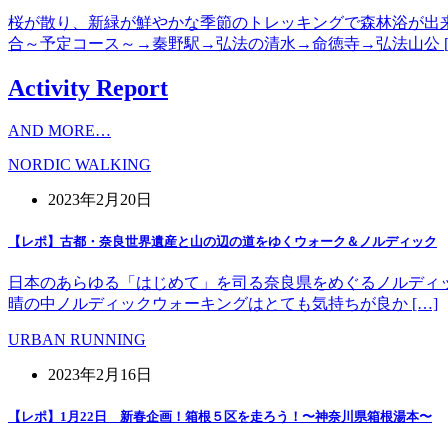
桜が散り、新緑が鮮やかな季節のトレッキングで森林浴が出
合～予定コース～→秦野駅→弘法の清水→命徳寺→弘法山公 [
Activity Report
AND MORE…
NORDIC WALKING
2023年2月20日
【レポ】古都・奈良世界遺産と山の辺の道をゆくウォーク＆ノルディック
日本のあらゆる「はじめて」を司る奈良県をめぐるノルディッ
晴の中ノルディックウォーキングはとても気持ちが良か […]
URBAN RUNNING
2023年2月16日
【レポ】1月22日 新春企画！箱根５区を走ろう！〜神奈川県箱根湯本〜