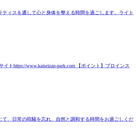
ラティスを通して心と身体を整える時間を過ごします。ライト
ww.kaiseizan-park.com 【ポイント】プロインス
じて、日常の喧騒を忘れ、自然と調和する時間をお過ごしくだ