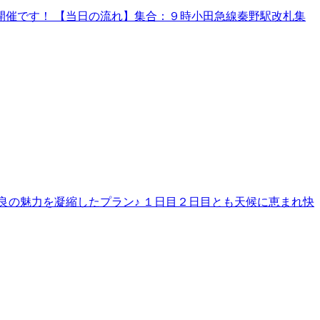
催です！ 【当日の流れ】集合：９時小田急線秦野駅改札集
良の魅力を凝縮したプラン♪ １日目２日目とも天候に恵まれ快