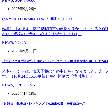
NEWS
,
SUP
,
YOGA
2025年9月26日
なるとOUTDOOR MIND FES2025 開催！（10/18）
昨年に引き続き、徳島県鳴門市の自然を生かした「なるとOUT 
さい。皆様のご参加、心よりお待ちしてお […]
NEWS
,
YOGA
2025年9月11日
【荒天につき中止決定】10月25日 パークヨガ in 境川遊水地公園（10月24日1
※本イベントは、荒天予報のため中止をとなりました。楽し
す。（10月24日15:00更新） 毎年恒例の「境川遊 […]
NEWS
,
TREKKING
2025年4月18日
4月26日 弘法山トレッキング！弘法山公園・吾妻山コース