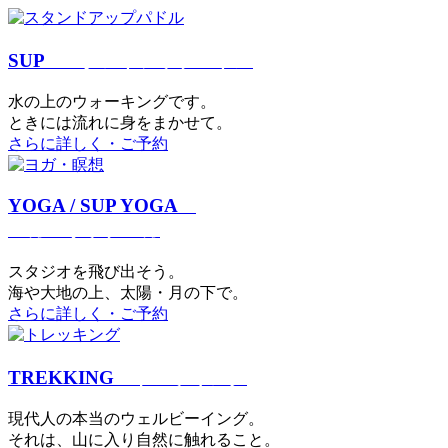
SUP
スタンドアップパドル
⽔の上のウォーキングです。
ときには流れに身をまかせて。
さらに詳しく・ご予約
YOGA / SUP YOGA
ヨガ・サップヨガ
スタジオを⾶び出そう。
海や大地の上、太陽・⽉の下で。
さらに詳しく・ご予約
TREKKING
トレッキング
現代⼈の本当のウェルビーイング。
それは、⼭に⼊り⾃然に触れること。