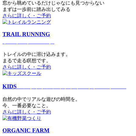
窓から眺めているだけじゃなにも見つからない
まずは一歩前に踏み出してみる
さらに詳しく・ご予約
TRAIL RUNNING
トレイルランニング
トレイルの中に溶け込みます。
まるで⾛る瞑想です。
さらに詳しく・ご予約
KIDS
アウトドアフィットネス
キッズスクール
⾃然の中でリアルな遊びの時間を。
今、⼀番必要なこと。
さらに詳しく・ご予約
ORGANIC FARM