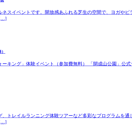
都宮
ルネスイベントです。開放感あふれる芝生の空間で、ヨガやピ
…]
料）
体験イベント（参加費無料） 「開成山公園」公式サイトhttps://w
グ、トレイルランニング体験ツアーなど多彩なプログラムを通
…]