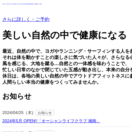
有機野菜つくり
さらに詳しく・ご予約
美しい⾃然の中で健康になる
最近、⾃然の中で、ヨガやランニング・サーフィンする⼈を
それは体を動かすことの楽しさに気づいた⼈々が、さらなる
⾵を感じる、⼤地を蹴る…⾃然との⼀体感を味わうことで、
忙しい⽇常のなかで閉じていた五感が動き出し、本来の⾃分
休⽇は、各地の美しい⾃然の中でアウトドアフィットネスに
⼈間らしい本当の健康をつくってみませんか。
お知らせ
2024/04/25（木)
お知らせ
2024年5月 OPEN!!「オーシャンライフクラブ 湘南」