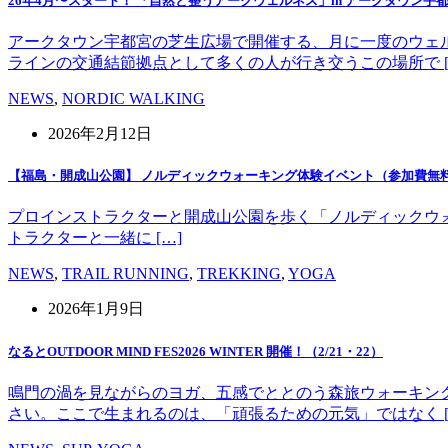
26年4月〜スタート！ 「自然と整うアークウェルネス」in アークタウン宇
アークタウン宇都宮の芝生広場で開催する、月に一度のウェ
ラインの交通結節拠点として多くの人が行き交うこの場所で [
NEWS
,
NORDIC WALKING
2026年2月12日
【福島・開成山公園】 ノルディックウォーキング体験イベント（参加費無
プロインストラクターと開成山公園を歩く「ノルディックウォーキング」
トラクターと一緒に […]
NEWS
,
TRAIL RUNNING
,
TREKKING
,
YOGA
2026年1月9日
なるとOUTDOOR MIND FES2026 WINTER 開催！（2/21・22）
鳴門の渦を見ながらのヨガ、五感でととのう森旅ウォーキン
さい。ここで生まれるのは、「頑張るための元気」ではなく [