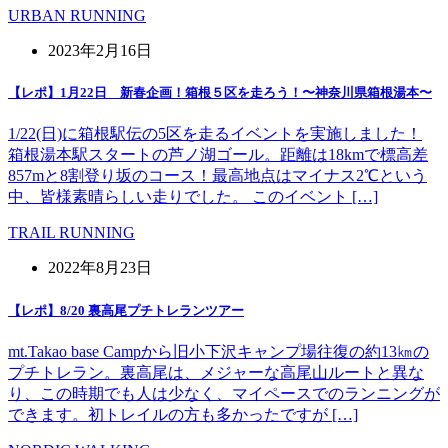
URBAN RUNNING
2023年2月16日
【レポ】1月22日 新春企画！箱根５区を走ろう！〜神奈川県箱根湯本〜
1/22(日)に箱根駅伝の5区を走るイベントを実施しました！
箱根湯本駅スタートの芦ノ湖ゴール。距離は18kmで標高差
857mと8割登り坂のコース！最高地点はマイナス2℃という
中、皆様素晴らしい走りでした。 このイベント […]
TRAIL RUNNING
2022年8月23日
【レポ】8/20 裏高尾プチトレランツアー
mt.Takao base Campから旧小下沢キャンプ場往復の約13㎞の
プチトレラン。裏高尾は、メジャーな高尾山ルートと異な
り、この時期でも人は少なく、マイペースでのランニングが
できます。初トレイルの方も多かったですが […]