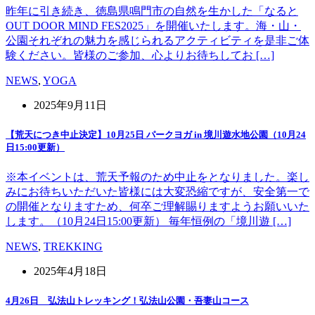
昨年に引き続き、徳島県鳴門市の自然を生かした「なると
OUT DOOR MIND FES2025」を開催いたします。海・山・
公園それぞれの魅力を感じられるアクティビティを是非ご体
験ください。皆様のご参加、心よりお待ちしてお […]
NEWS
,
YOGA
2025年9月11日
【荒天につき中止決定】10月25日 パークヨガ in 境川遊水地公園（10月24
日15:00更新）
※本イベントは、荒天予報のため中止をとなりました。楽し
みにお待ちいただいた皆様には大変恐縮ですが、安全第一で
の開催となりますため、何卒ご理解賜りますようお願いいた
します。（10月24日15:00更新） 毎年恒例の「境川遊 […]
NEWS
,
TREKKING
2025年4月18日
4月26日 弘法山トレッキング！弘法山公園・吾妻山コース