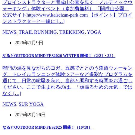
プロインストラクターと開成山公園を歩く「ノルディックウ
ォーキング」体験イベント（参加費無料） 「開成山公園」
公式サイトhttps://www.kaiseizan-park.com 【ポイント】プロイ
ンストラクターと一緒に […]
NEWS
,
TRAIL RUNNING
,
TREKKING
,
YOGA
2026年1月9日
なるとOUTDOOR MIND FES2026 WINTER 開催！（2/21・22）
鳴門の渦を見ながらのヨガ、五感でととのう森旅ウォーキン
グ、トレイルランニング体験ツアーなど多彩なプログラムを
通じて、日常の喧騒を忘れ、自然と調和する時間をお過ごし
ください。ここで生まれるのは、「頑張るための元気」では
なく […]
NEWS
,
SUP
,
YOGA
2025年9月26日
なるとOUTDOOR MIND FES2025 開催！（10/18）