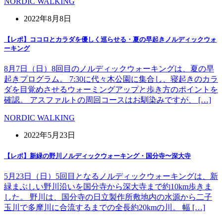
NORDIC WALKING
2022年8月8日
【レポ】ココロとカラダを優しく巡らせる・夏の早起きノルディックウォ
ーキング
8月7日（日）8回目のノルディックウォーキングは、夏の早
起きプログラム。 7:30に代々木公園に集合し、寝起きのカラ
ダを目覚めさせるウォーミングアップと歩き方のポイントを
確認。 アスファルトの周回コースはお馴染みですが、 […]
NORDIC WALKING
2022年5月23日
【レポ】新緑の野川ノルディックウォーキング・国分寺〜深大寺
5月23日（日）5回目となるノルディックウォーキングは、新
緑まぶしい野川沿いを国分寺から深大寺まで約10km歩きま
した。 野川は、国分寺の日立製作所敷地内の水源から二子
玉川で多摩川に合流するまでの全長約20kmの川。 幅 […]