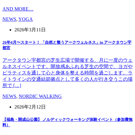
AND MORE…
NEWS
,
YOGA
2026年3月11日
26年4月〜スタート！ 「自然と整うアークウェルネス」in アークタウン宇
都宮
アークタウン宇都宮の芝生広場で開催する、月に一度のウェ
ルネスイベントです。開放感あふれる芝生の空間で、ヨガや
ピラティスを通して心と身体を整える時間を過ごします。ラ
イトラインの交通結節拠点として多くの人が行き交うこの場
所で […]
NEWS
,
NORDIC WALKING
2026年2月12日
【福島・開成山公園】 ノルディックウォーキング体験イベント（参加費無
料）