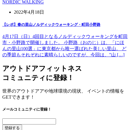
NORDIC WALKING
2022年4月18日
【レポ】春の里山ノルディックウォーキング・町田小野路
4月17日（日）4回目となるノルディックウォーキングを町田
市・小野路で開催しました。 小野路（おのじ）は、「にほ
んの里山100選」に東京都から唯一選ばれた美しい里山。 ど
の季節もそれぞれに素晴らしいのですが、今回は、”山 […]
アウトドアフィットネス
コミュニティに登録！
世界のアウトドアアや地球環境の現状、 イベントの情報を
GETできます！
メールコミュニティに登録！