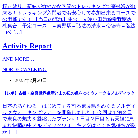
桜が散り、新緑が鮮やかな季節のトレッキングで森林浴が出
来る！トレッキング入門者でも安心して参加出来るコースで
の開催です！ 【当日の流れ】集合：９時小田急線秦野駅改
札集合～予定コース～→秦野駅→弘法の清水→命徳寺→弘法
山公 […]
Activity Report
AND MORE…
NORDIC WALKING
2023年2月20日
【レポ】古都・奈良世界遺産と山の辺の道をゆくウォーク＆ノルディック
日本のあらゆる「はじめて」を司る奈良県をめぐるノルディ
ックウォーキングツアーを開催しました！ 今回は１泊２日
で奈良の魅力を凝縮したプラン♪ １日目２日目とも天候に恵
まれ快晴の中ノルディックウォーキングはとても気持ちが良
か […]