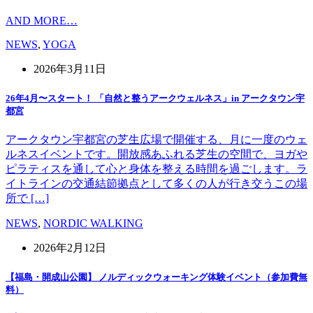
AND MORE…
NEWS
,
YOGA
2026年3月11日
26年4月〜スタート！ 「自然と整うアークウェルネス」in アークタウン宇
都宮
アークタウン宇都宮の芝生広場で開催する、月に一度のウェ
ルネスイベントです。開放感あふれる芝生の空間で、ヨガや
ピラティスを通して心と身体を整える時間を過ごします。ラ
イトラインの交通結節拠点として多くの人が行き交うこの場
所で […]
NEWS
,
NORDIC WALKING
2026年2月12日
【福島・開成山公園】 ノルディックウォーキング体験イベント（参加費無
料）