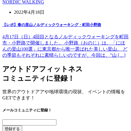
NORDIC WALKING
2022年4月18日
【レポ】春の里山ノルディックウォーキング・町田小野路
4月17日（日）4回目となるノルディックウォーキングを町田
市・小野路で開催しました。 小野路（おのじ）は、「にほ
んの里山100選」に東京都から唯一選ばれた美しい里山。 ど
の季節もそれぞれに素晴らしいのですが、今回は、”山 […]
アウトドアフィットネス
コミュニティに登録！
世界のアウトドアアや地球環境の現状、 イベントの情報を
GETできます！
メールコミュニティに登録！