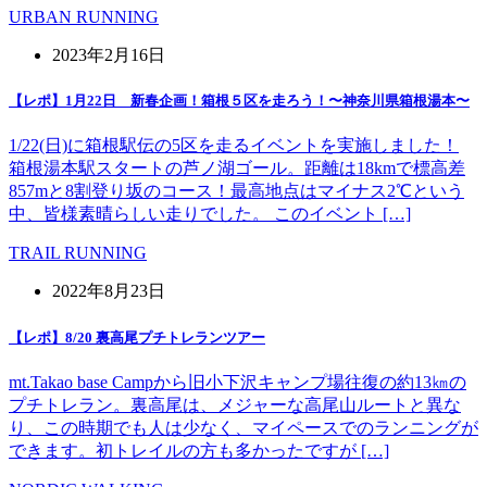
URBAN RUNNING
2023年2月16日
【レポ】1月22日 新春企画！箱根５区を走ろう！〜神奈川県箱根湯本〜
1/22(日)に箱根駅伝の5区を走るイベントを実施しました！
箱根湯本駅スタートの芦ノ湖ゴール。距離は18kmで標高差
857mと8割登り坂のコース！最高地点はマイナス2℃という
中、皆様素晴らしい走りでした。 このイベント […]
TRAIL RUNNING
2022年8月23日
【レポ】8/20 裏高尾プチトレランツアー
mt.Takao base Campから旧小下沢キャンプ場往復の約13㎞の
プチトレラン。裏高尾は、メジャーな高尾山ルートと異な
り、この時期でも人は少なく、マイペースでのランニングが
できます。初トレイルの方も多かったですが […]