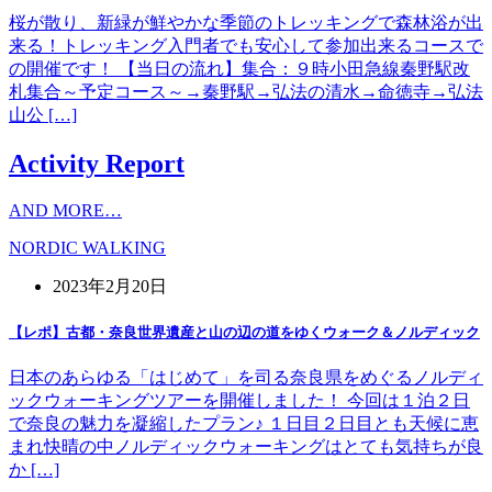
桜が散り、新緑が鮮やかな季節のトレッキングで森林浴が出
来る！トレッキング入門者でも安心して参加出来るコースで
の開催です！ 【当日の流れ】集合：９時小田急線秦野駅改
札集合～予定コース～→秦野駅→弘法の清水→命徳寺→弘法
山公 […]
Activity Report
AND MORE…
NORDIC WALKING
2023年2月20日
【レポ】古都・奈良世界遺産と山の辺の道をゆくウォーク＆ノルディック
日本のあらゆる「はじめて」を司る奈良県をめぐるノルディ
ックウォーキングツアーを開催しました！ 今回は１泊２日
で奈良の魅力を凝縮したプラン♪ １日目２日目とも天候に恵
まれ快晴の中ノルディックウォーキングはとても気持ちが良
か […]