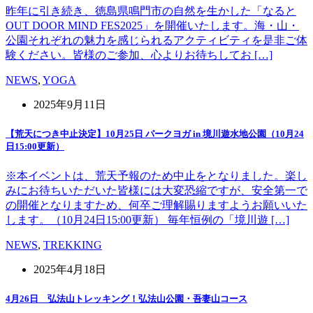
昨年に引き続き、徳島県鳴門市の自然を生かした「なると
OUT DOOR MIND FES2025」を開催いたします。海・山・
公園それぞれの魅力を感じられるアクティビティを是非ご体
験ください。皆様のご参加、心よりお待ちしてお […]
NEWS
,
YOGA
2025年9月11日
【荒天につき中止決定】10月25日 パークヨガ in 境川遊水地公園（10月24
日15:00更新）
※本イベントは、荒天予報のため中止をとなりました。楽し
みにお待ちいただいた皆様には大変恐縮ですが、安全第一で
の開催となりますため、何卒ご理解賜りますようお願いいた
します。（10月24日15:00更新） 毎年恒例の「境川遊 […]
NEWS
,
TREKKING
2025年4月18日
4月26日 弘法山トレッキング！弘法山公園・吾妻山コース