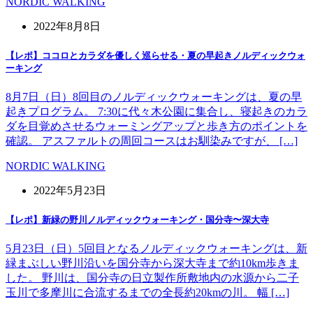
NORDIC WALKING
2022年8月8日
【レポ】ココロとカラダを優しく巡らせる・夏の早起きノルディックウォ
ーキング
8月7日（日）8回目のノルディックウォーキングは、夏の早
起きプログラム。 7:30に代々木公園に集合し、寝起きのカラ
ダを目覚めさせるウォーミングアップと歩き方のポイントを
確認。 アスファルトの周回コースはお馴染みですが、 […]
NORDIC WALKING
2022年5月23日
【レポ】新緑の野川ノルディックウォーキング・国分寺〜深大寺
5月23日（日）5回目となるノルディックウォーキングは、新
緑まぶしい野川沿いを国分寺から深大寺まで約10km歩きま
した。 野川は、国分寺の日立製作所敷地内の水源から二子
玉川で多摩川に合流するまでの全長約20kmの川。 幅 […]