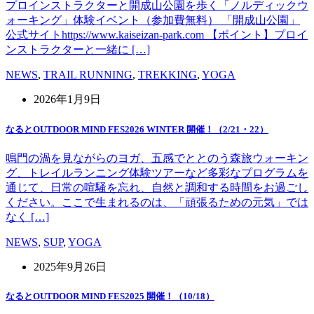
プロインストラクターと開成山公園を歩く「ノルディックウ
ォーキング」体験イベント（参加費無料） 「開成山公園」
公式サイトhttps://www.kaiseizan-park.com 【ポイント】プロイ
ンストラクターと一緒に […]
NEWS
,
TRAIL RUNNING
,
TREKKING
,
YOGA
2026年1月9日
なるとOUTDOOR MIND FES2026 WINTER 開催！（2/21・22）
鳴門の渦を見ながらのヨガ、五感でととのう森旅ウォーキン
グ、トレイルランニング体験ツアーなど多彩なプログラムを
通じて、日常の喧騒を忘れ、自然と調和する時間をお過ごし
ください。ここで生まれるのは、「頑張るための元気」では
なく […]
NEWS
,
SUP
,
YOGA
2025年9月26日
なるとOUTDOOR MIND FES2025 開催！（10/18）