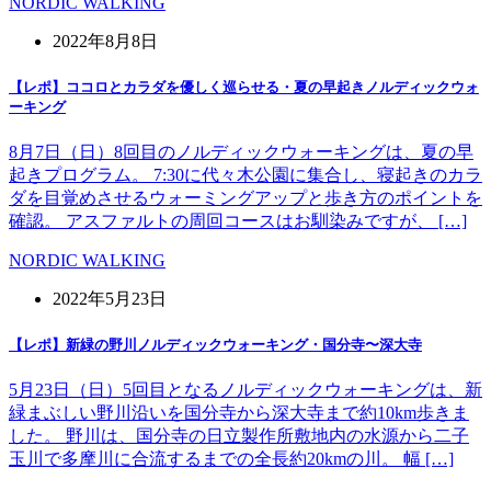
NORDIC WALKING
2022年8月8日
【レポ】ココロとカラダを優しく巡らせる・夏の早起きノルディックウォ
ーキング
8月7日（日）8回目のノルディックウォーキングは、夏の早
起きプログラム。 7:30に代々木公園に集合し、寝起きのカラ
ダを目覚めさせるウォーミングアップと歩き方のポイントを
確認。 アスファルトの周回コースはお馴染みですが、 […]
NORDIC WALKING
2022年5月23日
【レポ】新緑の野川ノルディックウォーキング・国分寺〜深大寺
5月23日（日）5回目となるノルディックウォーキングは、新
緑まぶしい野川沿いを国分寺から深大寺まで約10km歩きま
した。 野川は、国分寺の日立製作所敷地内の水源から二子
玉川で多摩川に合流するまでの全長約20kmの川。 幅 […]