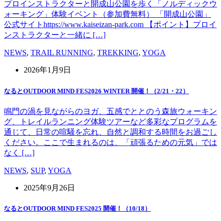
プロインストラクターと開成山公園を歩く「ノルディックウ
ォーキング」体験イベント（参加費無料） 「開成山公園」
公式サイトhttps://www.kaiseizan-park.com 【ポイント】プロイ
ンストラクターと一緒に […]
NEWS
,
TRAIL RUNNING
,
TREKKING
,
YOGA
2026年1月9日
なるとOUTDOOR MIND FES2026 WINTER 開催！（2/21・22）
鳴門の渦を見ながらのヨガ、五感でととのう森旅ウォーキン
グ、トレイルランニング体験ツアーなど多彩なプログラムを
通じて、日常の喧騒を忘れ、自然と調和する時間をお過ごし
ください。ここで生まれるのは、「頑張るための元気」では
なく […]
NEWS
,
SUP
,
YOGA
2025年9月26日
なるとOUTDOOR MIND FES2025 開催！（10/18）