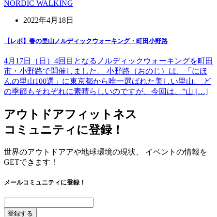
NORDIC WALKING
2022年4月18日
【レポ】春の里山ノルディックウォーキング・町田小野路
4月17日（日）4回目となるノルディックウォーキングを町田
市・小野路で開催しました。 小野路（おのじ）は、「にほ
んの里山100選」に東京都から唯一選ばれた美しい里山。 ど
の季節もそれぞれに素晴らしいのですが、今回は、”山 […]
アウトドアフィットネス
コミュニティに登録！
世界のアウトドアアや地球環境の現状、 イベントの情報を
GETできます！
メールコミュニティに登録！