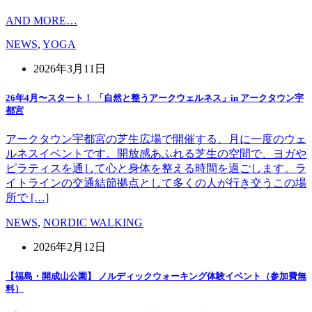
AND MORE…
NEWS
,
YOGA
2026年3月11日
26年4月〜スタート！ 「自然と整うアークウェルネス」in アークタウン宇
都宮
アークタウン宇都宮の芝生広場で開催する、月に一度のウェ
ルネスイベントです。開放感あふれる芝生の空間で、ヨガや
ピラティスを通して心と身体を整える時間を過ごします。ラ
イトラインの交通結節拠点として多くの人が行き交うこの場
所で […]
NEWS
,
NORDIC WALKING
2026年2月12日
【福島・開成山公園】 ノルディックウォーキング体験イベント（参加費無
料）