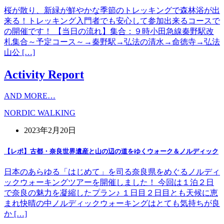
桜が散り、新緑が鮮やかな季節のトレッキングで森林浴が出
来る！トレッキング入門者でも安心して参加出来るコースで
の開催です！ 【当日の流れ】集合：９時小田急線秦野駅改
札集合～予定コース～→秦野駅→弘法の清水→命徳寺→弘法
山公 […]
Activity Report
AND MORE…
NORDIC WALKING
2023年2月20日
【レポ】古都・奈良世界遺産と山の辺の道をゆくウォーク＆ノルディック
日本のあらゆる「はじめて」を司る奈良県をめぐるノルディ
ックウォーキングツアーを開催しました！ 今回は１泊２日
で奈良の魅力を凝縮したプラン♪ １日目２日目とも天候に恵
まれ快晴の中ノルディックウォーキングはとても気持ちが良
か […]