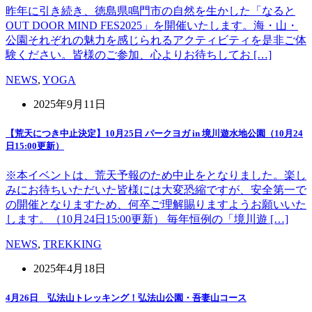
昨年に引き続き、徳島県鳴門市の自然を生かした「なると
OUT DOOR MIND FES2025」を開催いたします。海・山・
公園それぞれの魅力を感じられるアクティビティを是非ご体
験ください。皆様のご参加、心よりお待ちしてお […]
NEWS
,
YOGA
2025年9月11日
【荒天につき中止決定】10月25日 パークヨガ in 境川遊水地公園（10月24
日15:00更新）
※本イベントは、荒天予報のため中止をとなりました。楽し
みにお待ちいただいた皆様には大変恐縮ですが、安全第一で
の開催となりますため、何卒ご理解賜りますようお願いいた
します。（10月24日15:00更新） 毎年恒例の「境川遊 […]
NEWS
,
TREKKING
2025年4月18日
4月26日 弘法山トレッキング！弘法山公園・吾妻山コース