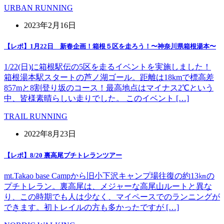
URBAN RUNNING
2023年2月16日
【レポ】1月22日 新春企画！箱根５区を走ろう！〜神奈川県箱根湯本〜
1/22(日)に箱根駅伝の5区を走るイベントを実施しました！
箱根湯本駅スタートの芦ノ湖ゴール。距離は18kmで標高差
857mと8割登り坂のコース！最高地点はマイナス2℃という
中、皆様素晴らしい走りでした。 このイベント […]
TRAIL RUNNING
2022年8月23日
【レポ】8/20 裏高尾プチトレランツアー
mt.Takao base Campから旧小下沢キャンプ場往復の約13㎞の
プチトレラン。裏高尾は、メジャーな高尾山ルートと異な
り、この時期でも人は少なく、マイペースでのランニングが
できます。初トレイルの方も多かったですが […]