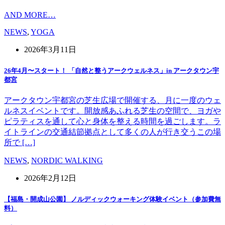
AND MORE…
NEWS
,
YOGA
2026年3月11日
26年4月〜スタート！ 「自然と整うアークウェルネス」in アークタウン宇
都宮
アークタウン宇都宮の芝生広場で開催する、月に一度のウェ
ルネスイベントです。開放感あふれる芝生の空間で、ヨガや
ピラティスを通して心と身体を整える時間を過ごします。ラ
イトラインの交通結節拠点として多くの人が行き交うこの場
所で […]
NEWS
,
NORDIC WALKING
2026年2月12日
【福島・開成山公園】 ノルディックウォーキング体験イベント（参加費無
料）