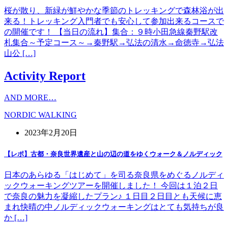
桜が散り、新緑が鮮やかな季節のトレッキングで森林浴が出
来る！トレッキング入門者でも安心して参加出来るコースで
の開催です！ 【当日の流れ】集合：９時小田急線秦野駅改
札集合～予定コース～→秦野駅→弘法の清水→命徳寺→弘法
山公 […]
Activity Report
AND MORE…
NORDIC WALKING
2023年2月20日
【レポ】古都・奈良世界遺産と山の辺の道をゆくウォーク＆ノルディック
日本のあらゆる「はじめて」を司る奈良県をめぐるノルディ
ックウォーキングツアーを開催しました！ 今回は１泊２日
で奈良の魅力を凝縮したプラン♪ １日目２日目とも天候に恵
まれ快晴の中ノルディックウォーキングはとても気持ちが良
か […]