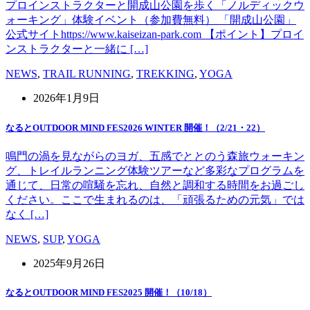
プロインストラクターと開成山公園を歩く「ノルディックウ
ォーキング」体験イベント（参加費無料） 「開成山公園」
公式サイトhttps://www.kaiseizan-park.com 【ポイント】プロイ
ンストラクターと一緒に […]
NEWS
,
TRAIL RUNNING
,
TREKKING
,
YOGA
2026年1月9日
なるとOUTDOOR MIND FES2026 WINTER 開催！（2/21・22）
鳴門の渦を見ながらのヨガ、五感でととのう森旅ウォーキン
グ、トレイルランニング体験ツアーなど多彩なプログラムを
通じて、日常の喧騒を忘れ、自然と調和する時間をお過ごし
ください。ここで生まれるのは、「頑張るための元気」では
なく […]
NEWS
,
SUP
,
YOGA
2025年9月26日
なるとOUTDOOR MIND FES2025 開催！（10/18）