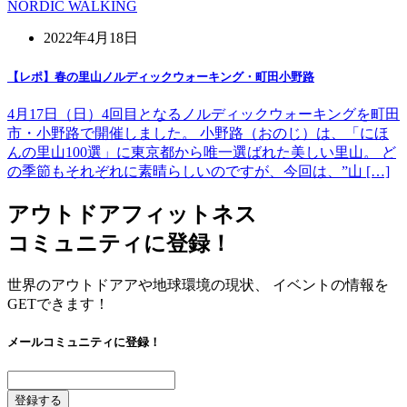
NORDIC WALKING
2022年4月18日
【レポ】春の里山ノルディックウォーキング・町田小野路
4月17日（日）4回目となるノルディックウォーキングを町田
市・小野路で開催しました。 小野路（おのじ）は、「にほ
んの里山100選」に東京都から唯一選ばれた美しい里山。 ど
の季節もそれぞれに素晴らしいのですが、今回は、”山 […]
アウトドアフィットネス
コミュニティに登録！
世界のアウトドアアや地球環境の現状、 イベントの情報を
GETできます！
メールコミュニティに登録！