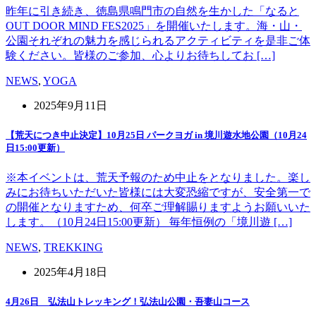
昨年に引き続き、徳島県鳴門市の自然を生かした「なると
OUT DOOR MIND FES2025」を開催いたします。海・山・
公園それぞれの魅力を感じられるアクティビティを是非ご体
験ください。皆様のご参加、心よりお待ちしてお […]
NEWS
,
YOGA
2025年9月11日
【荒天につき中止決定】10月25日 パークヨガ in 境川遊水地公園（10月24
日15:00更新）
※本イベントは、荒天予報のため中止をとなりました。楽し
みにお待ちいただいた皆様には大変恐縮ですが、安全第一で
の開催となりますため、何卒ご理解賜りますようお願いいた
します。（10月24日15:00更新） 毎年恒例の「境川遊 […]
NEWS
,
TREKKING
2025年4月18日
4月26日 弘法山トレッキング！弘法山公園・吾妻山コース