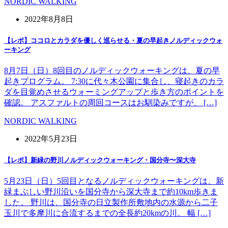
NORDIC WALKING
2022年8月8日
【レポ】ココロとカラダを優しく巡らせる・夏の早起きノルディックウォ
ーキング
8月7日（日）8回目のノルディックウォーキングは、夏の早
起きプログラム。 7:30に代々木公園に集合し、寝起きのカラ
ダを目覚めさせるウォーミングアップと歩き方のポイントを
確認。 アスファルトの周回コースはお馴染みですが、 […]
NORDIC WALKING
2022年5月23日
【レポ】新緑の野川ノルディックウォーキング・国分寺〜深大寺
5月23日（日）5回目となるノルディックウォーキングは、新
緑まぶしい野川沿いを国分寺から深大寺まで約10km歩きま
した。 野川は、国分寺の日立製作所敷地内の水源から二子
玉川で多摩川に合流するまでの全長約20kmの川。 幅 […]