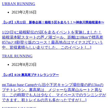
URBAN RUNNING
2023年2月16日
【レポ】1月22日 新春企画！箱根５区を走ろう！〜神奈川県箱根湯本〜
1/22(日)に箱根駅伝の5区を走るイベントを実施しました！
箱根湯本駅スタートの芦ノ湖ゴール。距離は18kmで標高差
857mと8割登り坂のコース！最高地点はマイナス2℃という
中、皆様素晴らしい走りでした。 このイベント […]
TRAIL RUNNING
2022年8月23日
【レポ】8/20 裏高尾プチトレランツアー
mt.Takao base Campから旧小下沢キャンプ場往復の約13㎞の
プチトレラン。裏高尾は、メジャーな高尾山ルートと異な
り、この時期でも人は少なく、マイペースでのランニングが
できます。初トレイルの方も多かったですが […]