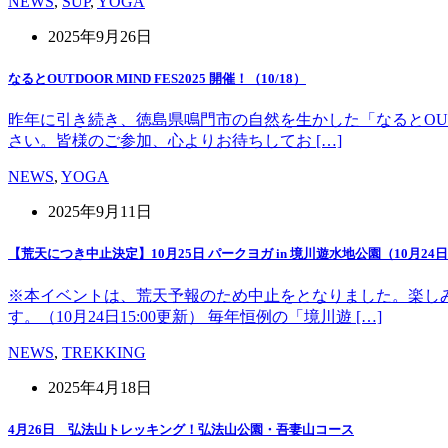
NEWS
,
SUP
,
YOGA
2025年9月26日
なるとOUTDOOR MIND FES2025 開催！（10/18）
昨年に引き続き、徳島県鳴門市の自然を生かした「なるとOUT 
さい。皆様のご参加、心よりお待ちしてお […]
NEWS
,
YOGA
2025年9月11日
【荒天につき中止決定】10月25日 パークヨガ in 境川遊水地公園（10月24日1
※本イベントは、荒天予報のため中止をとなりました。楽し
す。（10月24日15:00更新） 毎年恒例の「境川遊 […]
NEWS
,
TREKKING
2025年4月18日
4月26日 弘法山トレッキング！弘法山公園・吾妻山コース