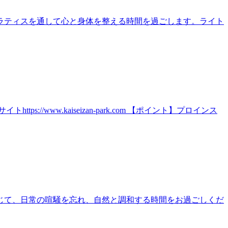
ラティスを通して心と身体を整える時間を過ごします。ライト
ww.kaiseizan-park.com 【ポイント】プロインス
じて、日常の喧騒を忘れ、自然と調和する時間をお過ごしくだ