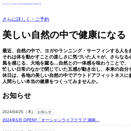
有機野菜つくり
さらに詳しく・ご予約
美しい⾃然の中で健康になる
最近、⾃然の中で、ヨガやランニング・サーフィンする⼈を
それは体を動かすことの楽しさに気づいた⼈々が、さらなる
⾵を感じる、⼤地を蹴る…⾃然との⼀体感を味わうことで、
忙しい⽇常のなかで閉じていた五感が動き出し、本来の⾃分
休⽇は、各地の美しい⾃然の中でアウトドアフィットネスに
⼈間らしい本当の健康をつくってみませんか。
お知らせ
2024/04/25（木)
お知らせ
2024年5月 OPEN!!「オーシャンライフクラブ 湘南」