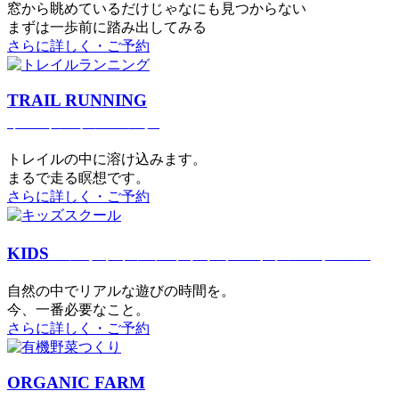
窓から眺めているだけじゃなにも見つからない
まずは一歩前に踏み出してみる
さらに詳しく・ご予約
TRAIL RUNNING
トレイルランニング
トレイルの中に溶け込みます。
まるで⾛る瞑想です。
さらに詳しく・ご予約
KIDS
アウトドアフィットネス
キッズスクール
⾃然の中でリアルな遊びの時間を。
今、⼀番必要なこと。
さらに詳しく・ご予約
ORGANIC FARM