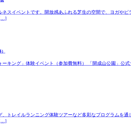
都宮
ルネスイベントです。開放感あふれる芝生の空間で、ヨガやピ
…]
料）
体験イベント（参加費無料） 「開成山公園」公式サイトhttps://w
グ、トレイルランニング体験ツアーなど多彩なプログラムを通
…]