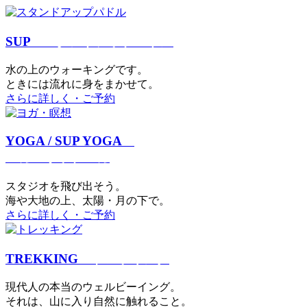
SUP
スタンドアップパドル
⽔の上のウォーキングです。
ときには流れに身をまかせて。
さらに詳しく・ご予約
YOGA / SUP YOGA
ヨガ・サップヨガ
スタジオを⾶び出そう。
海や大地の上、太陽・⽉の下で。
さらに詳しく・ご予約
TREKKING
トレッキング
現代⼈の本当のウェルビーイング。
それは、⼭に⼊り⾃然に触れること。