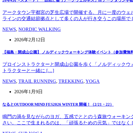
26年4月〜スタート！ 「自然と整うアークウェルネス」in アークタウン宇
アークタウン宇都宮の芝生広場で開催する、月に一度のウェ
ラインの交通結節拠点として多くの人が行き交うこの場所で [
NEWS
,
NORDIC WALKING
2026年2月12日
【福島・開成山公園】 ノルディックウォーキング体験イベント（参加費無
プロインストラクターと開成山公園を歩く「ノルディックウォーキング」
トラクターと一緒に […]
NEWS
,
TRAIL RUNNING
,
TREKKING
,
YOGA
2026年1月9日
なるとOUTDOOR MIND FES2026 WINTER 開催！（2/21・22）
鳴門の渦を見ながらのヨガ、五感でととのう森旅ウォーキン
さい。ここで生まれるのは、「頑張るための元気」ではなく [