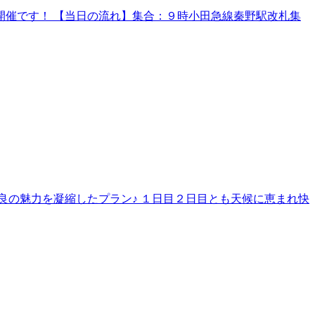
催です！ 【当日の流れ】集合：９時小田急線秦野駅改札集
良の魅力を凝縮したプラン♪ １日目２日目とも天候に恵まれ快