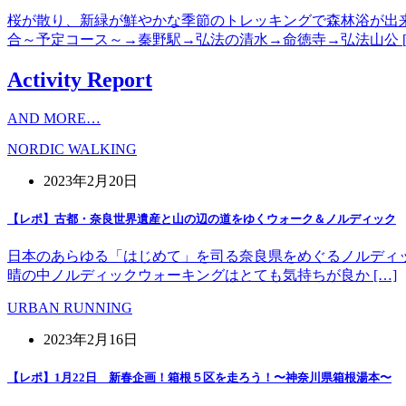
桜が散り、新緑が鮮やかな季節のトレッキングで森林浴が出
合～予定コース～→秦野駅→弘法の清水→命徳寺→弘法山公 [
Activity Report
AND MORE…
NORDIC WALKING
2023年2月20日
【レポ】古都・奈良世界遺産と山の辺の道をゆくウォーク＆ノルディック
日本のあらゆる「はじめて」を司る奈良県をめぐるノルディッ
晴の中ノルディックウォーキングはとても気持ちが良か […]
URBAN RUNNING
2023年2月16日
【レポ】1月22日 新春企画！箱根５区を走ろう！〜神奈川県箱根湯本〜