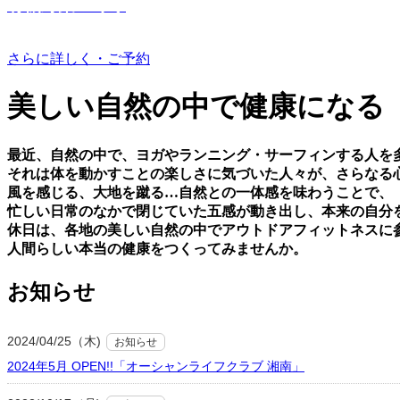
有機野菜つくり
さらに詳しく・ご予約
美しい⾃然の中で健康になる
最近、⾃然の中で、ヨガやランニング・サーフィンする⼈を
それは体を動かすことの楽しさに気づいた⼈々が、さらなる
⾵を感じる、⼤地を蹴る…⾃然との⼀体感を味わうことで、
忙しい⽇常のなかで閉じていた五感が動き出し、本来の⾃分
休⽇は、各地の美しい⾃然の中でアウトドアフィットネスに
⼈間らしい本当の健康をつくってみませんか。
お知らせ
2024/04/25（木)
お知らせ
2024年5月 OPEN!!「オーシャンライフクラブ 湘南」