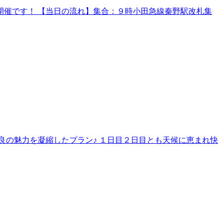
催です！ 【当日の流れ】集合：９時小田急線秦野駅改札集
良の魅力を凝縮したプラン♪ １日目２日目とも天候に恵まれ快