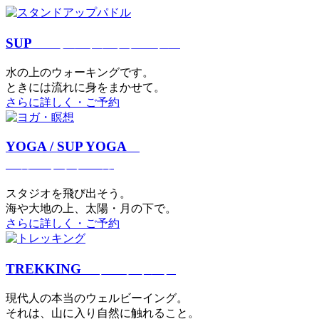
SUP
スタンドアップパドル
⽔の上のウォーキングです。
ときには流れに身をまかせて。
さらに詳しく・ご予約
YOGA / SUP YOGA
ヨガ・サップヨガ
スタジオを⾶び出そう。
海や大地の上、太陽・⽉の下で。
さらに詳しく・ご予約
TREKKING
トレッキング
現代⼈の本当のウェルビーイング。
それは、⼭に⼊り⾃然に触れること。