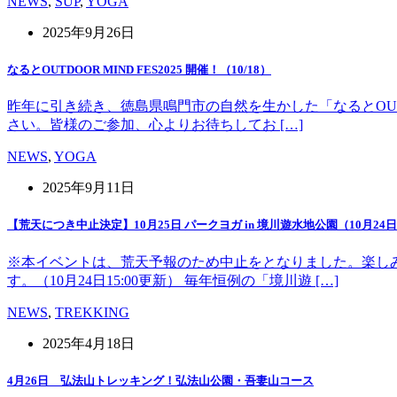
NEWS
,
SUP
,
YOGA
2025年9月26日
なるとOUTDOOR MIND FES2025 開催！（10/18）
昨年に引き続き、徳島県鳴門市の自然を生かした「なるとOUT 
さい。皆様のご参加、心よりお待ちしてお […]
NEWS
,
YOGA
2025年9月11日
【荒天につき中止決定】10月25日 パークヨガ in 境川遊水地公園（10月24日1
※本イベントは、荒天予報のため中止をとなりました。楽し
す。（10月24日15:00更新） 毎年恒例の「境川遊 […]
NEWS
,
TREKKING
2025年4月18日
4月26日 弘法山トレッキング！弘法山公園・吾妻山コース