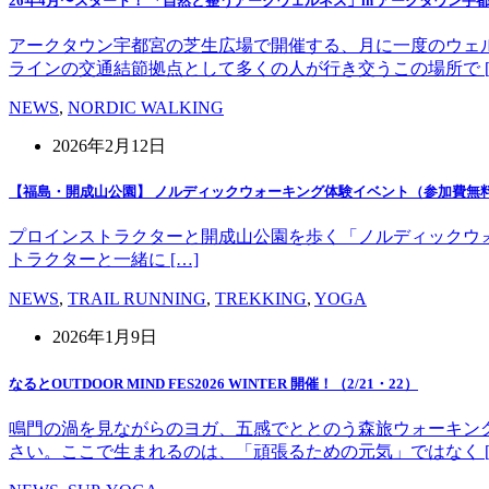
26年4月〜スタート！ 「自然と整うアークウェルネス」in アークタウン宇
アークタウン宇都宮の芝生広場で開催する、月に一度のウェ
ラインの交通結節拠点として多くの人が行き交うこの場所で [
NEWS
,
NORDIC WALKING
2026年2月12日
【福島・開成山公園】 ノルディックウォーキング体験イベント（参加費無
プロインストラクターと開成山公園を歩く「ノルディックウォーキング」
トラクターと一緒に […]
NEWS
,
TRAIL RUNNING
,
TREKKING
,
YOGA
2026年1月9日
なるとOUTDOOR MIND FES2026 WINTER 開催！（2/21・22）
鳴門の渦を見ながらのヨガ、五感でととのう森旅ウォーキン
さい。ここで生まれるのは、「頑張るための元気」ではなく [