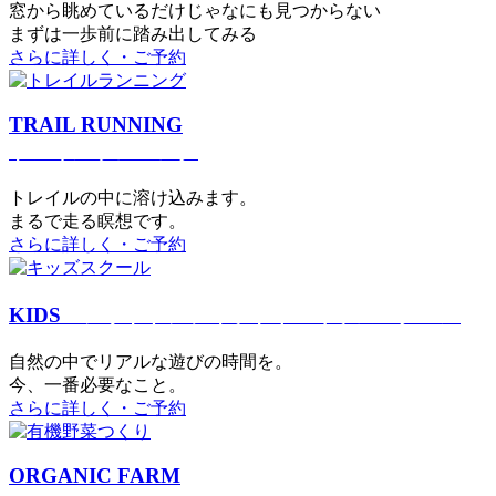
窓から眺めているだけじゃなにも見つからない
まずは一歩前に踏み出してみる
さらに詳しく・ご予約
TRAIL RUNNING
トレイルランニング
トレイルの中に溶け込みます。
まるで⾛る瞑想です。
さらに詳しく・ご予約
KIDS
アウトドアフィットネス
キッズスクール
⾃然の中でリアルな遊びの時間を。
今、⼀番必要なこと。
さらに詳しく・ご予約
ORGANIC FARM