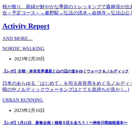
桜が散り、新緑が鮮やかな季節のトレッキングで森林浴が出
合～予定コース～→秦野駅→弘法の清水→命徳寺→弘法山公 [
Activity Report
AND MORE…
NORDIC WALKING
2023年2月20日
【レポ】古都・奈良世界遺産と山の辺の道をゆくウォーク＆ノルディック
日本のあらゆる「はじめて」を司る奈良県をめぐるノルディッ
晴の中ノルディックウォーキングはとても気持ちが良か […]
URBAN RUNNING
2023年2月16日
【レポ】1月22日 新春企画！箱根５区を走ろう！〜神奈川県箱根湯本〜