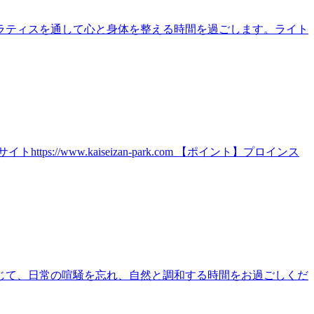
ラティスを通して心と身体を整える時間を過ごします。ライト
ww.kaiseizan-park.com 【ポイント】プロインス
じて、日常の喧騒を忘れ、自然と調和する時間をお過ごしくだ