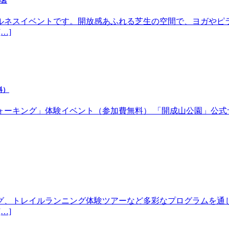
都宮
ルネスイベントです。開放感あふれる芝生の空間で、ヨガやピ
…]
料）
体験イベント（参加費無料） 「開成山公園」公式サイトhttps://w
グ、トレイルランニング体験ツアーなど多彩なプログラムを通
…]