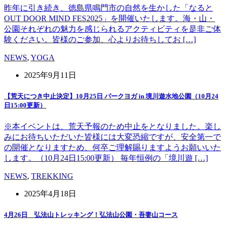
昨年に引き続き、徳島県鳴門市の自然を生かした「なると
OUT DOOR MIND FES2025」を開催いたします。海・山・
公園それぞれの魅力を感じられるアクティビティを是非ご体
験ください。皆様のご参加、心よりお待ちしてお […]
NEWS
,
YOGA
2025年9月11日
【荒天につき中止決定】10月25日 パークヨガ in 境川遊水地公園（10月24
日15:00更新）
※本イベントは、荒天予報のため中止をとなりました。楽し
みにお待ちいただいた皆様には大変恐縮ですが、安全第一で
の開催となりますため、何卒ご理解賜りますようお願いいた
します。（10月24日15:00更新） 毎年恒例の「境川遊 […]
NEWS
,
TREKKING
2025年4月18日
4月26日 弘法山トレッキング！弘法山公園・吾妻山コース