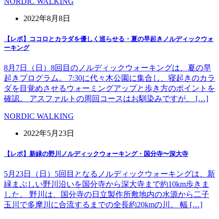
NORDIC WALKING
2022年8月8日
【レポ】ココロとカラダを優しく巡らせる・夏の早起きノルディックウォ
ーキング
8月7日（日）8回目のノルディックウォーキングは、夏の早
起きプログラム。 7:30に代々木公園に集合し、寝起きのカラ
ダを目覚めさせるウォーミングアップと歩き方のポイントを
確認。 アスファルトの周回コースはお馴染みですが、 […]
NORDIC WALKING
2022年5月23日
【レポ】新緑の野川ノルディックウォーキング・国分寺〜深大寺
5月23日（日）5回目となるノルディックウォーキングは、新
緑まぶしい野川沿いを国分寺から深大寺まで約10km歩きま
した。 野川は、国分寺の日立製作所敷地内の水源から二子
玉川で多摩川に合流するまでの全長約20kmの川。 幅 […]