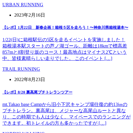
URBAN RUNNING
2023年2月16日
【レポ】1月22日 新春企画！箱根５区を走ろう！〜神奈川県箱根湯本〜
1/22(日)に箱根駅伝の5区を走るイベントを実施しました！
箱根湯本駅スタートの芦ノ湖ゴール。距離は18kmで標高差
857mと8割登り坂のコース！最高地点はマイナス2℃という
中、皆様素晴らしい走りでした。 このイベント […]
TRAIL RUNNING
2022年8月23日
【レポ】8/20 裏高尾プチトレランツアー
mt.Takao base Campから旧小下沢キャンプ場往復の約13㎞の
プチトレラン。裏高尾は、メジャーな高尾山ルートと異な
り、この時期でも人は少なく、マイペースでのランニングが
できます。初トレイルの方も多かったですが […]