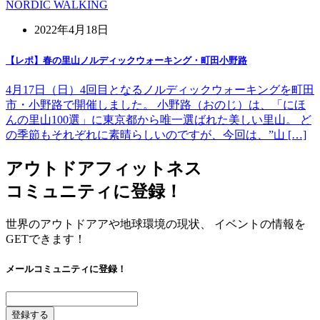
NORDIC WALKING
2022年4月18日
【レポ】春の里山ノルディックウォーキング・町田小野路
4月17日（日）4回目となるノルディックウォーキングを町田
市・小野路で開催しました。 小野路（おのじ）は、「にほ
んの里山100選」に東京都から唯一選ばれた美しい里山。 ど
の季節もそれぞれに素晴らしいのですが、今回は、”山 […]
アウトドアフィットネス
コミュニティに登録！
世界のアウトドアアや地球環境の現状、 イベントの情報を
GETできます！
メールコミュニティに登録！