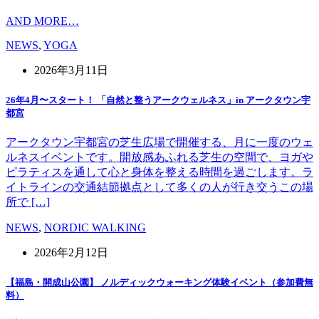
AND MORE…
NEWS
,
YOGA
2026年3月11日
26年4月〜スタート！ 「自然と整うアークウェルネス」in アークタウン宇
都宮
アークタウン宇都宮の芝生広場で開催する、月に一度のウェ
ルネスイベントです。開放感あふれる芝生の空間で、ヨガや
ピラティスを通して心と身体を整える時間を過ごします。ラ
イトラインの交通結節拠点として多くの人が行き交うこの場
所で […]
NEWS
,
NORDIC WALKING
2026年2月12日
【福島・開成山公園】 ノルディックウォーキング体験イベント（参加費無
料）