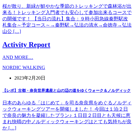
桜が散り、新緑が鮮やかな季節のトレッキングで森林浴が出
来る！トレッキング入門者でも安心して参加出来るコースで
の開催です！ 【当日の流れ】集合：９時小田急線秦野駅改
札集合～予定コース～→秦野駅→弘法の清水→命徳寺→弘法
山公 […]
Activity Report
AND MORE…
NORDIC WALKING
2023年2月20日
【レポ】古都・奈良世界遺産と山の辺の道をゆくウォーク＆ノルディック
日本のあらゆる「はじめて」を司る奈良県をめぐるノルディ
ックウォーキングツアーを開催しました！ 今回は１泊２日
で奈良の魅力を凝縮したプラン♪ １日目２日目とも天候に恵
まれ快晴の中ノルディックウォーキングはとても気持ちが良
か […]