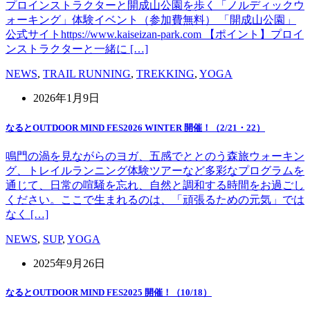
プロインストラクターと開成山公園を歩く「ノルディックウ
ォーキング」体験イベント（参加費無料） 「開成山公園」
公式サイトhttps://www.kaiseizan-park.com 【ポイント】プロイ
ンストラクターと一緒に […]
NEWS
,
TRAIL RUNNING
,
TREKKING
,
YOGA
2026年1月9日
なるとOUTDOOR MIND FES2026 WINTER 開催！（2/21・22）
鳴門の渦を見ながらのヨガ、五感でととのう森旅ウォーキン
グ、トレイルランニング体験ツアーなど多彩なプログラムを
通じて、日常の喧騒を忘れ、自然と調和する時間をお過ごし
ください。ここで生まれるのは、「頑張るための元気」では
なく […]
NEWS
,
SUP
,
YOGA
2025年9月26日
なるとOUTDOOR MIND FES2025 開催！（10/18）