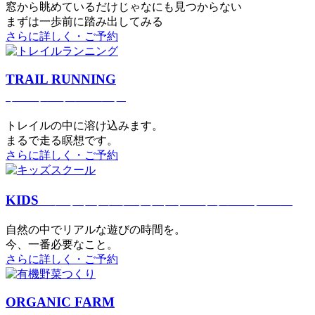
窓から眺めているだけじゃなにも見つからない
まずは一歩前に踏み出してみる
さらに詳しく・ご予約
TRAIL RUNNING
トレイルランニング
トレイルの中に溶け込みます。
まるで⾛る瞑想です。
さらに詳しく・ご予約
KIDS
アウトドアフィットネス
キッズスクール
⾃然の中でリアルな遊びの時間を。
今、⼀番必要なこと。
さらに詳しく・ご予約
ORGANIC FARM