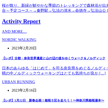
桜が散り、新緑が鮮やかな季節のトレッキングで森林浴が出
合～予定コース～→秦野駅→弘法の清水→命徳寺→弘法山公 [
Activity Report
AND MORE…
NORDIC WALKING
2023年2月20日
【レポ】古都・奈良世界遺産と山の辺の道をゆくウォーク＆ノルディック
日本のあらゆる「はじめて」を司る奈良県をめぐるノルディッ
晴の中ノルディックウォーキングはとても気持ちが良か […]
URBAN RUNNING
2023年2月16日
【レポ】1月22日 新春企画！箱根５区を走ろう！〜神奈川県箱根湯本〜