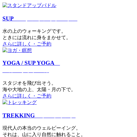
SUP
スタンドアップパドル
⽔の上のウォーキングです。
ときには流れに身をまかせて。
さらに詳しく・ご予約
YOGA / SUP YOGA
ヨガ・サップヨガ
スタジオを⾶び出そう。
海や大地の上、太陽・⽉の下で。
さらに詳しく・ご予約
TREKKING
トレッキング
現代⼈の本当のウェルビーイング。
それは、⼭に⼊り⾃然に触れること。