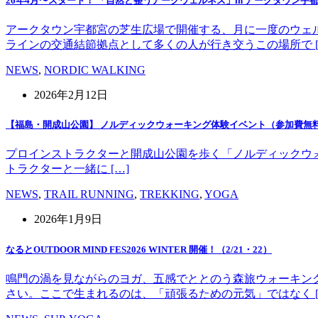
26年4月〜スタート！ 「自然と整うアークウェルネス」in アークタウン宇
アークタウン宇都宮の芝生広場で開催する、月に一度のウェ
ラインの交通結節拠点として多くの人が行き交うこの場所で [
NEWS
,
NORDIC WALKING
2026年2月12日
【福島・開成山公園】 ノルディックウォーキング体験イベント（参加費無
プロインストラクターと開成山公園を歩く「ノルディックウォーキング」
トラクターと一緒に […]
NEWS
,
TRAIL RUNNING
,
TREKKING
,
YOGA
2026年1月9日
なるとOUTDOOR MIND FES2026 WINTER 開催！（2/21・22）
鳴門の渦を見ながらのヨガ、五感でととのう森旅ウォーキン
さい。ここで生まれるのは、「頑張るための元気」ではなく [