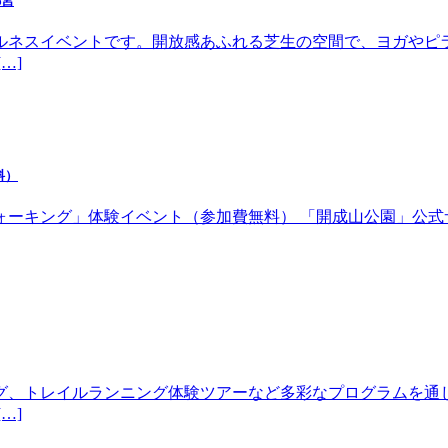
都宮
ルネスイベントです。開放感あふれる芝生の空間で、ヨガやピ
…]
料）
体験イベント（参加費無料） 「開成山公園」公式サイトhttps://w
グ、トレイルランニング体験ツアーなど多彩なプログラムを通
…]