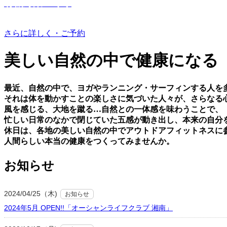
有機野菜つくり
さらに詳しく・ご予約
美しい⾃然の中で健康になる
最近、⾃然の中で、ヨガやランニング・サーフィンする⼈を
それは体を動かすことの楽しさに気づいた⼈々が、さらなる
⾵を感じる、⼤地を蹴る…⾃然との⼀体感を味わうことで、
忙しい⽇常のなかで閉じていた五感が動き出し、本来の⾃分
休⽇は、各地の美しい⾃然の中でアウトドアフィットネスに
⼈間らしい本当の健康をつくってみませんか。
お知らせ
2024/04/25（木)
お知らせ
2024年5月 OPEN!!「オーシャンライフクラブ 湘南」