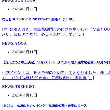
NEWS
,
SUP
,
YOGA
2025年9月26日
なるとOUTDOOR MIND FES2025 開催！（10/18）
昨年に引き続き、徳島県鳴門市の自然を生かした「なるとOUT 
さい。皆様のご参加、心よりお待ちしてお […]
NEWS
,
YOGA
2025年9月11日
【荒天につき中止決定】10月25日 パークヨガ in 境川遊水地公園（10月24日1
※本イベントは、荒天予報のため中止をとなりました。楽し
す。（10月24日15:00更新） 毎年恒例の「境川遊 […]
NEWS
,
TREKKING
2025年4月18日
4月26日 弘法山トレッキング！弘法山公園・吾妻山コース