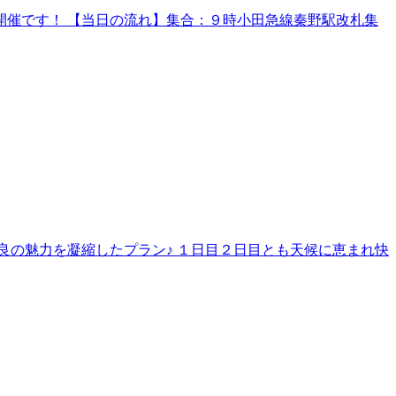
催です！ 【当日の流れ】集合：９時小田急線秦野駅改札集
良の魅力を凝縮したプラン♪ １日目２日目とも天候に恵まれ快