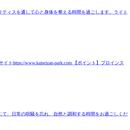
ラティスを通して心と身体を整える時間を過ごします。ライト
ww.kaiseizan-park.com 【ポイント】プロインス
じて、日常の喧騒を忘れ、自然と調和する時間をお過ごしくだ