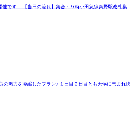
催です！ 【当日の流れ】集合：９時小田急線秦野駅改札集
良の魅力を凝縮したプラン♪ １日目２日目とも天候に恵まれ快