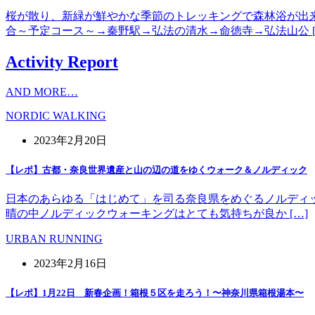
桜が散り、新緑が鮮やかな季節のトレッキングで森林浴が出
合～予定コース～→秦野駅→弘法の清水→命徳寺→弘法山公 [
Activity Report
AND MORE…
NORDIC WALKING
2023年2月20日
【レポ】古都・奈良世界遺産と山の辺の道をゆくウォーク＆ノルディック
日本のあらゆる「はじめて」を司る奈良県をめぐるノルディッ
晴の中ノルディックウォーキングはとても気持ちが良か […]
URBAN RUNNING
2023年2月16日
【レポ】1月22日 新春企画！箱根５区を走ろう！〜神奈川県箱根湯本〜