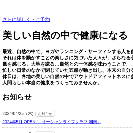
有機野菜つくり
さらに詳しく・ご予約
美しい⾃然の中で健康になる
最近、⾃然の中で、ヨガやランニング・サーフィンする⼈を
それは体を動かすことの楽しさに気づいた⼈々が、さらなる
⾵を感じる、⼤地を蹴る…⾃然との⼀体感を味わうことで、
忙しい⽇常のなかで閉じていた五感が動き出し、本来の⾃分
休⽇は、各地の美しい⾃然の中でアウトドアフィットネスに
⼈間らしい本当の健康をつくってみませんか。
お知らせ
2024/04/25（木)
お知らせ
2024年5月 OPEN!!「オーシャンライフクラブ 湘南」