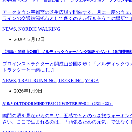
26年4月〜スタート！ 「自然と整うアークウェルネス」in アークタウン宇
アークタウン宇都宮の芝生広場で開催する、月に一度のウェ
ラインの交通結節拠点として多くの人が行き交うこの場所で [
NEWS
,
NORDIC WALKING
2026年2月12日
【福島・開成山公園】 ノルディックウォーキング体験イベント（参加費無
プロインストラクターと開成山公園を歩く「ノルディックウォーキング」
トラクターと一緒に […]
NEWS
,
TRAIL RUNNING
,
TREKKING
,
YOGA
2026年1月9日
なるとOUTDOOR MIND FES2026 WINTER 開催！（2/21・22）
鳴門の渦を見ながらのヨガ、五感でととのう森旅ウォーキン
さい。ここで生まれるのは、「頑張るための元気」ではなく [