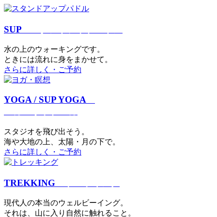
SUP
スタンドアップパドル
⽔の上のウォーキングです。
ときには流れに身をまかせて。
さらに詳しく・ご予約
YOGA / SUP YOGA
ヨガ・サップヨガ
スタジオを⾶び出そう。
海や大地の上、太陽・⽉の下で。
さらに詳しく・ご予約
TREKKING
トレッキング
現代⼈の本当のウェルビーイング。
それは、⼭に⼊り⾃然に触れること。