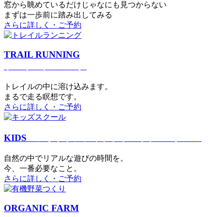
窓から眺めているだけじゃなにも見つからない
まずは一歩前に踏み出してみる
さらに詳しく・ご予約
TRAIL RUNNING
トレイルランニング
トレイルの中に溶け込みます。
まるで⾛る瞑想です。
さらに詳しく・ご予約
KIDS
アウトドアフィットネス
キッズスクール
⾃然の中でリアルな遊びの時間を。
今、⼀番必要なこと。
さらに詳しく・ご予約
ORGANIC FARM