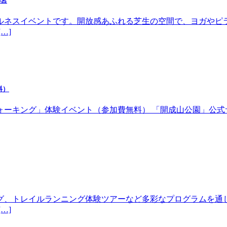
都宮
ルネスイベントです。開放感あふれる芝生の空間で、ヨガやピ
…]
料）
体験イベント（参加費無料） 「開成山公園」公式サイトhttps://w
グ、トレイルランニング体験ツアーなど多彩なプログラムを通
…]