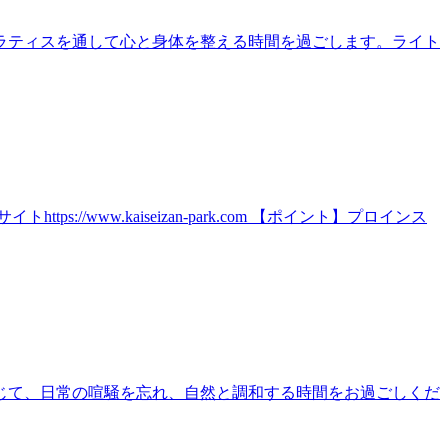
ラティスを通して心と身体を整える時間を過ごします。ライト
ww.kaiseizan-park.com 【ポイント】プロインス
じて、日常の喧騒を忘れ、自然と調和する時間をお過ごしくだ