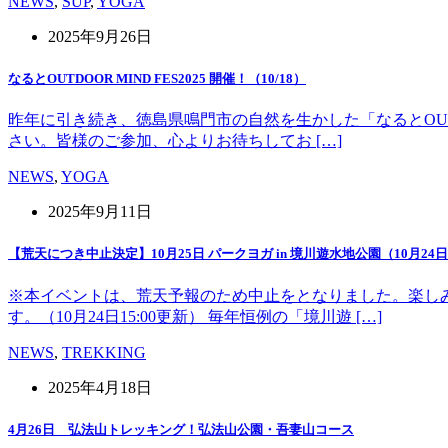
NEWS
,
SUP
,
YOGA
2025年9月26日
なるとOUTDOOR MIND FES2025 開催！（10/18）
昨年に引き続き、徳島県鳴門市の自然を生かした「なるとOUT 
さい。皆様のご参加、心よりお待ちしてお […]
NEWS
,
YOGA
2025年9月11日
【荒天につき中止決定】10月25日 パークヨガ in 境川遊水地公園（10月24日1
※本イベントは、荒天予報のため中止をとなりました。楽し
す。（10月24日15:00更新） 毎年恒例の「境川遊 […]
NEWS
,
TREKKING
2025年4月18日
4月26日 弘法山トレッキング！弘法山公園・吾妻山コース