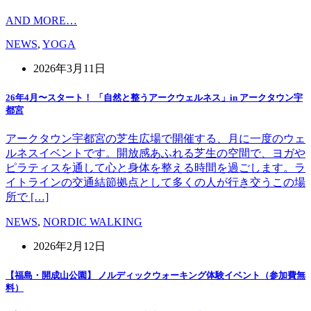
AND MORE…
NEWS
,
YOGA
2026年3月11日
26年4月〜スタート！ 「自然と整うアークウェルネス」in アークタウン宇
都宮
アークタウン宇都宮の芝生広場で開催する、月に一度のウェ
ルネスイベントです。開放感あふれる芝生の空間で、ヨガや
ピラティスを通して心と身体を整える時間を過ごします。ラ
イトラインの交通結節拠点として多くの人が行き交うこの場
所で […]
NEWS
,
NORDIC WALKING
2026年2月12日
【福島・開成山公園】 ノルディックウォーキング体験イベント（参加費無
料）