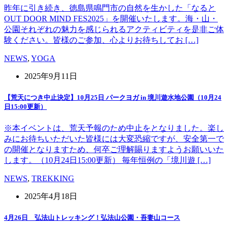
昨年に引き続き、徳島県鳴門市の自然を生かした「なると
OUT DOOR MIND FES2025」を開催いたします。海・山・
公園それぞれの魅力を感じられるアクティビティを是非ご体
験ください。皆様のご参加、心よりお待ちしてお […]
NEWS
,
YOGA
2025年9月11日
【荒天につき中止決定】10月25日 パークヨガ in 境川遊水地公園（10月24
日15:00更新）
※本イベントは、荒天予報のため中止をとなりました。楽し
みにお待ちいただいた皆様には大変恐縮ですが、安全第一で
の開催となりますため、何卒ご理解賜りますようお願いいた
します。（10月24日15:00更新） 毎年恒例の「境川遊 […]
NEWS
,
TREKKING
2025年4月18日
4月26日 弘法山トレッキング！弘法山公園・吾妻山コース