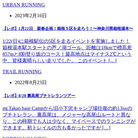
URBAN RUNNING
2023年2月16日
【レポ】1月22日 新春企画！箱根５区を走ろう！〜神奈川県箱根湯本〜
1/22(日)に箱根駅伝の5区を走るイベントを実施しました！
箱根湯本駅スタートの芦ノ湖ゴール。距離は18kmで標高差
857mと8割登り坂のコース！最高地点はマイナス2℃という
中、皆様素晴らしい走りでした。 このイベント […]
TRAIL RUNNING
2022年8月23日
【レポ】8/20 裏高尾プチトレランツアー
mt.Takao base Campから旧小下沢キャンプ場往復の約13㎞の
プチトレラン。裏高尾は、メジャーな高尾山ルートと異な
り、この時期でも人は少なく、マイペースでのランニングが
できます。初トレイルの方も多かったですが […]