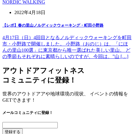
NORDIC WALKING
2022年4月18日
【レポ】春の里山ノルディックウォーキング・町田小野路
4月17日（日）4回目となるノルディックウォーキングを町田
市・小野路で開催しました。 小野路（おのじ）は、「にほ
んの里山100選」に東京都から唯一選ばれた美しい里山。 ど
の季節もそれぞれに素晴らしいのですが、今回は、”山 […]
アウトドアフィットネス
コミュニティに登録！
世界のアウトドアアや地球環境の現状、 イベントの情報を
GETできます！
メールコミュニティに登録！