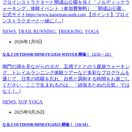
プロインストラクターと開成山公園を歩く「ノルディックウ
ォーキング」体験イベント（参加費無料） 「開成山公園」
公式サイトhttps://www.kaiseizan-park.com 【ポイント】プロイ
ンストラクターと一緒に […]
NEWS
,
TRAIL RUNNING
,
TREKKING
,
YOGA
2026年1月9日
なるとOUTDOOR MIND FES2026 WINTER 開催！（2/21・22）
鳴門の渦を見ながらのヨガ、五感でととのう森旅ウォーキン
グ、トレイルランニング体験ツアーなど多彩なプログラムを
通じて、日常の喧騒を忘れ、自然と調和する時間をお過ごし
ください。ここで生まれるのは、「頑張るための元気」では
なく […]
NEWS
,
SUP
,
YOGA
2025年9月26日
なるとOUTDOOR MIND FES2025 開催！（10/18）