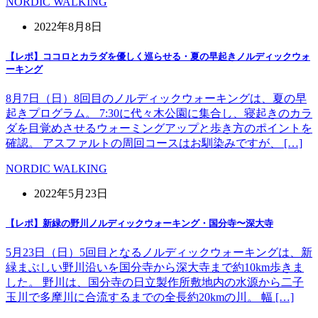
NORDIC WALKING
2022年8月8日
【レポ】ココロとカラダを優しく巡らせる・夏の早起きノルディックウォ
ーキング
8月7日（日）8回目のノルディックウォーキングは、夏の早
起きプログラム。 7:30に代々木公園に集合し、寝起きのカラ
ダを目覚めさせるウォーミングアップと歩き方のポイントを
確認。 アスファルトの周回コースはお馴染みですが、 […]
NORDIC WALKING
2022年5月23日
【レポ】新緑の野川ノルディックウォーキング・国分寺〜深大寺
5月23日（日）5回目となるノルディックウォーキングは、新
緑まぶしい野川沿いを国分寺から深大寺まで約10km歩きま
した。 野川は、国分寺の日立製作所敷地内の水源から二子
玉川で多摩川に合流するまでの全長約20kmの川。 幅 […]