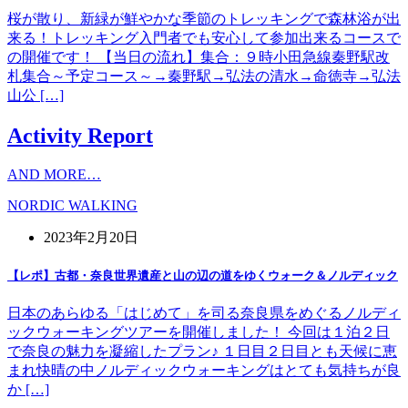
桜が散り、新緑が鮮やかな季節のトレッキングで森林浴が出
来る！トレッキング入門者でも安心して参加出来るコースで
の開催です！ 【当日の流れ】集合：９時小田急線秦野駅改
札集合～予定コース～→秦野駅→弘法の清水→命徳寺→弘法
山公 […]
Activity Report
AND MORE…
NORDIC WALKING
2023年2月20日
【レポ】古都・奈良世界遺産と山の辺の道をゆくウォーク＆ノルディック
日本のあらゆる「はじめて」を司る奈良県をめぐるノルディ
ックウォーキングツアーを開催しました！ 今回は１泊２日
で奈良の魅力を凝縮したプラン♪ １日目２日目とも天候に恵
まれ快晴の中ノルディックウォーキングはとても気持ちが良
か […]