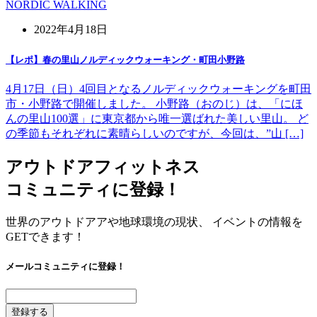
NORDIC WALKING
2022年4月18日
【レポ】春の里山ノルディックウォーキング・町田小野路
4月17日（日）4回目となるノルディックウォーキングを町田
市・小野路で開催しました。 小野路（おのじ）は、「にほ
んの里山100選」に東京都から唯一選ばれた美しい里山。 ど
の季節もそれぞれに素晴らしいのですが、今回は、”山 […]
アウトドアフィットネス
コミュニティに登録！
世界のアウトドアアや地球環境の現状、 イベントの情報を
GETできます！
メールコミュニティに登録！