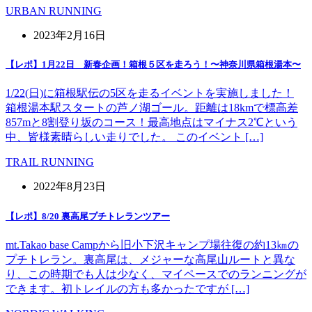
URBAN RUNNING
2023年2月16日
【レポ】1月22日 新春企画！箱根５区を走ろう！〜神奈川県箱根湯本〜
1/22(日)に箱根駅伝の5区を走るイベントを実施しました！
箱根湯本駅スタートの芦ノ湖ゴール。距離は18kmで標高差
857mと8割登り坂のコース！最高地点はマイナス2℃という
中、皆様素晴らしい走りでした。 このイベント […]
TRAIL RUNNING
2022年8月23日
【レポ】8/20 裏高尾プチトレランツアー
mt.Takao base Campから旧小下沢キャンプ場往復の約13㎞の
プチトレラン。裏高尾は、メジャーな高尾山ルートと異な
り、この時期でも人は少なく、マイペースでのランニングが
できます。初トレイルの方も多かったですが […]