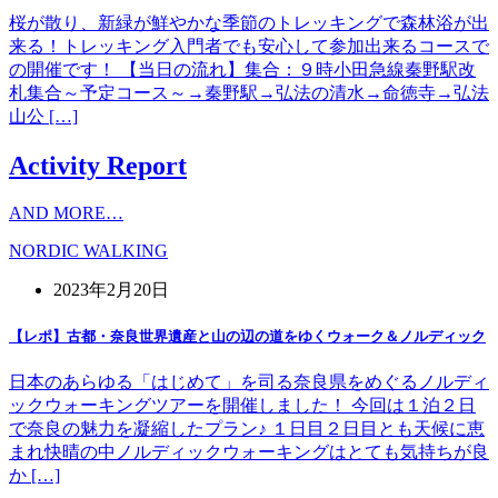
桜が散り、新緑が鮮やかな季節のトレッキングで森林浴が出
来る！トレッキング入門者でも安心して参加出来るコースで
の開催です！ 【当日の流れ】集合：９時小田急線秦野駅改
札集合～予定コース～→秦野駅→弘法の清水→命徳寺→弘法
山公 […]
Activity Report
AND MORE…
NORDIC WALKING
2023年2月20日
【レポ】古都・奈良世界遺産と山の辺の道をゆくウォーク＆ノルディック
日本のあらゆる「はじめて」を司る奈良県をめぐるノルディ
ックウォーキングツアーを開催しました！ 今回は１泊２日
で奈良の魅力を凝縮したプラン♪ １日目２日目とも天候に恵
まれ快晴の中ノルディックウォーキングはとても気持ちが良
か […]