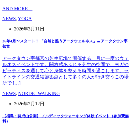
AND MORE…
NEWS
,
YOGA
2026年3月11日
26年4月〜スタート！ 「自然と整うアークウェルネス」in アークタウン宇
都宮
アークタウン宇都宮の芝生広場で開催する、月に一度のウェ
ルネスイベントです。開放感あふれる芝生の空間で、ヨガや
ピラティスを通して心と身体を整える時間を過ごします。ラ
イトラインの交通結節拠点として多くの人が行き交うこの場
所で […]
NEWS
,
NORDIC WALKING
2026年2月12日
【福島・開成山公園】 ノルディックウォーキング体験イベント（参加費無
料）