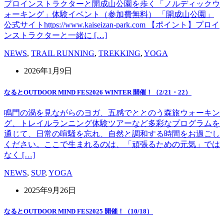
プロインストラクターと開成山公園を歩く「ノルディックウ
ォーキング」体験イベント（参加費無料） 「開成山公園」
公式サイトhttps://www.kaiseizan-park.com 【ポイント】プロイ
ンストラクターと一緒に […]
NEWS
,
TRAIL RUNNING
,
TREKKING
,
YOGA
2026年1月9日
なるとOUTDOOR MIND FES2026 WINTER 開催！（2/21・22）
鳴門の渦を見ながらのヨガ、五感でととのう森旅ウォーキン
グ、トレイルランニング体験ツアーなど多彩なプログラムを
通じて、日常の喧騒を忘れ、自然と調和する時間をお過ごし
ください。ここで生まれるのは、「頑張るための元気」では
なく […]
NEWS
,
SUP
,
YOGA
2025年9月26日
なるとOUTDOOR MIND FES2025 開催！（10/18）