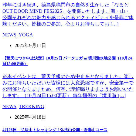
昨年に引き続き、徳島県鳴門市の自然を生かした「なると
OUT DOOR MIND FES2025」を開催いたします。海・山・
公園それぞれの魅力を感じられるアクティビティを是非ご体
験ください。皆様のご参加、心よりお待ちしてお […]
NEWS
,
YOGA
2025年9月11日
【荒天につき中止決定】10月25日 パークヨガ in 境川遊水地公園（10月24
日15:00更新）
※本イベントは、荒天予報のため中止をとなりました。楽し
みにお待ちいただいた皆様には大変恐縮ですが、安全第一で
の開催となりますため、何卒ご理解賜りますようお願いいた
します。（10月24日15:00更新） 毎年恒例の「境川遊 […]
NEWS
,
TREKKING
2025年4月18日
4月26日 弘法山トレッキング！弘法山公園・吾妻山コース