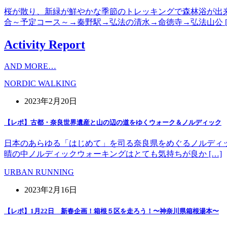
桜が散り、新緑が鮮やかな季節のトレッキングで森林浴が出
合～予定コース～→秦野駅→弘法の清水→命徳寺→弘法山公 [
Activity Report
AND MORE…
NORDIC WALKING
2023年2月20日
【レポ】古都・奈良世界遺産と山の辺の道をゆくウォーク＆ノルディック
日本のあらゆる「はじめて」を司る奈良県をめぐるノルディッ
晴の中ノルディックウォーキングはとても気持ちが良か […]
URBAN RUNNING
2023年2月16日
【レポ】1月22日 新春企画！箱根５区を走ろう！〜神奈川県箱根湯本〜