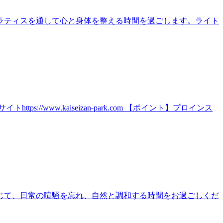
ラティスを通して心と身体を整える時間を過ごします。ライト
ww.kaiseizan-park.com 【ポイント】プロインス
じて、日常の喧騒を忘れ、自然と調和する時間をお過ごしくだ