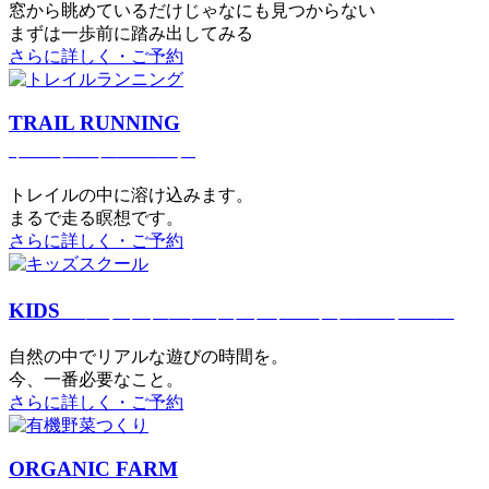
窓から眺めているだけじゃなにも見つからない
まずは一歩前に踏み出してみる
さらに詳しく・ご予約
TRAIL RUNNING
トレイルランニング
トレイルの中に溶け込みます。
まるで⾛る瞑想です。
さらに詳しく・ご予約
KIDS
アウトドアフィットネス
キッズスクール
⾃然の中でリアルな遊びの時間を。
今、⼀番必要なこと。
さらに詳しく・ご予約
ORGANIC FARM