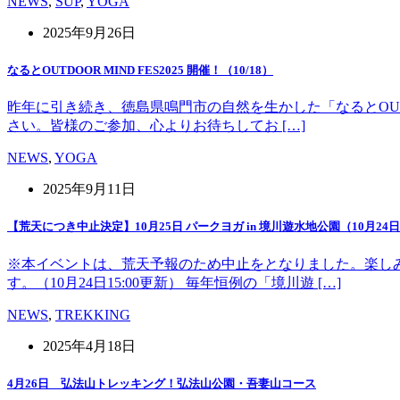
NEWS
,
SUP
,
YOGA
2025年9月26日
なるとOUTDOOR MIND FES2025 開催！（10/18）
昨年に引き続き、徳島県鳴門市の自然を生かした「なるとOUT 
さい。皆様のご参加、心よりお待ちしてお […]
NEWS
,
YOGA
2025年9月11日
【荒天につき中止決定】10月25日 パークヨガ in 境川遊水地公園（10月24日1
※本イベントは、荒天予報のため中止をとなりました。楽し
す。（10月24日15:00更新） 毎年恒例の「境川遊 […]
NEWS
,
TREKKING
2025年4月18日
4月26日 弘法山トレッキング！弘法山公園・吾妻山コース