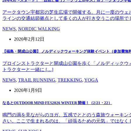
26年4月〜スタート！ 「自然と整うアークウェルネス」in アークタウン宇
アークタウン宇都宮の芝生広場で開催する、月に一度のウェ
ラインの交通結節拠点として多くの人が行き交うこの場所で [
NEWS
,
NORDIC WALKING
2026年2月12日
【福島・開成山公園】 ノルディックウォーキング体験イベント（参加費無
プロインストラクターと開成山公園を歩く「ノルディックウォーキング」
トラクターと一緒に […]
NEWS
,
TRAIL RUNNING
,
TREKKING
,
YOGA
2026年1月9日
なるとOUTDOOR MIND FES2026 WINTER 開催！（2/21・22）
鳴門の渦を見ながらのヨガ、五感でととのう森旅ウォーキン
さい。ここで生まれるのは、「頑張るための元気」ではなく [