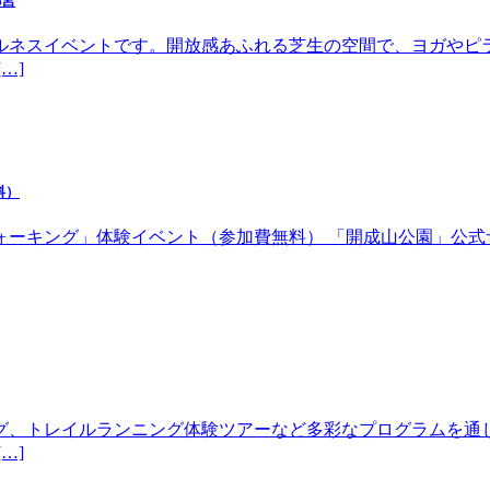
都宮
ルネスイベントです。開放感あふれる芝生の空間で、ヨガやピ
…]
料）
体験イベント（参加費無料） 「開成山公園」公式サイトhttps://w
グ、トレイルランニング体験ツアーなど多彩なプログラムを通
…]