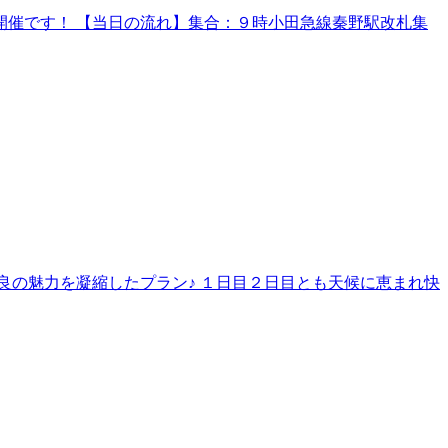
催です！ 【当日の流れ】集合：９時小田急線秦野駅改札集
良の魅力を凝縮したプラン♪ １日目２日目とも天候に恵まれ快