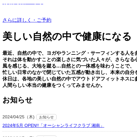
有機野菜つくり
さらに詳しく・ご予約
美しい⾃然の中で健康になる
最近、⾃然の中で、ヨガやランニング・サーフィンする⼈を
それは体を動かすことの楽しさに気づいた⼈々が、さらなる
⾵を感じる、⼤地を蹴る…⾃然との⼀体感を味わうことで、
忙しい⽇常のなかで閉じていた五感が動き出し、本来の⾃分
休⽇は、各地の美しい⾃然の中でアウトドアフィットネスに
⼈間らしい本当の健康をつくってみませんか。
お知らせ
2024/04/25（木)
お知らせ
2024年5月 OPEN!!「オーシャンライフクラブ 湘南」