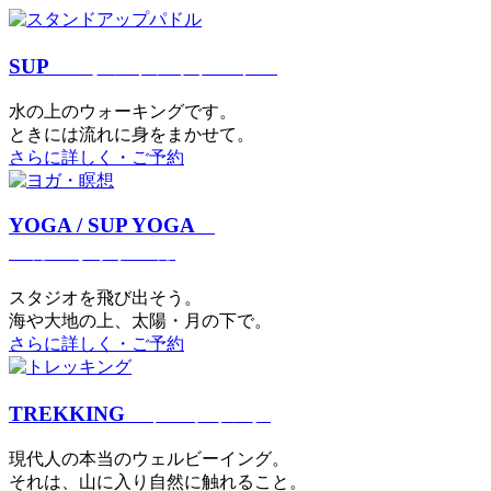
SUP
スタンドアップパドル
⽔の上のウォーキングです。
ときには流れに身をまかせて。
さらに詳しく・ご予約
YOGA / SUP YOGA
ヨガ・サップヨガ
スタジオを⾶び出そう。
海や大地の上、太陽・⽉の下で。
さらに詳しく・ご予約
TREKKING
トレッキング
現代⼈の本当のウェルビーイング。
それは、⼭に⼊り⾃然に触れること。