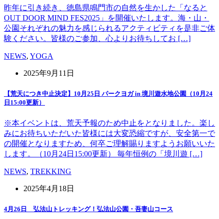
昨年に引き続き、徳島県鳴門市の自然を生かした「なると
OUT DOOR MIND FES2025」を開催いたします。海・山・
公園それぞれの魅力を感じられるアクティビティを是非ご体
験ください。皆様のご参加、心よりお待ちしてお […]
NEWS
,
YOGA
2025年9月11日
【荒天につき中止決定】10月25日 パークヨガ in 境川遊水地公園（10月24
日15:00更新）
※本イベントは、荒天予報のため中止をとなりました。楽し
みにお待ちいただいた皆様には大変恐縮ですが、安全第一で
の開催となりますため、何卒ご理解賜りますようお願いいた
します。（10月24日15:00更新） 毎年恒例の「境川遊 […]
NEWS
,
TREKKING
2025年4月18日
4月26日 弘法山トレッキング！弘法山公園・吾妻山コース