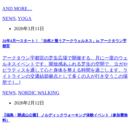
AND MORE…
NEWS
,
YOGA
2026年3月11日
26年4月〜スタート！ 「自然と整うアークウェルネス」in アークタウン宇
都宮
アークタウン宇都宮の芝生広場で開催する、月に一度のウェ
ルネスイベントです。開放感あふれる芝生の空間で、ヨガや
ピラティスを通して心と身体を整える時間を過ごします。ラ
イトラインの交通結節拠点として多くの人が行き交うこの場
所で […]
NEWS
,
NORDIC WALKING
2026年2月12日
【福島・開成山公園】 ノルディックウォーキング体験イベント（参加費無
料）