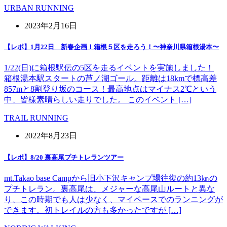
URBAN RUNNING
2023年2月16日
【レポ】1月22日 新春企画！箱根５区を走ろう！〜神奈川県箱根湯本〜
1/22(日)に箱根駅伝の5区を走るイベントを実施しました！
箱根湯本駅スタートの芦ノ湖ゴール。距離は18kmで標高差
857mと8割登り坂のコース！最高地点はマイナス2℃という
中、皆様素晴らしい走りでした。 このイベント […]
TRAIL RUNNING
2022年8月23日
【レポ】8/20 裏高尾プチトレランツアー
mt.Takao base Campから旧小下沢キャンプ場往復の約13㎞の
プチトレラン。裏高尾は、メジャーな高尾山ルートと異な
り、この時期でも人は少なく、マイペースでのランニングが
できます。初トレイルの方も多かったですが […]