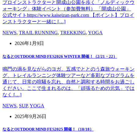
プロインストラクターと開成山公園を歩く「ノルディックウ
ォーキング」体験イベント（参加費無料） 「開成山公園」
公式サイトhttps://www.kaiseizan-park.com 【ポイント】プロイ
ンストラクターと一緒に […]
NEWS
,
TRAIL RUNNING
,
TREKKING
,
YOGA
2026年1月9日
なるとOUTDOOR MIND FES2026 WINTER 開催！（2/21・22）
鳴門の渦を見ながらのヨガ、五感でととのう森旅ウォーキン
グ、トレイルランニング体験ツアーなど多彩なプログラムを
通じて、日常の喧騒を忘れ、自然と調和する時間をお過ごし
ください。ここで生まれるのは、「頑張るための元気」では
なく […]
NEWS
,
SUP
,
YOGA
2025年9月26日
なるとOUTDOOR MIND FES2025 開催！（10/18）