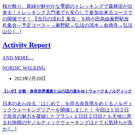
桜が散り、新緑が鮮やかな季節のトレッキングで森林浴が出
来る！トレッキング入門者でも安心して参加出来るコースで
の開催です！ 【当日の流れ】集合：９時小田急線秦野駅改
札集合～予定コース～→秦野駅→弘法の清水→命徳寺→弘法
山公 […]
Activity Report
AND MORE…
NORDIC WALKING
2023年2月20日
【レポ】古都・奈良世界遺産と山の辺の道をゆくウォーク＆ノルディック
日本のあらゆる「はじめて」を司る奈良県をめぐるノルディ
ックウォーキングツアーを開催しました！ 今回は１泊２日
で奈良の魅力を凝縮したプラン♪ １日目２日目とも天候に恵
まれ快晴の中ノルディックウォーキングはとても気持ちが良
か […]