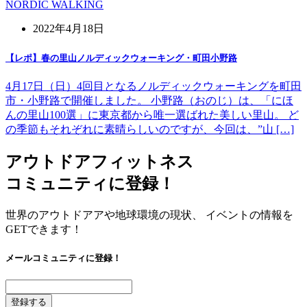
NORDIC WALKING
2022年4月18日
【レポ】春の里山ノルディックウォーキング・町田小野路
4月17日（日）4回目となるノルディックウォーキングを町田
市・小野路で開催しました。 小野路（おのじ）は、「にほ
んの里山100選」に東京都から唯一選ばれた美しい里山。 ど
の季節もそれぞれに素晴らしいのですが、今回は、”山 […]
アウトドアフィットネス
コミュニティに登録！
世界のアウトドアアや地球環境の現状、 イベントの情報を
GETできます！
メールコミュニティに登録！