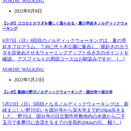
NORDIC WALKING
2022年8月8日
【レポ】ココロとカラダを優しく巡らせる・夏の早起きノルディックウォ
ーキング
8月7日（日）8回目のノルディックウォーキングは、夏の早
起きプログラム。 7:30に代々木公園に集合し、寝起きのカラ
ダを目覚めさせるウォーミングアップと歩き方のポイントを
確認。 アスファルトの周回コースはお馴染みですが、 […]
NORDIC WALKING
2022年5月23日
【レポ】新緑の野川ノルディックウォーキング・国分寺〜深大寺
5月23日（日）5回目となるノルディックウォーキングは、新
緑まぶしい野川沿いを国分寺から深大寺まで約10km歩きま
した。 野川は、国分寺の日立製作所敷地内の水源から二子
玉川で多摩川に合流するまでの全長約20kmの川。 幅 […]