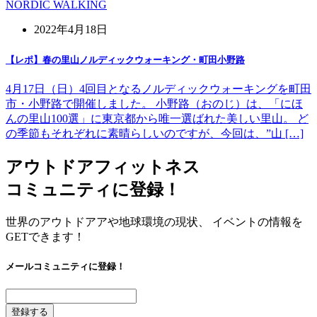
NORDIC WALKING
2022年4月18日
【レポ】春の里山ノルディックウォーキング・町田小野路
4月17日（日）4回目となるノルディックウォーキングを町田
市・小野路で開催しました。 小野路（おのじ）は、「にほ
んの里山100選」に東京都から唯一選ばれた美しい里山。 ど
の季節もそれぞれに素晴らしいのですが、今回は、”山 […]
アウトドアフィットネス
コミュニティに登録！
世界のアウトドアアや地球環境の現状、 イベントの情報を
GETできます！
メールコミュニティに登録！