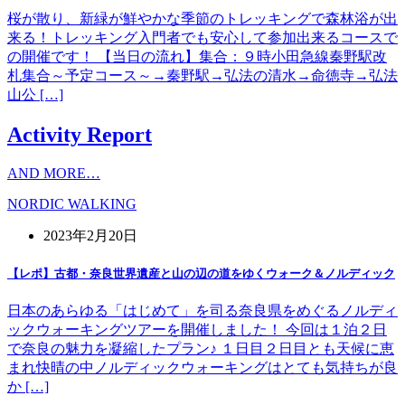
桜が散り、新緑が鮮やかな季節のトレッキングで森林浴が出
来る！トレッキング入門者でも安心して参加出来るコースで
の開催です！ 【当日の流れ】集合：９時小田急線秦野駅改
札集合～予定コース～→秦野駅→弘法の清水→命徳寺→弘法
山公 […]
Activity Report
AND MORE…
NORDIC WALKING
2023年2月20日
【レポ】古都・奈良世界遺産と山の辺の道をゆくウォーク＆ノルディック
日本のあらゆる「はじめて」を司る奈良県をめぐるノルディ
ックウォーキングツアーを開催しました！ 今回は１泊２日
で奈良の魅力を凝縮したプラン♪ １日目２日目とも天候に恵
まれ快晴の中ノルディックウォーキングはとても気持ちが良
か […]