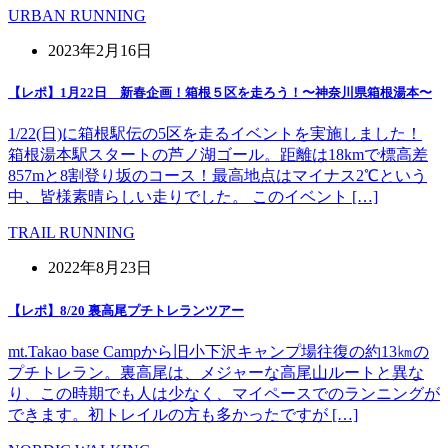
URBAN RUNNING
2023年2月16日
【レポ】1月22日 新春企画！箱根５区を走ろう！〜神奈川県箱根湯本〜
1/22(日)に箱根駅伝の5区を走るイベントを実施しました！
箱根湯本駅スタートの芦ノ湖ゴール。距離は18kmで標高差
857mと8割登り坂のコース！最高地点はマイナス2℃という
中、皆様素晴らしい走りでした。 このイベント […]
TRAIL RUNNING
2022年8月23日
【レポ】8/20 裏高尾プチトレランツアー
mt.Takao base Campから旧小下沢キャンプ場往復の約13㎞の
プチトレラン。裏高尾は、メジャーな高尾山ルートと異な
り、この時期でも人は少なく、マイペースでのランニングが
できます。初トレイルの方も多かったですが […]