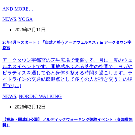
AND MORE…
NEWS
,
YOGA
2026年3月11日
26年4月〜スタート！ 「自然と整うアークウェルネス」in アークタウン宇
都宮
アークタウン宇都宮の芝生広場で開催する、月に一度のウェ
ルネスイベントです。開放感あふれる芝生の空間で、ヨガや
ピラティスを通して心と身体を整える時間を過ごします。ラ
イトラインの交通結節拠点として多くの人が行き交うこの場
所で […]
NEWS
,
NORDIC WALKING
2026年2月12日
【福島・開成山公園】 ノルディックウォーキング体験イベント（参加費無
料）