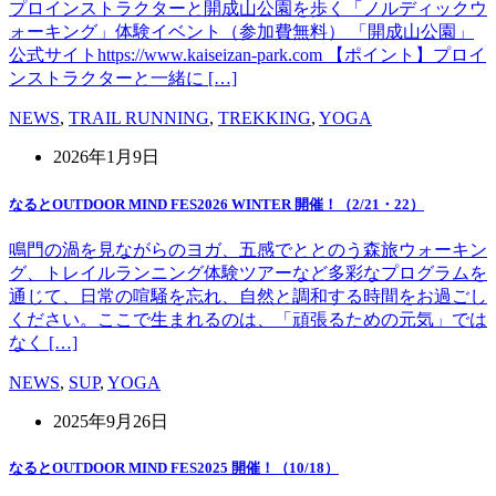
プロインストラクターと開成山公園を歩く「ノルディックウ
ォーキング」体験イベント（参加費無料） 「開成山公園」
公式サイトhttps://www.kaiseizan-park.com 【ポイント】プロイ
ンストラクターと一緒に […]
NEWS
,
TRAIL RUNNING
,
TREKKING
,
YOGA
2026年1月9日
なるとOUTDOOR MIND FES2026 WINTER 開催！（2/21・22）
鳴門の渦を見ながらのヨガ、五感でととのう森旅ウォーキン
グ、トレイルランニング体験ツアーなど多彩なプログラムを
通じて、日常の喧騒を忘れ、自然と調和する時間をお過ごし
ください。ここで生まれるのは、「頑張るための元気」では
なく […]
NEWS
,
SUP
,
YOGA
2025年9月26日
なるとOUTDOOR MIND FES2025 開催！（10/18）