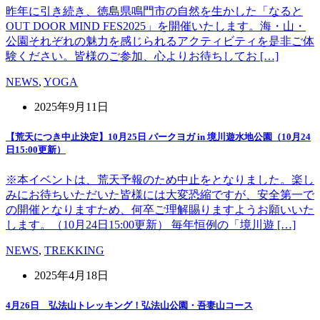
昨年に引き続き、徳島県鳴門市の自然を生かした「なると
OUT DOOR MIND FES2025」を開催いたします。海・山・
公園それぞれの魅力を感じられるアクティビティを是非ご体
験ください。皆様のご参加、心よりお待ちしてお […]
NEWS
,
YOGA
2025年9月11日
【荒天につき中止決定】10月25日 パークヨガ in 境川遊水地公園（10月24
日15:00更新）
※本イベントは、荒天予報のため中止をとなりました。楽し
みにお待ちいただいた皆様には大変恐縮ですが、安全第一で
の開催となりますため、何卒ご理解賜りますようお願いいた
します。（10月24日15:00更新） 毎年恒例の「境川遊 […]
NEWS
,
TREKKING
2025年4月18日
4月26日 弘法山トレッキング！弘法山公園・吾妻山コース