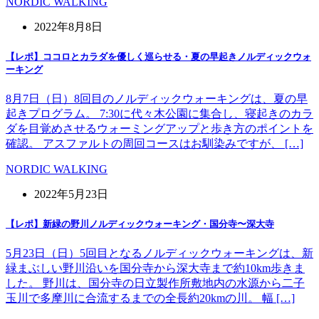
NORDIC WALKING
2022年8月8日
【レポ】ココロとカラダを優しく巡らせる・夏の早起きノルディックウォ
ーキング
8月7日（日）8回目のノルディックウォーキングは、夏の早
起きプログラム。 7:30に代々木公園に集合し、寝起きのカラ
ダを目覚めさせるウォーミングアップと歩き方のポイントを
確認。 アスファルトの周回コースはお馴染みですが、 […]
NORDIC WALKING
2022年5月23日
【レポ】新緑の野川ノルディックウォーキング・国分寺〜深大寺
5月23日（日）5回目となるノルディックウォーキングは、新
緑まぶしい野川沿いを国分寺から深大寺まで約10km歩きま
した。 野川は、国分寺の日立製作所敷地内の水源から二子
玉川で多摩川に合流するまでの全長約20kmの川。 幅 […]