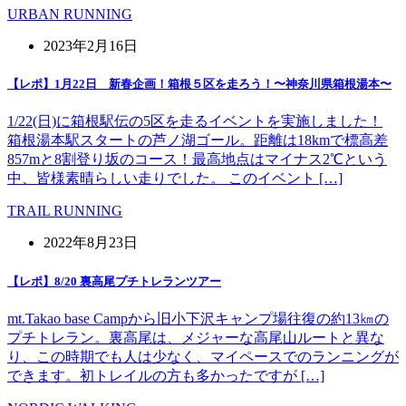
URBAN RUNNING
2023年2月16日
【レポ】1月22日 新春企画！箱根５区を走ろう！〜神奈川県箱根湯本〜
1/22(日)に箱根駅伝の5区を走るイベントを実施しました！
箱根湯本駅スタートの芦ノ湖ゴール。距離は18kmで標高差
857mと8割登り坂のコース！最高地点はマイナス2℃という
中、皆様素晴らしい走りでした。 このイベント […]
TRAIL RUNNING
2022年8月23日
【レポ】8/20 裏高尾プチトレランツアー
mt.Takao base Campから旧小下沢キャンプ場往復の約13㎞の
プチトレラン。裏高尾は、メジャーな高尾山ルートと異な
り、この時期でも人は少なく、マイペースでのランニングが
できます。初トレイルの方も多かったですが […]