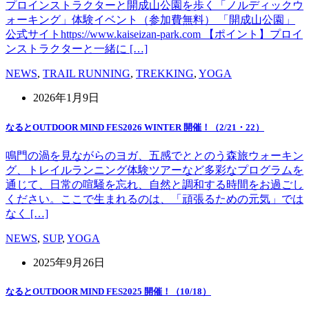
プロインストラクターと開成山公園を歩く「ノルディックウ
ォーキング」体験イベント（参加費無料） 「開成山公園」
公式サイトhttps://www.kaiseizan-park.com 【ポイント】プロイ
ンストラクターと一緒に […]
NEWS
,
TRAIL RUNNING
,
TREKKING
,
YOGA
2026年1月9日
なるとOUTDOOR MIND FES2026 WINTER 開催！（2/21・22）
鳴門の渦を見ながらのヨガ、五感でととのう森旅ウォーキン
グ、トレイルランニング体験ツアーなど多彩なプログラムを
通じて、日常の喧騒を忘れ、自然と調和する時間をお過ごし
ください。ここで生まれるのは、「頑張るための元気」では
なく […]
NEWS
,
SUP
,
YOGA
2025年9月26日
なるとOUTDOOR MIND FES2025 開催！（10/18）