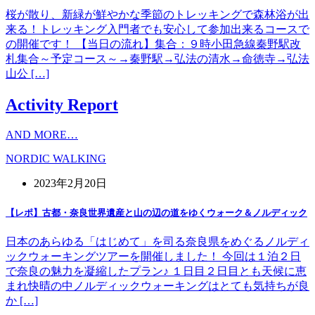
桜が散り、新緑が鮮やかな季節のトレッキングで森林浴が出
来る！トレッキング入門者でも安心して参加出来るコースで
の開催です！ 【当日の流れ】集合：９時小田急線秦野駅改
札集合～予定コース～→秦野駅→弘法の清水→命徳寺→弘法
山公 […]
Activity Report
AND MORE…
NORDIC WALKING
2023年2月20日
【レポ】古都・奈良世界遺産と山の辺の道をゆくウォーク＆ノルディック
日本のあらゆる「はじめて」を司る奈良県をめぐるノルディ
ックウォーキングツアーを開催しました！ 今回は１泊２日
で奈良の魅力を凝縮したプラン♪ １日目２日目とも天候に恵
まれ快晴の中ノルディックウォーキングはとても気持ちが良
か […]