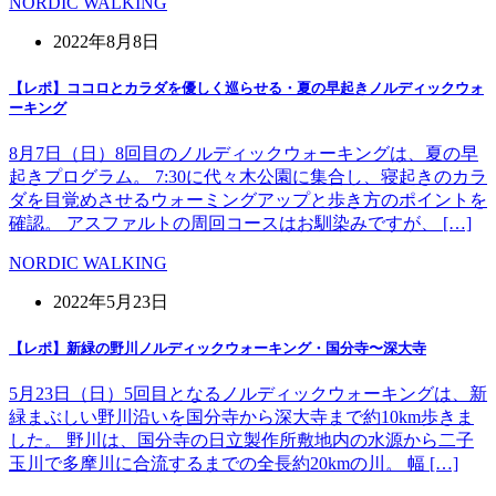
NORDIC WALKING
2022年8月8日
【レポ】ココロとカラダを優しく巡らせる・夏の早起きノルディックウォ
ーキング
8月7日（日）8回目のノルディックウォーキングは、夏の早
起きプログラム。 7:30に代々木公園に集合し、寝起きのカラ
ダを目覚めさせるウォーミングアップと歩き方のポイントを
確認。 アスファルトの周回コースはお馴染みですが、 […]
NORDIC WALKING
2022年5月23日
【レポ】新緑の野川ノルディックウォーキング・国分寺〜深大寺
5月23日（日）5回目となるノルディックウォーキングは、新
緑まぶしい野川沿いを国分寺から深大寺まで約10km歩きま
した。 野川は、国分寺の日立製作所敷地内の水源から二子
玉川で多摩川に合流するまでの全長約20kmの川。 幅 […]