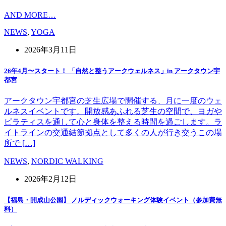
AND MORE…
NEWS
,
YOGA
2026年3月11日
26年4月〜スタート！ 「自然と整うアークウェルネス」in アークタウン宇
都宮
アークタウン宇都宮の芝生広場で開催する、月に一度のウェ
ルネスイベントです。開放感あふれる芝生の空間で、ヨガや
ピラティスを通して心と身体を整える時間を過ごします。ラ
イトラインの交通結節拠点として多くの人が行き交うこの場
所で […]
NEWS
,
NORDIC WALKING
2026年2月12日
【福島・開成山公園】 ノルディックウォーキング体験イベント（参加費無
料）