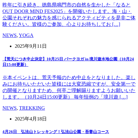
昨年に引き続き、徳島県鳴門市の自然を生かした「なると
OUT DOOR MIND FES2025」を開催いたします。海・山・
公園それぞれの魅力を感じられるアクティビティを是非ご体
験ください。皆様のご参加、心よりお待ちしてお […]
NEWS
,
YOGA
2025年9月11日
【荒天につき中止決定】10月25日 パークヨガ in 境川遊水地公園（10月24
日15:00更新）
※本イベントは、荒天予報のため中止をとなりました。楽し
みにお待ちいただいた皆様には大変恐縮ですが、安全第一で
の開催となりますため、何卒ご理解賜りますようお願いいた
します。（10月24日15:00更新） 毎年恒例の「境川遊 […]
NEWS
,
TREKKING
2025年4月18日
4月26日 弘法山トレッキング！弘法山公園・吾妻山コース