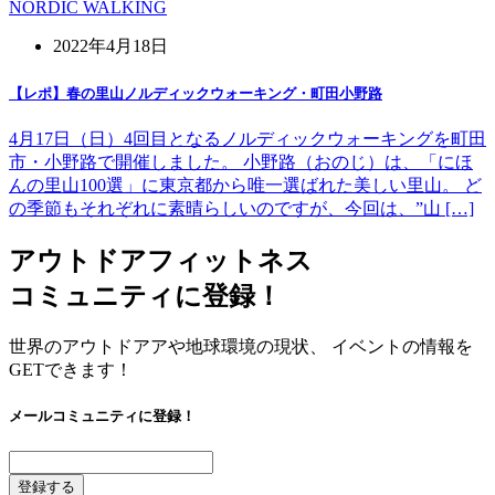
NORDIC WALKING
2022年4月18日
【レポ】春の里山ノルディックウォーキング・町田小野路
4月17日（日）4回目となるノルディックウォーキングを町田
市・小野路で開催しました。 小野路（おのじ）は、「にほ
んの里山100選」に東京都から唯一選ばれた美しい里山。 ど
の季節もそれぞれに素晴らしいのですが、今回は、”山 […]
アウトドアフィットネス
コミュニティに登録！
世界のアウトドアアや地球環境の現状、 イベントの情報を
GETできます！
メールコミュニティに登録！